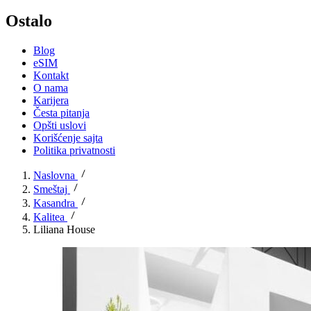
Ostalo
Blog
eSIM
Kontakt
O nama
Karijera
Česta pitanja
Opšti uslovi
Korišćenje sajta
Politika privatnosti
Naslovna
Smeštaj
Kasandra
Kalitea
Liliana House