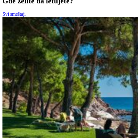
Gde želite da letujete?
Svi smeštaji