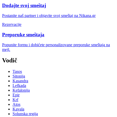
Dodajte svoj smeštaj
Postanite naš partner i objavite svoj smeštaj na Nikana.gr
Rezervacije
Preporuke smeštaja
Popunite formu i dobićete personalizovane preporuke smeštaja na
mejl.
Vodič
Tasos
Sitonija
Kasandra
Lefkada
Kefalonija
Epir
Krf
Atos
Kavala
Solunska regija