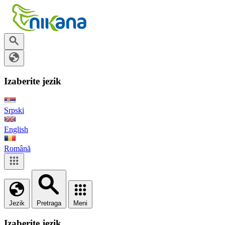
Izaberite jezik
Srpski
English
Română
Jezik
Pretraga
Meni
Izaberite jezik