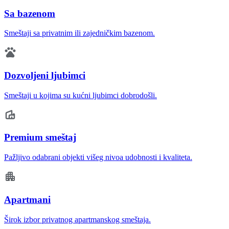
Sa bazenom
Smeštaji sa privatnim ili zajedničkim bazenom.
Dozvoljeni ljubimci
Smeštaji u kojima su kućni ljubimci dobrodošli.
Premium smeštaj
Pažljivo odabrani objekti višeg nivoa udobnosti i kvaliteta.
Apartmani
Širok izbor privatnog apartmanskog smeštaja.