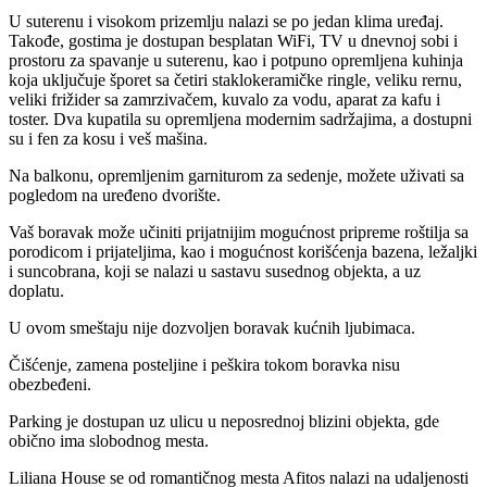
U suterenu i visokom prizemlju nalazi se po jedan klima uređaj.
Takođe, gostima je dostupan besplatan WiFi, TV u dnevnoj sobi i
prostoru za spavanje u suterenu, kao i potpuno opremljena kuhinja
koja uključuje šporet sa četiri staklokeramičke ringle, veliku rernu,
veliki frižider sa zamrzivačem, kuvalo za vodu, aparat za kafu i
toster. Dva kupatila su opremljena modernim sadržajima, a dostupni
su i fen za kosu i veš mašina.
Na balkonu, opremljenim garniturom za sedenje, možete uživati sa
pogledom na uređeno dvorište.
Vaš boravak može učiniti prijatnijim mogućnost pripreme roštilja sa
porodicom i prijateljima, kao i mogućnost korišćenja bazena, ležaljki
i suncobrana, koji se nalazi u sastavu susednog objekta, a uz
doplatu.
U ovom smeštaju nije dozvoljen boravak kućnih ljubimaca.
Čišćenje, zamena posteljine i peškira tokom boravka nisu
obezbeđeni.
Parking je dostupan uz ulicu u neposrednoj blizini objekta, gde
obično ima slobodnog mesta.
Liliana House se od romantičnog mesta Afitos nalazi na udaljenosti