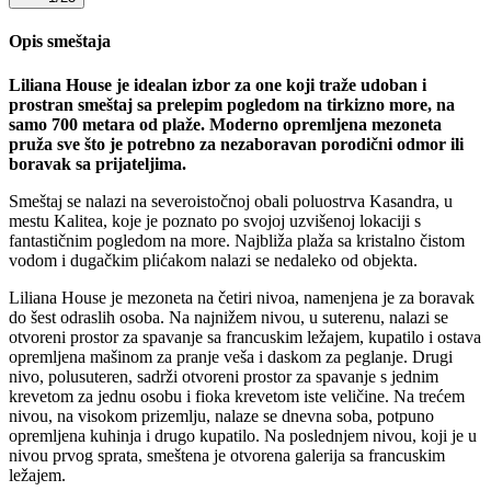
Opis smeštaja
Liliana House je idealan izbor za one koji traže udoban i
prostran smeštaj sa prelepim pogledom na tirkizno more, na
samo 700 metara od plaže. Moderno opremljena mezoneta
pruža sve što je potrebno za nezaboravan porodični odmor ili
boravak sa prijateljima.
Smeštaj se nalazi na severoistočnoj obali poluostrva Kasandra, u
mestu Kalitea, koje je poznato po svojoj uzvišenoj lokaciji s
fantastičnim pogledom na more. Najbliža plaža sa kristalno čistom
vodom i dugačkim plićakom nalazi se nedaleko od objekta.
Liliana House je mezoneta na četiri nivoa, namenjena je za boravak
do šest odraslih osoba. Na najnižem nivou, u suterenu, nalazi se
otvoreni prostor za spavanje sa francuskim ležajem, kupatilo i ostava
opremljena mašinom za pranje veša i daskom za peglanje. Drugi
nivo, polusuteren, sadrži otvoreni prostor za spavanje s jednim
krevetom za jednu osobu i fioka krevetom iste veličine. Na trećem
nivou, na visokom prizemlju, nalaze se dnevna soba, potpuno
opremljena kuhinja i drugo kupatilo. Na poslednjem nivou, koji je u
nivou prvog sprata, smeštena je otvorena galerija sa francuskim
ležajem.