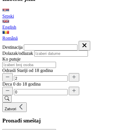
Srpski
English
Română
Destinacija
Dolazak/odlazak
Ko putuje
Odrasli
Stariji od 18 godina
Deca
0 do 18 godina
Zatvori
Pronađi smeštaj