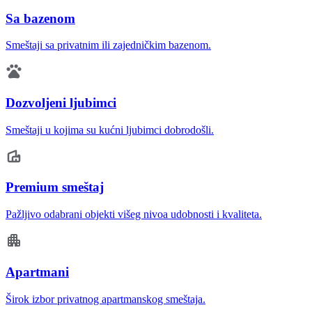
Sa bazenom
Smeštaji sa privatnim ili zajedničkim bazenom.
Dozvoljeni ljubimci
Smeštaji u kojima su kućni ljubimci dobrodošli.
Premium smeštaj
Pažljivo odabrani objekti višeg nivoa udobnosti i kvaliteta.
Apartmani
Širok izbor privatnog apartmanskog smeštaja.