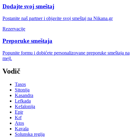
Dodajte svoj smeštaj
Postanite naš partner i objavite svoj smeštaj na Nikana.gr
Rezervacije
Preporuke smeštaja
Popunite formu i dobićete personalizovane preporuke smeštaja na
mejl.
Vodič
Tasos
Sitonija
Kasandra
Lefkada
Kefalonija
Epir
Krf
Atos
Kavala
Solunska regija