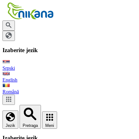
Izaberite jezik
Srpski
English
Română
Jezik
Pretraga
Meni
Izaberite jezik