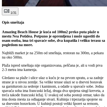
1/31
Opis smeštaja
Amazing Beach House je kuća od 100m2 preko puta plaže u
mestu Nea Potidea. Potpuno je opremljena i može ugostiti do
osam osoba, ima tri spavaće sobe, dva kupatila i veliku terasu sa
pogledom na more.
Najbliži market je na 250m od smeštaja, restoran na 300m, a pekara
na oko 500m.
Plaža ispred smeštaja nije organizovana, peščana je, ali u vodi prva
2-3 metra ima kamenja.
Gledano sa plaže i ulice ulaz u kuću je na prvom spratu, a sa zadnje
strane je u nivou zemlje. Sa velike terase ulazi se u dnevni boravak
sa garniturom za sedenje i kaminom, a odatle u spavaće sobe. Jedna
spavaća soba ima francuski ležaj, druga dva spojena singl kreveta, a
treća takođe francuski ležaj. U svakoj od soba postoji ormar, tako da
ima dosta mesta za odlaganje stvari. Kuhinja i trpezarija spojene su
sa dnevnim boravkom. U kuhinji postoji veliki šporet sa rernom,