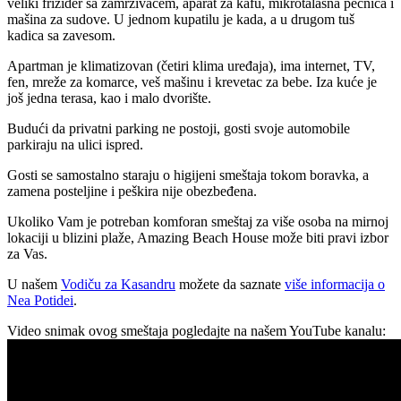
veliki frižider sa zamrzivačem, aparat za kafu, mikrotalasna pećnica i
mašina za sudove. U jednom kupatilu je kada, a u drugom tuš
kadica sa zavesom.
Apartman je klimatizovan (četiri klima uređaja), ima internet, TV,
fen, mreže za komarce, veš mašinu i krevetac za bebe. Iza kuće je
još jedna terasa, kao i malo dvorište.
Budući da privatni parking ne postoji, gosti svoje automobile
parkiraju na ulici ispred.
Gosti se samostalno staraju o higijeni smeštaja tokom boravka, a
zamena posteljine i peškira nije obezbeđena.
Ukoliko Vam je potreban komforan smeštaj za više osoba na mirnoj
lokaciji u blizini plaže, Amazing Beach House može biti pravi izbor
za Vas.
U našem
Vodiču za Kasandru
možete da saznate
više informacija o
Nea Potidei
.
Video snimak ovog smeštaja pogledajte na našem YouTube kanalu: