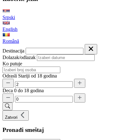
Srpski
English
Română
Destinacija
Dolazak/odlazak
Ko putuje
Odrasli
Stariji od 18 godina
Deca
0 do 18 godina
Zatvori
Pronađi smeštaj