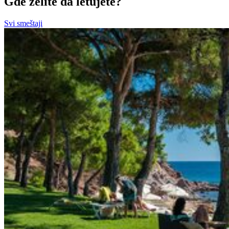
Gde želite da letujete?
Svi smeštaji