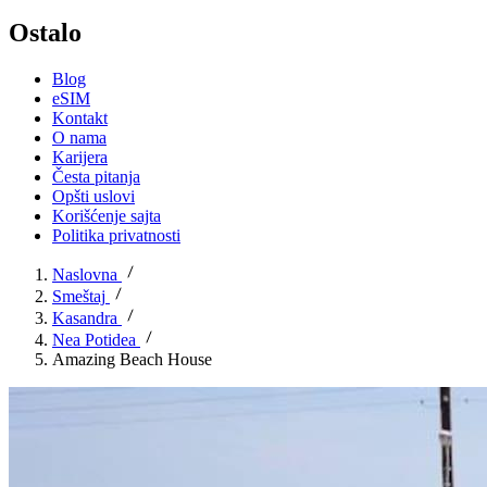
Ostalo
Blog
eSIM
Kontakt
O nama
Karijera
Česta pitanja
Opšti uslovi
Korišćenje sajta
Politika privatnosti
Naslovna
Smeštaj
Kasandra
Nea Potidea
Amazing Beach House