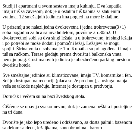
Studiji i apartmani u svom sastavu imaju kuhinju. Dva kupatila
imaju tuš sa zavesom, dok je u ostalim tuš kabina sa staklenim
vratima. 12 smeštajnih jedinica ima pogled na more iz daljine.
U prizemlju se nalazi jedna dvokrevetna i jedna trokrevetna(3+1)
soba pogodna za lica sa invaliditetom, površine 25-30m2. U
dvokrevetnoj sobi su dva singl ležaja, a u trokrevetnoj tri singl ležaja
i po potrebi se može dodati i pomoćni ležaj. Ležajevi se mogu
spojiti. Širina vrata u sobama je 1m. Kupatila su prilagođena i imaju
tuš sa ručkom. Terase gledaju prema dvorištu i balkonska vrata
nemaju prag. Gostima ovih jedinica je obezbeđeno parking mesto u
dvorištu hotela.
Sve smeštajne jedinice su klimatizovane, imaju TV, komarnike i fen.
Sef je dostupan na recepciji (plaća se 2e po danu), a usluga pranja
veša se takođe naplaćuje. Internet je dostupan u predvorju.
Doručak i večera su na bazi švedskog stola.
Čišćenje se obavlja svakodnevno, dok je zamena peškira i posteljine
na tri dana.
Dvorište je jako lepo uređeno i održavano, sa dosta palmi i bazenom
sa delom sa decu, ležaljkama, suncobranima i barom.