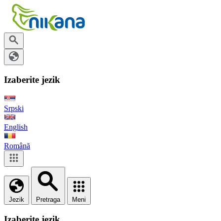
Izaberite jezik
Srpski
English
Română
Jezik
Pretraga
Meni
Izaberite jezik