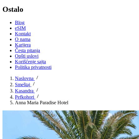
Ostalo
Blog
eSIM
Kontakt
O nama
Karijera
Česta pitanja
Opšti uslovi
Korišćenje sajta
Politika privatnosti
Naslovna
Smeštaj
Kasandra
Pefkohori
Anna Maria Paradise Hotel