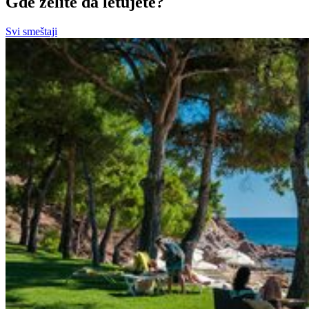
Gde želite da letujete?
Svi smeštaji