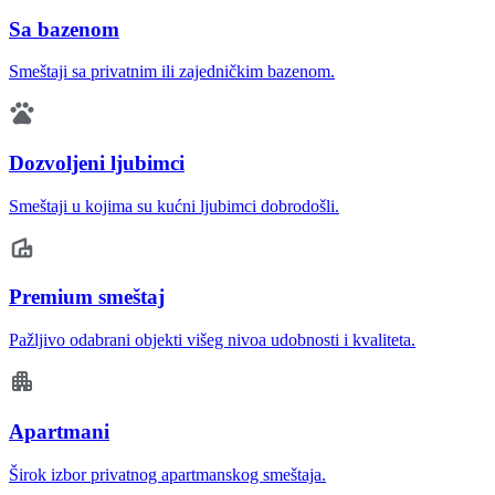
Sa bazenom
Smeštaji sa privatnim ili zajedničkim bazenom.
Dozvoljeni ljubimci
Smeštaji u kojima su kućni ljubimci dobrodošli.
Premium smeštaj
Pažljivo odabrani objekti višeg nivoa udobnosti i kvaliteta.
Apartmani
Širok izbor privatnog apartmanskog smeštaja.