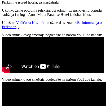
Parking je ispred hotela, uz magistralu.
Ukoliko želite potpuni i relaksirajući odmor, uz raznovrsnu ponudu
sadržaja i usluga, Anna Maria Paradise Hotel je dobar izbor.
U našem
Vodiču za Kasandru
možete da saznate
više informacija o
Pefkohoriju
.
Video snimak ovog smeštaja pogledajte na našem YouTube kanalu:
Video snimak ovog smeštaja pogledajte na našem YouTube kanalu: