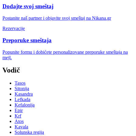
Dodajte svoj smeštaj
Postanite naš partner i objavite svoj smeštaj na Nikana.gr
Rezervacije
Preporuke smeštaja
Popunite formu i dobićete personalizovane preporuke smeštaja na
mejl.
Vodič
Tasos
Sitonija
Kasandra
Lefkada
Kefalonija
Epir
Krf
Atos
Kavala
Solunska regija