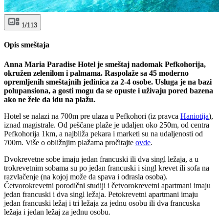
1/113
Opis smeštaja
Anna Maria Paradise Hotel je smeštaj nadomak Pefkohorija,
okružen zelenilom i palmama. Raspolaže sa 45 moderno
opremljenih smeštajnih jedinica za 2-4 osobe. Usluga je na bazi
polupansiona, a gosti mogu da se opuste i uživaju pored bazena
ako ne žele da idu na plažu.
Hotel se nalazi na 700m pre ulaza u Pefkohori (iz pravca
Haniotija
),
iznad magistrale. Od peščane plaže je udaljen oko 250m, od centra
Pefkohorija 1km, a najbliža pekara i marketi su na udaljenosti od
700m. Više o obližnjim plažama pročitajte
ovde
.
Dvokrevetne sobe imaju jedan francuski ili dva singl ležaja, a u
trokrevetnim sobama su po jedan francuski i singl krevet ili sofa na
razvlačenje (na kojoj može da spava i odrasla osoba).
Četvorokrevetni porodični studiji i četvorokrevetni apartmani imaju
jedan francuski i dva singl ležaja. Petokrevetni apartmani imaju
jedan francuski ležaj i tri ležaja za jednu osobu ili dva francuska
ležaja i jedan ležaj za jednu osobu.