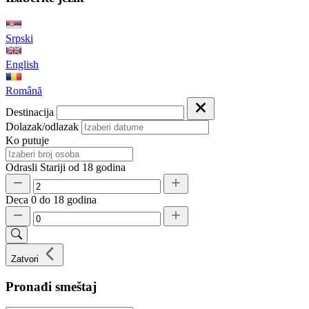
Srpski
English
Română
Destinacija
Dolazak/odlazak
Ko putuje
Odrasli
Stariji od 18 godina
Deca
0 do 18 godina
Zatvori
Pronađi smeštaj