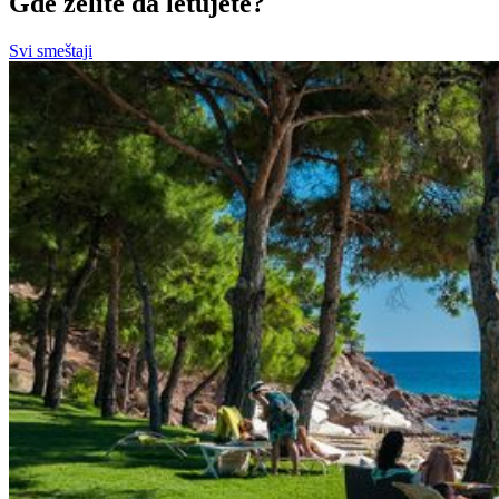
Gde želite da letujete?
Svi smeštaji