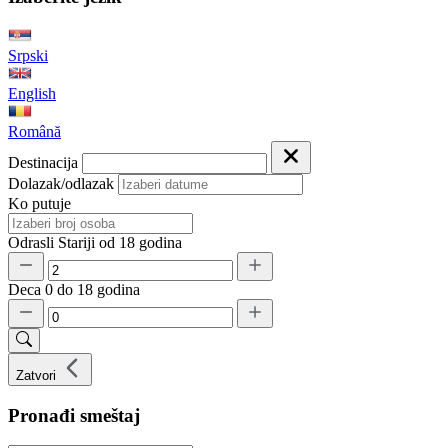
Srpski
English
Română
Destinacija
Dolazak/odlazak
Ko putuje
Odrasli
Stariji od 18 godina
Deca
0 do 18 godina
Zatvori
Pronađi smeštaj