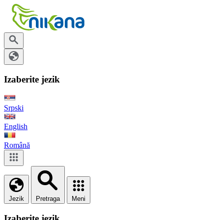
Izaberite jezik
Srpski
English
Română
Jezik
Pretraga
Meni
Izaberite jezik