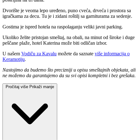
Dvorište je veoma lepo uređeno, puno cveća, drveća i prostora sa
igračkama za decu. Tu je i zidani roštilj sa garniturama za sedenje.
Gostima je ispred hotela na raspolaganju veliki javni parking.
Ukoliko želite pristojan smeštaj, na obali, na minut od široke i duge
peščane plaže, hotel Katerina može biti odličan izbor.
U našem
Vodiču za Kavalu
možete da saznate
više informacija o
Keramotiju
.
Nastojimo da budemo što precizniji u opisu smeštajnih objekata, ali
ne možemo da garantujemo da su svi opisi kompletni i bez grešaka.
Pročitaj više
Prikaži manje