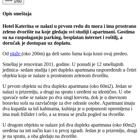
1/60
Opis smeštaja
Hotel Katerina se nalazi u prvom redu do mora i ima prostrano
zeleno dvorište na koje gledaju svi studiji i apartmani. Gostima
su na raspolaganju parking, besplatan internet i roštilj, a
doručak je dostupan uz doplatu.
Od
plaže
(oko 200m) ga deli samo šuma koja krasi ovaj predeo.
Smeštaj je renoviran 2011. godine. U ponudi je 12 smeštajnih
jedinica- sedam studija i pet dupleks apartmana raspoređenih u četiri
objekta koja se nalaze u prostranom zelenom dvorištu.
U prvom objektu su dva dupleks apartmana (oko 60m2). Jedan se
nalazi u prizemlju, a drugi na spratu i uređeni su identično. U obe
spavaće sobe se nalaze po dva singl kreveta, dok je u dnevnom
boravku sofa na razvlačenje za dve odrasle osobe. Apartmani imaju
dva kupatila sa tuš kabinama, kuhinja je u potpunosti opremljena i
ima mali frižider i rešo, a sa terasa se pruža pogled na dvorište.
U drugom objektu se nalaze još dva dupleks apartmana (oko 60m2)
uređena na isti način kao i u prvoj zgradi. Jedan je u prizemlju, drugi
je na spratu, a oba gledaju na dvorište.