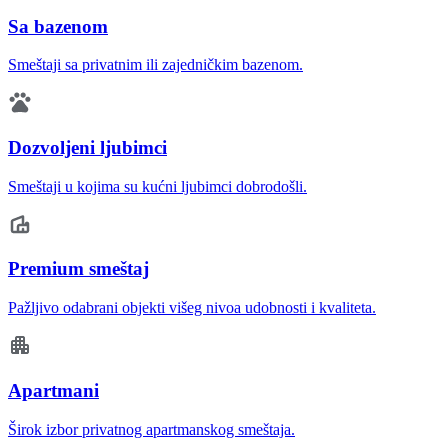
Sa bazenom
Smeštaji sa privatnim ili zajedničkim bazenom.
Dozvoljeni ljubimci
Smeštaji u kojima su kućni ljubimci dobrodošli.
Premium smeštaj
Pažljivo odabrani objekti višeg nivoa udobnosti i kvaliteta.
Apartmani
Širok izbor privatnog apartmanskog smeštaja.