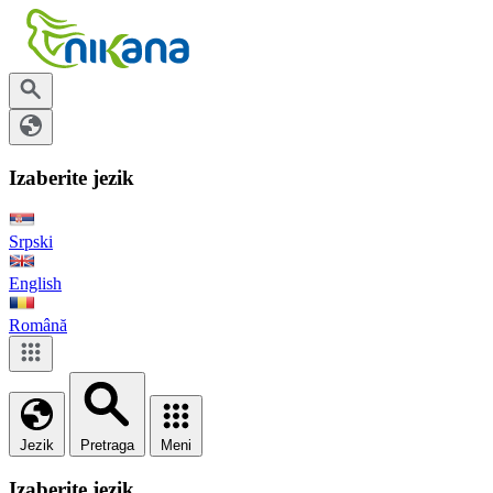
Izaberite jezik
Srpski
English
Română
Jezik
Pretraga
Meni
Izaberite jezik