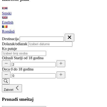
Srpski
English
Română
Destinacija
Dolazak/odlazak
Ko putuje
Odrasli
Stariji od 18 godina
Deca
0 do 18 godina
Zatvori
Pronađi smeštaj