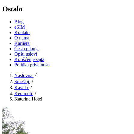
Ostalo
Blog
eSIM
Kontakt
O nama
Karijera
Česta pitanja
Opšti uslovi
Korišćenje sajta
Politika privatnosti
Naslovna
Smeštaj
Kavala
Keramoti
Katerina Hotel