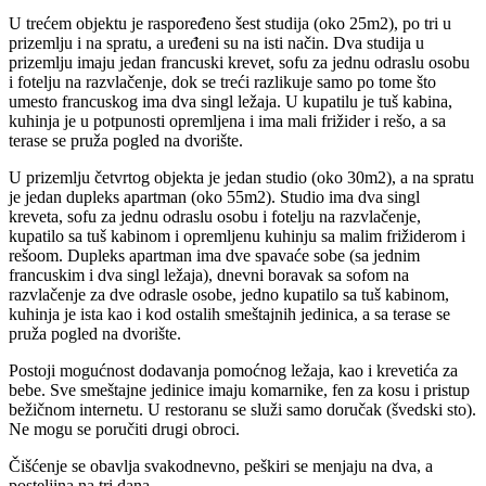
U trećem objektu je raspoređeno šest studija (oko 25m2), po tri u
prizemlju i na spratu, a uređeni su na isti način. Dva studija u
prizemlju imaju jedan francuski krevet, sofu za jednu odraslu osobu
i fotelju na razvlačenje, dok se treći razlikuje samo po tome što
umesto francuskog ima dva singl ležaja. U kupatilu je tuš kabina,
kuhinja je u potpunosti opremljena i ima mali frižider i rešo, a sa
terase se pruža pogled na dvorište.
U prizemlju četvrtog objekta je jedan studio (oko 30m2), a na spratu
je jedan dupleks apartman (oko 55m2). Studio ima dva singl
kreveta, sofu za jednu odraslu osobu i fotelju na razvlačenje,
kupatilo sa tuš kabinom i opremljenu kuhinju sa malim frižiderom i
rešoom. Dupleks apartman ima dve spavaće sobe (sa jednim
francuskim i dva singl ležaja), dnevni boravak sa sofom na
razvlačenje za dve odrasle osobe, jedno kupatilo sa tuš kabinom,
kuhinja je ista kao i kod ostalih smeštajnih jedinica, a sa terase se
pruža pogled na dvorište.
Postoji mogućnost dodavanja pomoćnog ležaja, kao i krevetića za
bebe. Sve smeštajne jedinice imaju komarnike, fen za kosu i pristup
bežičnom internetu. U restoranu se služi samo doručak (švedski sto).
Ne mogu se poručiti drugi obroci.
Čišćenje se obavlja svakodnevno, peškiri se menjaju na dva, a
posteljina na tri dana.