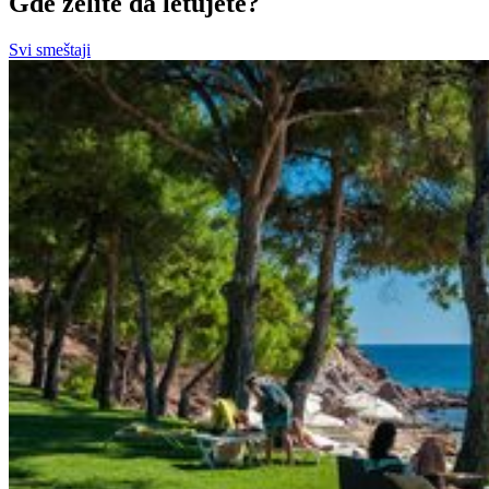
Gde želite da letujete?
Svi smeštaji