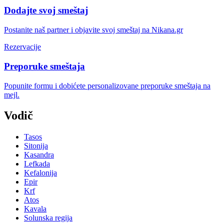
Dodajte svoj smeštaj
Postanite naš partner i objavite svoj smeštaj na Nikana.gr
Rezervacije
Preporuke smeštaja
Popunite formu i dobićete personalizovane preporuke smeštaja na
mejl.
Vodič
Tasos
Sitonija
Kasandra
Lefkada
Kefalonija
Epir
Krf
Atos
Kavala
Solunska regija