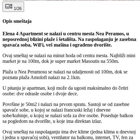
1/26
Opis smeštaja
Elena 4 Apartment se nalazi u centru mesta Nea Peramos, u
neposrednoj blizini plaže i šetališta. Na raspolaganju je zasebna
spavaća soba, WiFi, veš mašina i ograđeno dvorište.
Ovaj smeštaj se nalazi na minut hoda od centra mesta. Najbliži mini
market je na 100m, dok je super market Masoutis na 550m.
Plaža u Nea Peramosu se nalazi na udaljenosti od 100m, dok se
poznata plaža Amolofi nalazi na 2.1km.
U pitanju je apartman, koji može da ugosti maksimalno do četiri
osobe: dve odrasle osobe i dvoje dece.
Površine je 50m2 i nalazi na prvom spratu. Sastoji se od zasebne
spavaće sobe, u kojoj se nalazi francuski ležaj i dnevne
sobe/kuhinje, u kojoj se nalazi sofa za dve osobe. Poseduje balkon
sa pogledom na dvorište, u koje ima direktan izlaz.
Ovaj smeštaj na raspolaganju ima dve klime (jedna klima u dnevnoj
i jedna u spavaćoj sobi), ventilator na balkonu, internet, TV, fen za