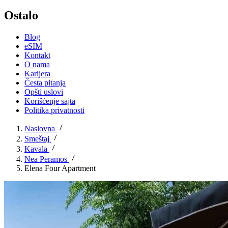
Ostalo
Blog
eSIM
Kontakt
O nama
Karijera
Česta pitanja
Opšti uslovi
Korišćenje sajta
Politika privatnosti
Naslovna
Smeštaj
Kavala
Nea Peramos
Elena Four Apartment