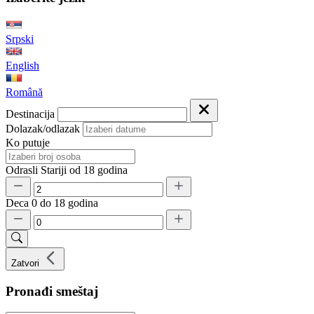
Srpski
English
Română
Destinacija
Dolazak/odlazak
Ko putuje
Odrasli
Stariji od 18 godina
Deca
0 do 18 godina
Zatvori
Pronađi smeštaj