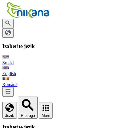
Izaberite jezik
Srpski
English
Română
Jezik
Pretraga
Meni
Izaberite jezik