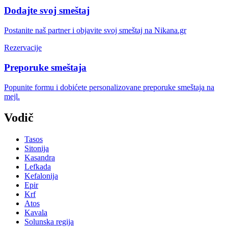
Dodajte svoj smeštaj
Postanite naš partner i objavite svoj smeštaj na Nikana.gr
Rezervacije
Preporuke smeštaja
Popunite formu i dobićete personalizovane preporuke smeštaja na
mejl.
Vodič
Tasos
Sitonija
Kasandra
Lefkada
Kefalonija
Epir
Krf
Atos
Kavala
Solunska regija