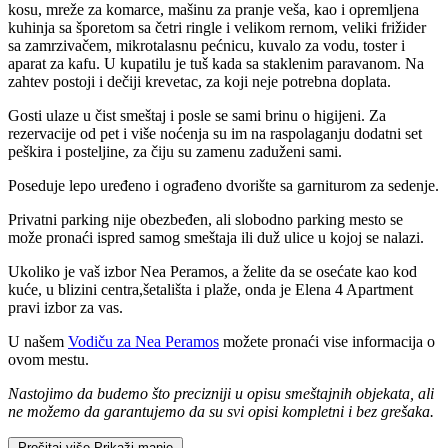
kosu, mreže za komarce, mašinu za pranje veša, kao i opremljena
kuhinja sa šporetom sa četri ringle i velikom rernom, veliki frižider
sa zamrzivačem, mikrotalasnu pećnicu, kuvalo za vodu, toster i
aparat za kafu. U kupatilu je tuš kada sa staklenim paravanom. Na
zahtev postoji i dečiji krevetac, za koji neje potrebna doplata.
Gosti ulaze u čist smeštaj i posle se sami brinu o higijeni. Za
rezervacije od pet i više noćenja su im na raspolaganju dodatni set
peškira i posteljine, za čiju su zamenu zaduženi sami.
Poseduje lepo uređeno i ograđeno dvorište sa garniturom za sedenje.
Privatni parking nije obezbeđen, ali slobodno parking mesto se
može pronaći ispred samog smeštaja ili duž ulice u kojoj se nalazi.
Ukoliko je vaš izbor Nea Peramos, a želite da se osećate kao kod
kuće, u blizini centra,šetališta i plaže, onda je Elena 4 Apartment
pravi izbor za vas.
U našem
Vodiču za Nea Peramos
možete pronaći vise informacija o
ovom mestu.
Nastojimo da budemo što precizniji u opisu smeštajnih objekata, ali
ne možemo da garantujemo da su svi opisi kompletni i bez grešaka.
Pročitaj više
Prikaži manje