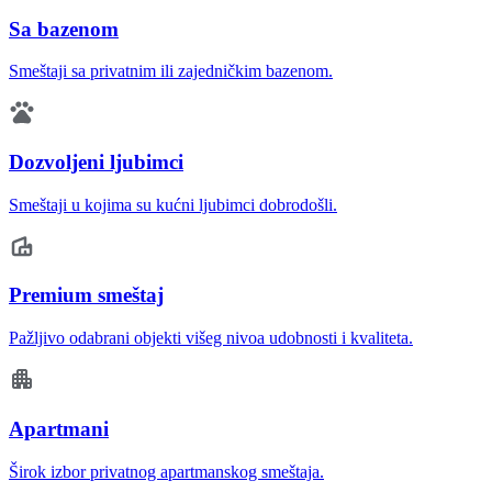
Sa bazenom
Smeštaji sa privatnim ili zajedničkim bazenom.
Dozvoljeni ljubimci
Smeštaji u kojima su kućni ljubimci dobrodošli.
Premium smeštaj
Pažljivo odabrani objekti višeg nivoa udobnosti i kvaliteta.
Apartmani
Širok izbor privatnog apartmanskog smeštaja.