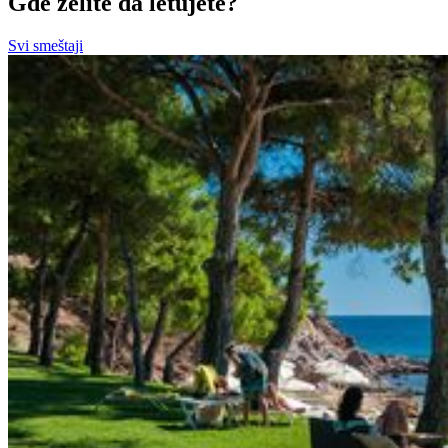
Gde želite da letujete?
Svi smeštaji