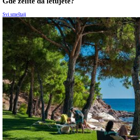
Gde želite da letujete?
Svi smeštaji