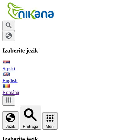
Izaberite jezik
Srpski
English
Română
Jezik
Pretraga
Meni
Izaberite jezik