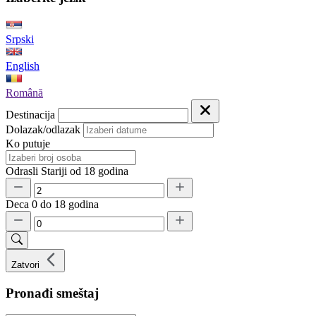
Srpski
English
Română
Destinacija
Dolazak/odlazak
Ko putuje
Odrasli
Stariji od 18 godina
Deca
0 do 18 godina
Zatvori
Pronađi smeštaj