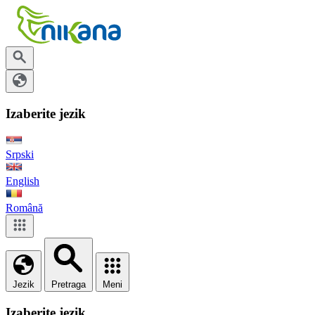
Izaberite jezik
Srpski
English
Română
Jezik
Pretraga
Meni
Izaberite jezik