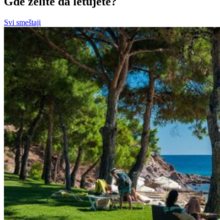
Gde želite da letujete?
Svi smeštaji