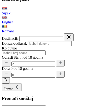
Srpski
English
Română
Destinacija
Dolazak/odlazak
Ko putuje
Odrasli
Stariji od 18 godina
Deca
0 do 18 godina
Zatvori
Pronađi smeštaj