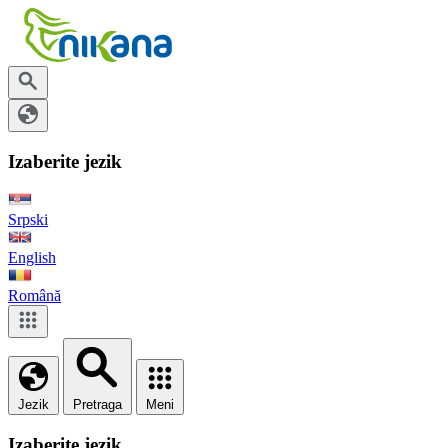
Izaberite jezik
Srpski
English
Română
Jezik
Pretraga
Meni
Izaberite jezik