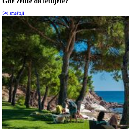
Gde želite da letujete?
Svi smeštaji