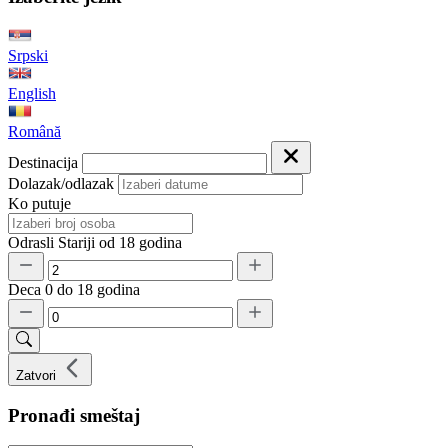
Srpski
English
Română
Destinacija
Dolazak/odlazak
Ko putuje
Odrasli
Stariji od 18 godina
Deca
0 do 18 godina
Zatvori
Pronađi smeštaj