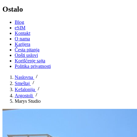
Ostalo
Blog
eSIM
Kontakt
O nama
Karijera
Česta pitanja
Opšti uslovi
Korišćenje sajta
Politika privatnosti
Naslovna
Smeštaj
Kefalonija
Argostoli
Marys Studio