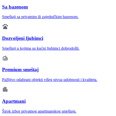
Sa bazenom
Smeštaji sa privatnim ili zajedničkim bazenom.
Dozvoljeni ljubimci
Smeštaji u kojima su kućni ljubimci dobrodošli.
Premium smeštaj
Pažljivo odabrani objekti višeg nivoa udobnosti i kvaliteta.
Apartmani
Širok izbor privatnog apartmanskog smeštaja.