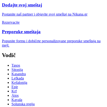
Dodajte svoj smeštaj
Postanite naš partner i objavite svoj smeštaj na Nikana.gr
Rezervacije
Preporuke smeštaja
Popunite formu i dobićete personalizovane preporuke smeštaja na
mejl.
Vodič
Tasos
Sitonija
Kasandra
Lefkada
Kefalonija
Epir
Krf
Atos
Kavala
Solunska regija