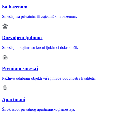
Sa bazenom
Smeštaji sa privatnim ili zajedničkim bazenom.
Dozvoljeni ljubimci
Smeštaji u kojima su kućni ljubimci dobrodošli.
Premium smeštaj
Pažljivo odabrani objekti višeg nivoa udobnosti i kvaliteta.
Apartmani
Širok izbor privatnog apartmanskog smeštaja.