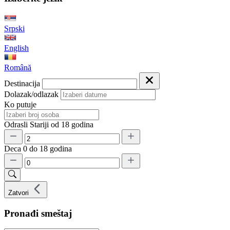
Srpski
English
Română
Destinacija
Dolazak/odlazak
Ko putuje
Odrasli
Stariji od 18 godina
Deca
0 do 18 godina
Zatvori
Pronađi smeštaj