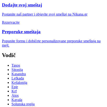
Dodajte svoj smeštaj
Postanite naš partner i objavite svoj smeštaj na Nikana.gr
Rezervacije
Preporuke smeštaja
Popunite formu i dobićete personalizovane preporuke smeštaja na
mejl.
Vodič
Tasos
Sitonija
Kasandra
Lefkada
Kefalonija
Epir
Krf
Atos
Kavala
Solunska regija