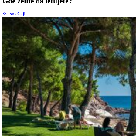
Gde želite da letujete?
Svi smeštaji