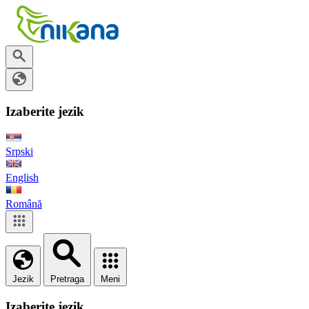
Izaberite jezik
Srpski
English
Română
Jezik
Pretraga
Meni
Izaberite jezik