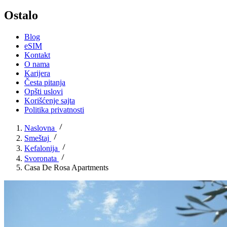
Ostalo
Blog
eSIM
Kontakt
O nama
Karijera
Česta pitanja
Opšti uslovi
Korišćenje sajta
Politika privatnosti
Naslovna
Smeštaj
Kefalonija
Svoronata
Casa De Rosa Apartments