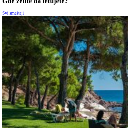
Gde želite da letujete?
Svi smeštaji