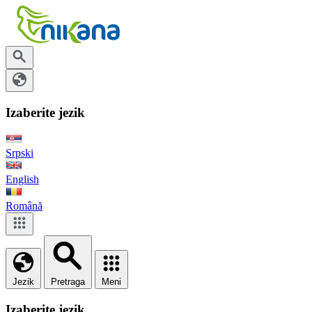
Izaberite jezik
Srpski
English
Română
Jezik
Pretraga
Meni
Izaberite jezik