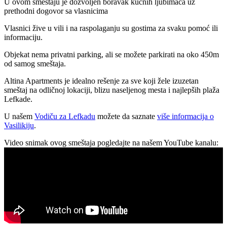
U ovom smeštaju je dozvoljen boravak kućnih ljubimaca uz
prethodni dogovor sa vlasnicima
Vlasnici žive u vili i na raspolaganju su gostima za svaku pomoć ili
informaciju.
Objekat nema privatni parking, ali se možete parkirati na oko 450m
od samog smeštaja.
Altina Apartments je idealno rešenje za sve koji žele izuzetan
smeštaj na odličnoj lokaciji, blizu naseljenog mesta i najlepših plaža
Lefkade.
U našem
Vodiču za Lefkadu
možete da saznate
više informacija o
Vasilikiju
.
Video snimak ovog smeštaja pogledajte na našem YouTube kanalu: