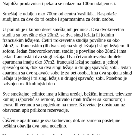
Najbliža prodavnica i pekara se nalaze na 100m udaljenosti.
Smeštaj je udaljen oko 700m od centra Vasilikija. Raspolaže
studijima za dve do tri osobe i apartmanima za četiri osobe.
U ponudi je ukupno deset smeštajnih jedinica. Dva dvokrevetna
studija su površine oko 20m2, sa dva singl ležaja ili jednim
francuskim ležajem. Četiri trokrevetna studija površine su oko
24m2, sa francuskim (ili dva spojena singl ležaja) i singl ležajem ili
sofom. Jedan četovorokrevetni studio je površine oko 28m2 i ima
jedan francuski i dva singl ležaja. Dva četvorokrevetna dupleks
apartmana imaju oko 37m2, francuski ležaj se nalazi u jednoj
spavaćoj sobi, dok su dva singl ležaja u drugoj spavaćoj sobi. Jedan
apartman sa dve spavaće sobe je za pet osoba, ima dva spojena singl
ležaja u jednoj i tri singl ležaja u drugoj spavaćoj sobi. Posebno je
izdvojen mali kuhinjski deo.
Sve smeštajne jedinice imaju klima uređaj, bežični internet, televizor,
kuhinju (šporetić sa rernom, kuvalo i mali frižider sa komorom) i
terasu ili verandu sa pogledom na more. Krevetac je dostupan uz
obavezan upit prilikom rezervacije.
Čišćenje apartmana je svakodnevno, dok se zamena posteljine i
peškira obavlja dva puta nedeljno.