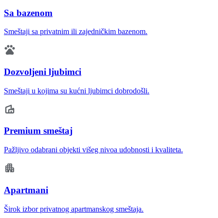
Sa bazenom
Smeštaji sa privatnim ili zajedničkim bazenom.
Dozvoljeni ljubimci
Smeštaji u kojima su kućni ljubimci dobrodošli.
Premium smeštaj
Pažljivo odabrani objekti višeg nivoa udobnosti i kvaliteta.
Apartmani
Širok izbor privatnog apartmanskog smeštaja.