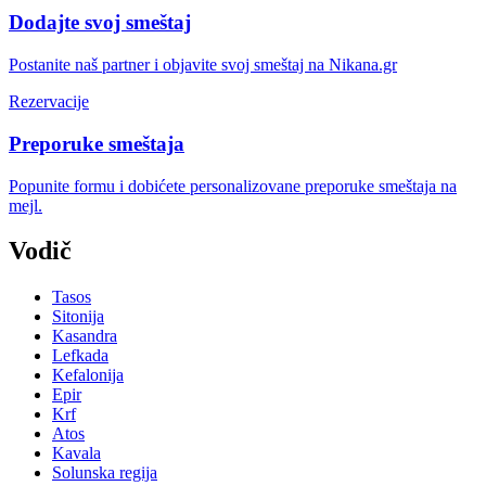
Dodajte svoj smeštaj
Postanite naš partner i objavite svoj smeštaj na Nikana.gr
Rezervacije
Preporuke smeštaja
Popunite formu i dobićete personalizovane preporuke smeštaja na
mejl.
Vodič
Tasos
Sitonija
Kasandra
Lefkada
Kefalonija
Epir
Krf
Atos
Kavala
Solunska regija