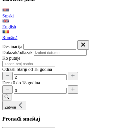
Srpski
English
Română
Destinacija
Dolazak/odlazak
Ko putuje
Odrasli
Stariji od 18 godina
Deca
0 do 18 godina
Zatvori
Pronađi smeštaj