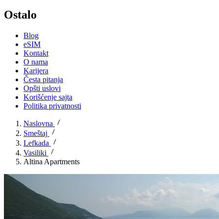
Ostalo
Blog
eSIM
Kontakt
O nama
Karijera
Česta pitanja
Opšti uslovi
Korišćenje sajta
Politika privatnosti
Naslovna
Smeštaj
Lefkada
Vasiliki
Altina Apartments