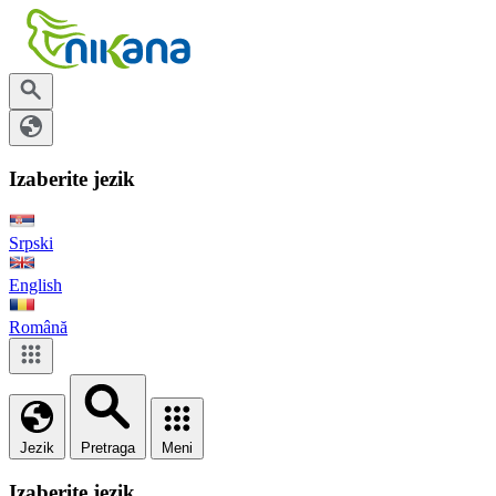
Izaberite jezik
Srpski
English
Română
Jezik
Pretraga
Meni
Izaberite jezik