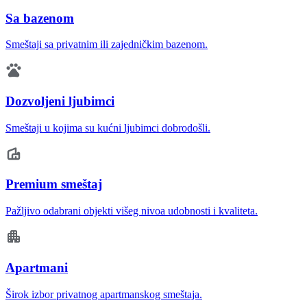
Sa bazenom
Smeštaji sa privatnim ili zajedničkim bazenom.
Dozvoljeni ljubimci
Smeštaji u kojima su kućni ljubimci dobrodošli.
Premium smeštaj
Pažljivo odabrani objekti višeg nivoa udobnosti i kvaliteta.
Apartmani
Širok izbor privatnog apartmanskog smeštaja.