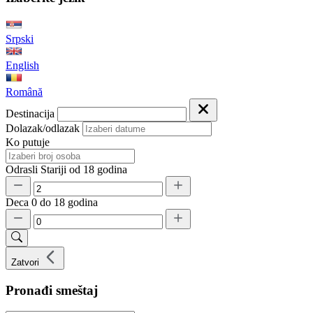
Srpski
English
Română
Destinacija
Dolazak/odlazak
Ko putuje
Odrasli
Stariji od 18 godina
Deca
0 do 18 godina
Zatvori
Pronađi smeštaj