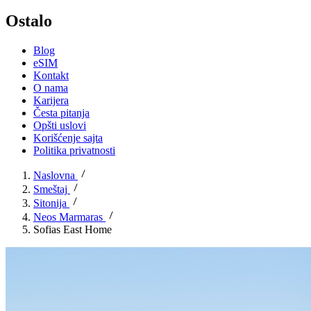
Ostalo
Blog
eSIM
Kontakt
O nama
Karijera
Česta pitanja
Opšti uslovi
Korišćenje sajta
Politika privatnosti
Naslovna
Smeštaj
Sitonija
Neos Marmaras
Sofias East Home