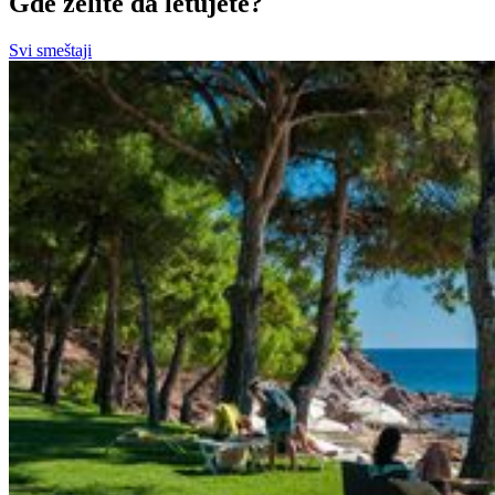
Gde želite da letujete?
Svi smeštaji