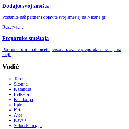
Dodajte svoj smeštaj
Postanite naš partner i objavite svoj smeštaj na Nikana.gr
Rezervacije
Preporuke smeštaja
Popunite formu i dobićete personalizovane preporuke smeštaja na
mejl.
Vodič
Tasos
Sitonija
Kasandra
Lefkada
Kefalonija
Epir
Krf
Atos
Kavala
Solunska regija