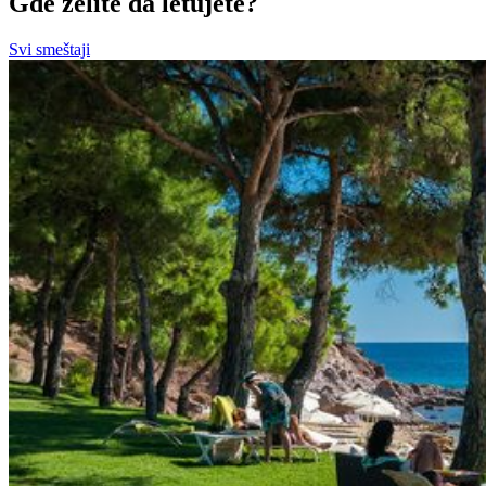
Gde želite da letujete?
Svi smeštaji