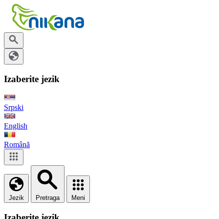
Izaberite jezik
Srpski
English
Română
Jezik
Pretraga
Meni
Izaberite jezik