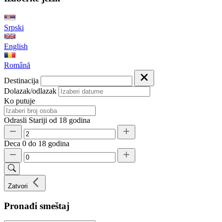
Srpski
English
Română
Destinacija
Dolazak/odlazak
Ko putuje
Odrasli
Stariji od 18 godina
Deca
0 do 18 godina
Zatvori
Pronađi smeštaj