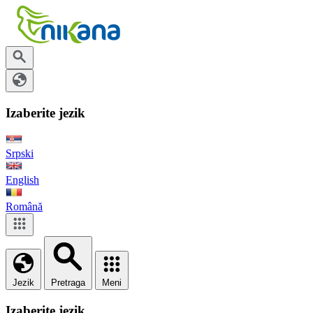
Izaberite jezik
Srpski
English
Română
Jezik
Pretraga
Meni
Izaberite jezik