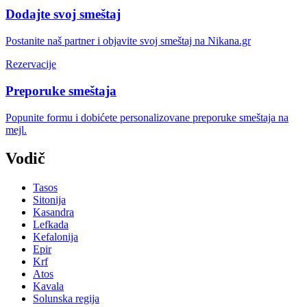
Dodajte svoj smeštaj
Postanite naš partner i objavite svoj smeštaj na Nikana.gr
Rezervacije
Preporuke smeštaja
Popunite formu i dobićete personalizovane preporuke smeštaja na
mejl.
Vodič
Tasos
Sitonija
Kasandra
Lefkada
Kefalonija
Epir
Krf
Atos
Kavala
Solunska regija