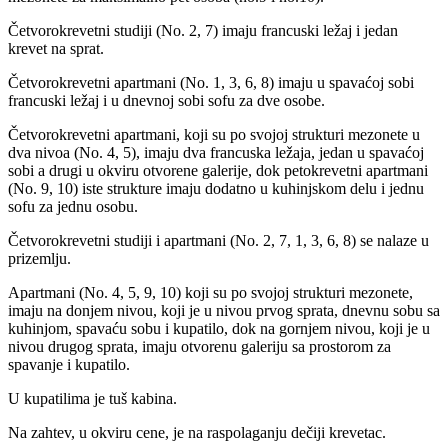
Četvorokrevetni studiji (No. 2, 7) imaju francuski ležaj i jedan
krevet na sprat.
Četvorokrevetni apartmani (No. 1, 3, 6, 8) imaju u spavaćoj sobi
francuski ležaj i u dnevnoj sobi sofu za dve osobe.
Četvorokrevetni apartmani, koji su po svojoj strukturi mezonete u
dva nivoa (No. 4, 5), imaju dva francuska ležaja, jedan u spavaćoj
sobi a drugi u okviru otvorene galerije, dok petokrevetni apartmani
(No. 9, 10) iste strukture imaju dodatno u kuhinjskom delu i jednu
sofu za jednu osobu.
Četvorokrevetni studiji i apartmani (No. 2, 7, 1, 3, 6, 8) se nalaze u
prizemlju.
Apartmani (No. 4, 5, 9, 10) koji su po svojoj strukturi mezonete,
imaju na donjem nivou, koji je u nivou prvog sprata, dnevnu sobu sa
kuhinjom, spavaću sobu i kupatilo, dok na gornjem nivou, koji je u
nivou drugog sprata, imaju otvorenu galeriju sa prostorom za
spavanje i kupatilo.
U kupatilima je tuš kabina.
Na zahtev, u okviru cene, je na raspolaganju dečiji krevetac.