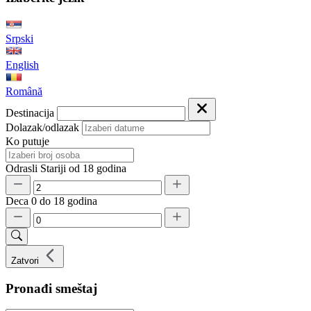
Srpski
English
Română
Destinacija
Dolazak/odlazak
Ko putuje
Odrasli
Stariji od 18 godina
Deca
0 do 18 godina
Zatvori
Pronađi smeštaj