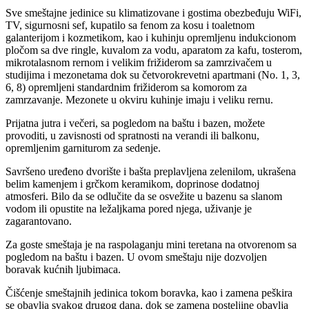
Sve smeštajne jedinice su klimatizovane i gostima obezbeđuju WiFi,
TV, sigurnosni sef, kupatilo sa fenom za kosu i toaletnom
galanterijom i kozmetikom, kao i kuhinju opremljenu indukcionom
pločom sa dve ringle, kuvalom za vodu, aparatom za kafu, tosterom,
mikrotalasnom rernom i velikim frižiderom sa zamrzivačem u
studijima i mezonetama dok su četvorokrevetni apartmani (No. 1, 3,
6, 8) opremljeni standardnim frižiderom sa komorom za
zamrzavanje. Mezonete u okviru kuhinje imaju i veliku rernu.
Prijatna jutra i večeri, sa pogledom na baštu i bazen, možete
provoditi, u zavisnosti od spratnosti na verandi ili balkonu,
opremljenim garniturom za sedenje.
Savršeno uređeno dvorište i bašta preplavljena zelenilom, ukrašena
belim kamenjem i grčkom keramikom, doprinose dodatnoj
atmosferi. Bilo da se odlučite da se osvežite u bazenu sa slanom
vodom ili opustite na ležaljkama pored njega, uživanje je
zagarantovano.
Za goste smeštaja je na raspolaganju mini teretana na otvorenom sa
pogledom na baštu i bazen. U ovom smeštaju nije dozvoljen
boravak kućnih ljubimaca.
Čišćenje smeštajnih jedinica tokom boravka, kao i zamena peškira
se obavlja svakog drugog dana, dok se zamena posteljine obavlja