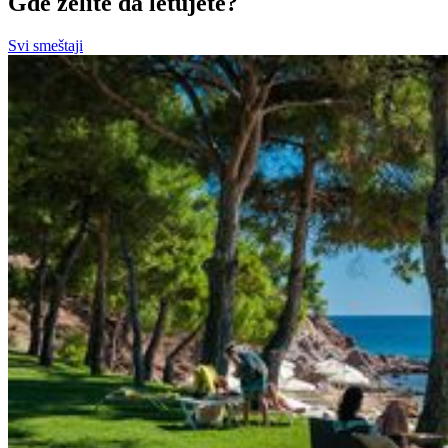
Gde želite da letujete?
Svi smeštaji