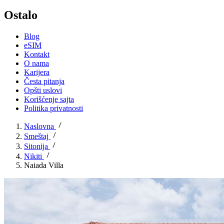
Ostalo
Blog
eSIM
Kontakt
O nama
Karijera
Česta pitanja
Opšti uslovi
Korišćenje sajta
Politika privatnosti
Naslovna
Smeštaj
Sitonija
Nikiti
Naiada Villa