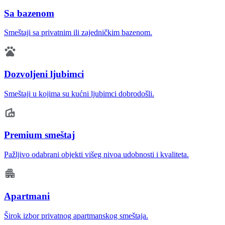
Sa bazenom
Smeštaji sa privatnim ili zajedničkim bazenom.
Dozvoljeni ljubimci
Smeštaji u kojima su kućni ljubimci dobrodošli.
Premium smeštaj
Pažljivo odabrani objekti višeg nivoa udobnosti i kvaliteta.
Apartmani
Širok izbor privatnog apartmanskog smeštaja.