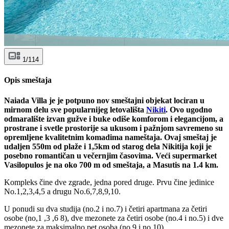
1/114
Opis smeštaja
Naiada Villa je je potpuno nov smeštajni objekat lociran u
mirnom delu sve popularnijeg letovališta
Nikiti
. Ovo ugodno
odmaralište izvan gužve i buke odiše komforom i elegancijom, a
prostrane i svetle prostorije sa ukusom i pažnjom savremeno su
opremljene kvalitetnim komadima nameštaja. Ovaj smeštaj je
udaljen 550m od plaže i 1,5km od starog dela Nikitija koji je
posebno romantičan u večernjim časovima. Veći supermarket
Vasilopulos je na oko 700 m od smeštaja, a Masutis na 1.4 km.
Kompleks čine dve zgrade, jedna pored druge. Prvu čine jedinice
No.1,2,3,4,5 a drugu No.6,7,8,9,10.
U ponudi su dva studija (no.2 i no.7) i četiri apartmana za četiri
osobe (no,1 ,3 ,6 8), dve mezonete za četiri osobe (no.4 i no.5) i dve
mezonete za maksimalno pet osoba (no.9 i no.10).