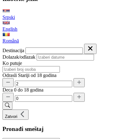
Srpski
English
Română
Destinacija
Dolazak/odlazak
Ko putuje
Odrasli
Stariji od 18 godina
Deca
0 do 18 godina
Zatvori
Pronađi smeštaj