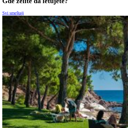
Gde želite da letujete?
Svi smeštaji