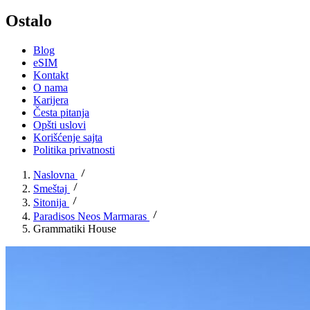
Ostalo
Blog
eSIM
Kontakt
O nama
Karijera
Česta pitanja
Opšti uslovi
Korišćenje sajta
Politika privatnosti
Naslovna
Smeštaj
Sitonija
Paradisos Neos Marmaras
Grammatiki House