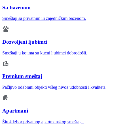
Sa bazenom
Smeštaji sa privatnim ili zajedničkim bazenom.
Dozvoljeni ljubimci
Smeštaji u kojima su kućni ljubimci dobrodošli.
Premium smeštaj
Pažljivo odabrani objekti višeg nivoa udobnosti i kvaliteta.
Apartmani
Širok izbor privatnog apartmanskog smeštaja.