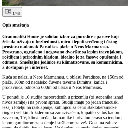
1/48
Opis smeštaja
Grammatiki House je solidan izbor za porodice i parove koji
žele da uživaju u bezbednosti, miru i lepoti sređenog i čistog
prostora nadomak Paradisos plaže u Neos Marmarasu.
Prostrano, ograđeno i negovano dvorište sa lepim travnjakom,
roštiljem i prirodnim hladom, idealno je za časove opuštanja i
odmora. Smeštajne jedinice su klimatizovane, sa komarnicima,
a dostupan je i internet.
Kuća se nalazi u Neos Marmarasu, u oblasti Paradisos, na 150m od
plaže, 100m od nadaleko čuvene taverne Dimitris, kafića i
prodavnica, odnosno 600m od ulaza u Neos Marmaras.
U ponudi je 10 studija raspoređenih u prizemlju (tri stepenika iznad
nivoa zemlje) i na prvom spratu. Studiji imaju po jedan francuski
ležaj i fotelju na rasklapanje, kuhinjicu sa četiri staklokeramičke
ringle i velikim frižiderom sa zamrzivačem, kupatilo sa tuš kadom i
zavesom, TV, klima uređaj, komarnike i privatnu terasu sa tendom,
lepom garniturom za sedenje i sušilicom za veš. Gosti na zahtev
mogu da dobiju fen za kosu. Uz doplatu se može dodati pomoćni