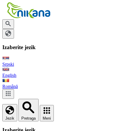
Izaberite jezik
Srpski
English
Română
Jezik
Pretraga
Meni
Izaberite jezik