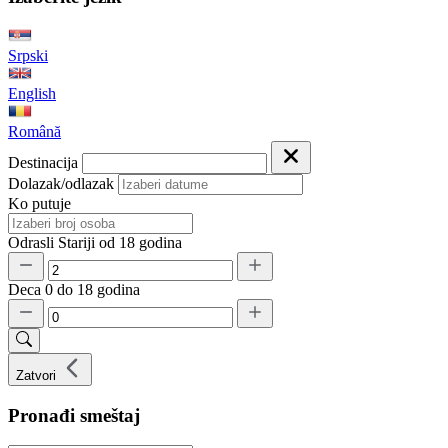
Srpski
English
Română
Destinacija
Dolazak/odlazak
Ko putuje
Odrasli
Stariji od 18 godina
Deca
0 do 18 godina
Zatvori
Pronađi smeštaj