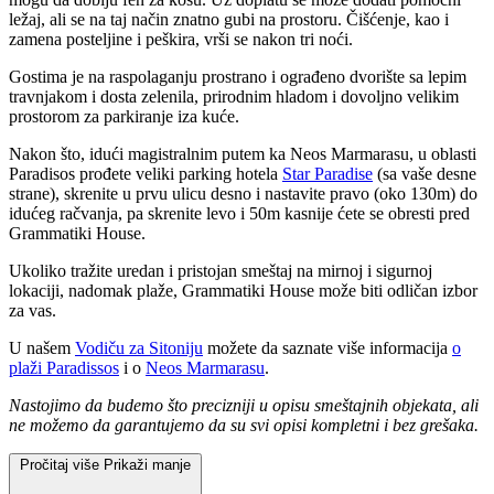
ležaj, ali se na taj način znatno gubi na prostoru. Čišćenje, kao i
zamena posteljine i peškira, vrši se nakon tri noći.
Gostima je na raspolaganju prostrano i ograđeno dvorište sa lepim
travnjakom i dosta zelenila, prirodnim hladom i dovoljno velikim
prostorom za parkiranje iza kuće.
Nakon što, idući magistralnim putem ka Neos Marmarasu, u oblasti
Paradisos prođete veliki parking hotela
Star Paradise
(sa vaše desne
strane), skrenite u prvu ulicu desno i nastavite pravo (oko 130m) do
idućeg račvanja, pa skrenite levo i 50m kasnije ćete se obresti pred
Grammatiki House.
Ukoliko tražite uredan i pristojan smeštaj na mirnoj i sigurnoj
lokaciji, nadomak plaže, Grammatiki House može biti odličan izbor
za vas.
U našem
Vodiču za Sitoniju
možete da saznate više informacija
o
plaži Paradissos
i o
Neos Marmarasu
.
Nastojimo da budemo što precizniji u opisu smeštajnih objekata, ali
ne možemo da garantujemo da su svi opisi kompletni i bez grešaka.
Pročitaj više
Prikaži manje