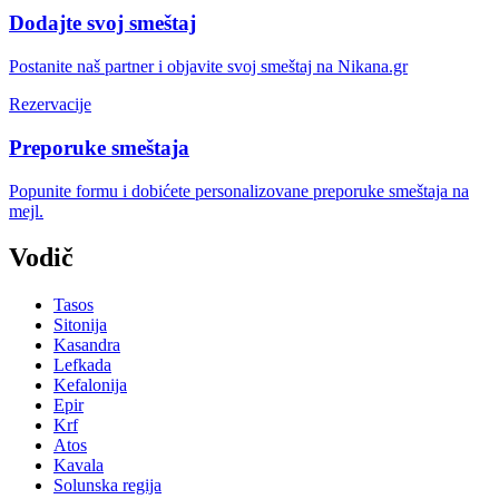
Dodajte svoj smeštaj
Postanite naš partner i objavite svoj smeštaj na Nikana.gr
Rezervacije
Preporuke smeštaja
Popunite formu i dobićete personalizovane preporuke smeštaja na
mejl.
Vodič
Tasos
Sitonija
Kasandra
Lefkada
Kefalonija
Epir
Krf
Atos
Kavala
Solunska regija