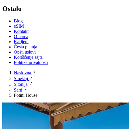
Ostalo
Blog
eSIM
Kontakt
O nama
Karijera
Česta pitanja
Opšti uslovi
Korišćenje sajta
Politika privatnosti
Naslovna
Smeštaj
Sitonija
Sarti
Fotini House