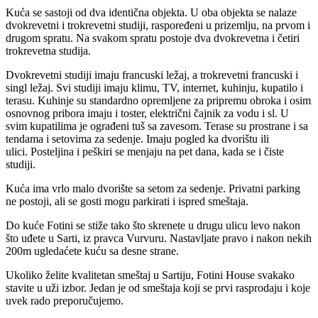
Kuća se sastoji od dva identična objekta. U oba objekta se nalaze
dvokrevetni i trokrevetni studiji, raspoređeni u prizemlju, na prvom i
drugom spratu. Na svakom spratu postoje dva dvokrevetna i četiri
trokrevetna studija.
Dvokrevetni studiji imaju francuski ležaj, a trokrevetni francuski i
singl ležaj. Svi studiji imaju klimu, TV, internet, kuhinju, kupatilo i
terasu. Kuhinje su standardno opremljene za pripremu obroka i osim
osnovnog pribora imaju i toster, električni čajnik za vodu i sl. U
svim kupatilima je ograđeni tuš sa zavesom. Terase su prostrane i sa
tendama i setovima za sedenje. Imaju pogled ka dvorištu ili
ulici. Posteljina i peškiri se menjaju na pet dana, kada se i čiste
studiji.
Kuća ima vrlo malo dvorište sa setom za sedenje. Privatni parking
ne postoji, ali se gosti mogu parkirati i ispred smeštaja.
Do kuće Fotini se stiže tako što skrenete u drugu ulicu levo nakon
što uđete u Sarti, iz pravca Vurvuru. Nastavljate pravo i nakon nekih
200m ugledaćete kuću sa desne strane.
Ukoliko želite kvalitetan smeštaj u Sartiju, Fotini House svakako
stavite u uži izbor. Jedan je od smeštaja koji se prvi rasprodaju i koje
uvek rado preporučujemo.