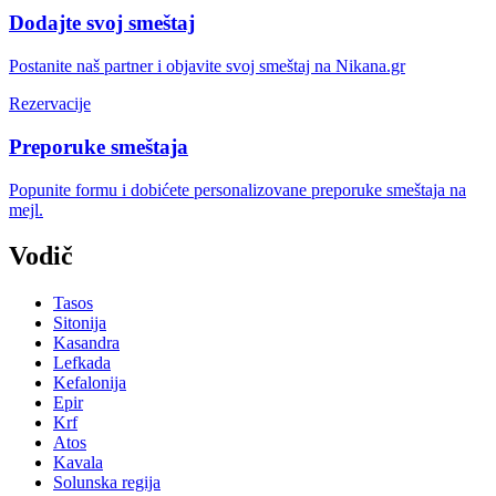
Dodajte svoj smeštaj
Postanite naš partner i objavite svoj smeštaj na Nikana.gr
Rezervacije
Preporuke smeštaja
Popunite formu i dobićete personalizovane preporuke smeštaja na
mejl.
Vodič
Tasos
Sitonija
Kasandra
Lefkada
Kefalonija
Epir
Krf
Atos
Kavala
Solunska regija