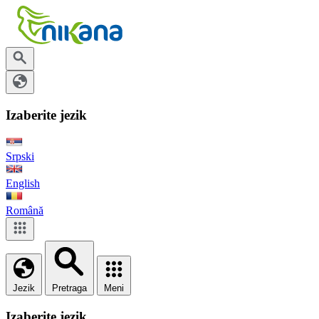
Izaberite jezik
Srpski
English
Română
Jezik
Pretraga
Meni
Izaberite jezik