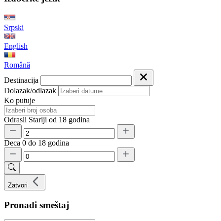
Srpski
English
Română
Destinacija
Dolazak/odlazak
Ko putuje
Odrasli
Stariji od 18 godina
Deca
0 do 18 godina
Zatvori
Pronađi smeštaj