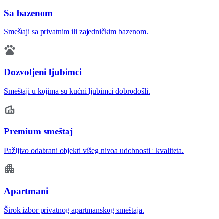
Sa bazenom
Smeštaji sa privatnim ili zajedničkim bazenom.
Dozvoljeni ljubimci
Smeštaji u kojima su kućni ljubimci dobrodošli.
Premium smeštaj
Pažljivo odabrani objekti višeg nivoa udobnosti i kvaliteta.
Apartmani
Širok izbor privatnog apartmanskog smeštaja.