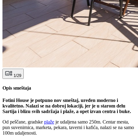
1/29
Opis smeštaja
Fotini House je potpuno nov smeštaj, uređen moderno i
kvalitetno. Nalazi se na dobroj lokaciji, jer je u starom delu
Sartija i blizu svih sadržaja i plaže, a opet izvan centra i buke.
Od peščane, gradske
plaže
je udaljena samo 250m. Centar mesta,
pun suvenirnica, marketa, pekara, taverni i kafića, nalazi se na samo
100m udaljenosti.