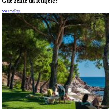
Gde želite da letujete?
Svi smeštaji