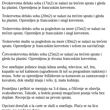
Dvokrevetna deluks soba (17m2) se nalazi na trećem spratu i gleda
ka planini. Opremljena je francuskim krevetom.
Trokrevetna deluks soba (20m2) se nalazi na trećem spratu i gleda
ka planini. Opremljen je francuskim i singl krevetom.
Trokrevetna deluks soba sa pogledom na more (25m2) se nalazi na
trećem spratu. Opremljen je francuskim i singl krevetom.
Trokrevetni studio sa pogledom na more (30m2) se nalazi na trećem
spratu. Opremljene je francuskim krevetom i sofom na razvlačenje.
Četvorokrevetna deluks soba (25m2) se nalazi na trećem spratu i
gleda ka planini. Opremljena je dvoma francuskim krevetima.
Sve smeštajne jedinice imaju klima uređaj, televizor, sef, fen,
kupatilo sa tuš kabinom (ugrađenom ili tuš sa pregradnim staklom) i
terasu. Sobe su opremljene frižiderom sa komorom za zamrzavanje i
kuvalom, dok studiji imaju i rešo, tj. malu kuhinju.
Posteljina i peškiri se menjaju na 3-4 dana, a čišćenje se obavlja
svakodnevno. Takođe, u hotelu postoji mogućnost pranja veša bez
doplate. Recepcija se nalazi na prvom spratu.
Opcioni doručak a la carte se služi u smeštaju. Plaća se na licu