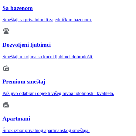
Sa bazenom
Smeštaji sa privatnim ili zajedničkim bazenom.
Dozvoljeni ljubimci
Smeštaji u kojima su kućni ljubimci dobrodošli.
Premium smeštaj
Pažljivo odabrani objekti višeg nivoa udobnosti i kvaliteta.
Apartmani
Širok izbor privatnog apartmanskog smeštaja.