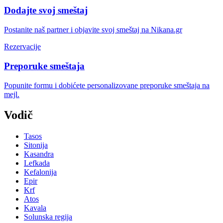
Dodajte svoj smeštaj
Postanite naš partner i objavite svoj smeštaj na Nikana.gr
Rezervacije
Preporuke smeštaja
Popunite formu i dobićete personalizovane preporuke smeštaja na
mejl.
Vodič
Tasos
Sitonija
Kasandra
Lefkada
Kefalonija
Epir
Krf
Atos
Kavala
Solunska regija