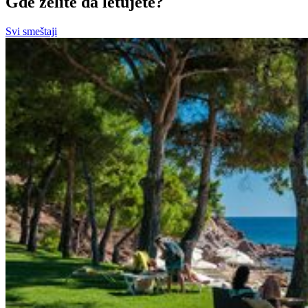
Gde želite da letujete?
Svi smeštaji