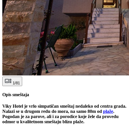
1/81
Opis smeštaja
Viky Hotel je vrlo simpatičan smeštaj nedaleko od centra grada.
Nalazi se u drugom redu do mora, na samo 80m od
plaže
.
Pogodan je za parove, ali i za porodice koje žele da provedu
odmor u kvalitetnom smeštaju blizu plaže.