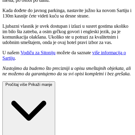
mesta, po osobi po danu.
Kada dođete do javnog parkinga, nastavite južno ka novom Sartiju i
130m kasnije ćete videti kuću sa desne strane.
Ljubazni vlasnik je uvek dostupan i izlazi u susret gostima ukoliko
im bilo šta zatreba, a osim grčkog govori i engleski jezik, pa je
komunikacija olakšana. Ukoliko ste u potrazi za kvalitetnim i
udobnim smeštajem, onda je ovaj hotel pravi izbor za vas.
U našem
Vodiču za Sitoniju
možete da saznate
više informacija o
Sartiju
.
Nastojimo da budemo što precizniji u opisu smeštajnih objekata, ali
ne možemo da garantujemo da su svi opisi kompletni i bez grešaka.
Pročitaj više
Prikaži manje