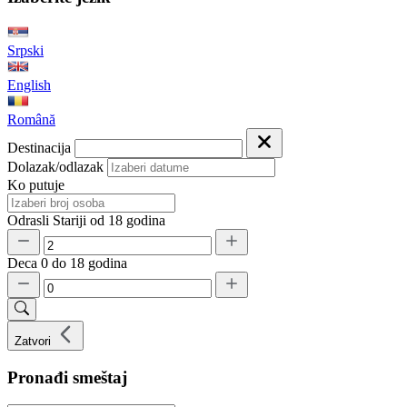
Srpski
English
Română
Destinacija
Dolazak/odlazak
Ko putuje
Odrasli
Stariji od 18 godina
Deca
0 do 18 godina
Zatvori
Pronađi smeštaj