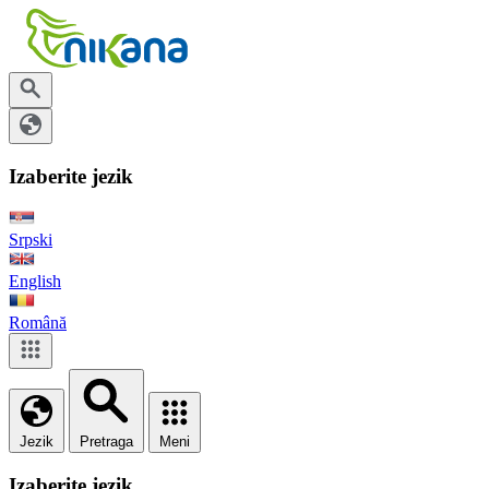
Izaberite jezik
Srpski
English
Română
Jezik
Pretraga
Meni
Izaberite jezik