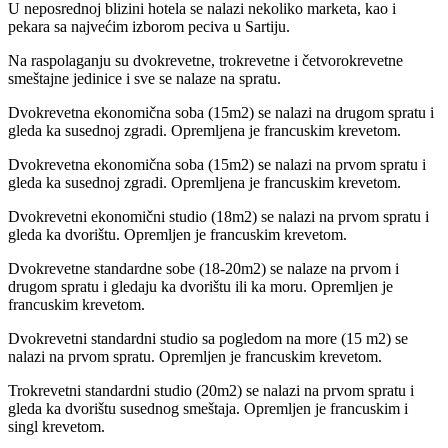
U neposrednoj blizini hotela se nalazi nekoliko marketa, kao i
pekara sa najvećim izborom peciva u Sartiju.
Na raspolaganju su dvokrevetne, trokrevetne i četvorokrevetne
smeštajne jedinice i sve se nalaze na spratu.
Dvokrevetna ekonomična soba (15m2) se nalazi na drugom spratu i
gleda ka susednoj zgradi. Opremljena je francuskim krevetom.
Dvokrevetna ekonomična soba (15m2) se nalazi na prvom spratu i
gleda ka susednoj zgradi. Opremljena je francuskim krevetom.
Dvokrevetni ekonomični studio (18m2) se nalazi na prvom spratu i
gleda ka dvorištu. Opremljen je francuskim krevetom.
Dvokrevetne standardne sobe (18-20m2) se nalaze na prvom i
drugom spratu i gledaju ka dvorištu ili ka moru. Opremljen je
francuskim krevetom.
Dvokrevetni standardni studio sa pogledom na more (15 m2) se
nalazi na prvom spratu. Opremljen je francuskim krevetom.
Trokrevetni standardni studio (20m2) se nalazi na prvom spratu i
gleda ka dvorištu susednog smeštaja. Opremljen je francuskim i
singl krevetom.