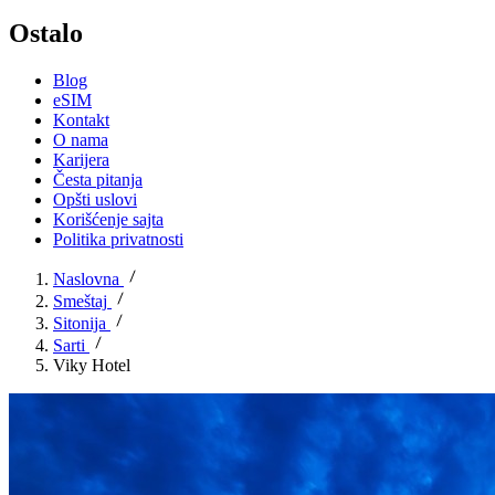
Ostalo
Blog
eSIM
Kontakt
O nama
Karijera
Česta pitanja
Opšti uslovi
Korišćenje sajta
Politika privatnosti
Naslovna
Smeštaj
Sitonija
Sarti
Viky Hotel