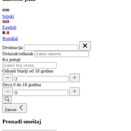
Srpski
English
Română
Destinacija
Dolazak/odlazak
Ko putuje
Odrasli
Stariji od 18 godina
Deca
0 do 18 godina
Zatvori
Pronađi smeštaj