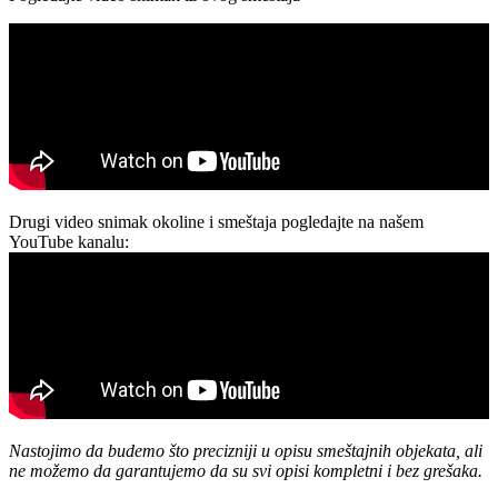
Drugi video snimak okoline i smeštaja pogledajte na našem
YouTube kanalu:
Nastojimo da budemo što precizniji u opisu smeštajnih objekata, ali
ne možemo da garantujemo da su svi opisi kompletni i bez grešaka.