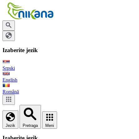
Izaberite jezik
Srpski
English
Română
Jezik
Pretraga
Meni
Izaberite jezik