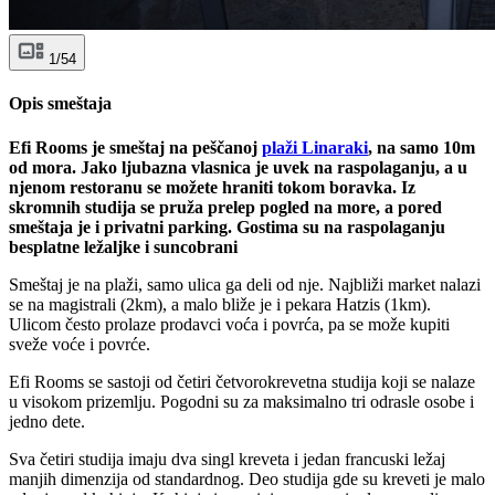
1/54
Opis smeštaja
Efi Rooms je smeštaj na peščanoj
plaži Linaraki
, na samo 10m
od mora. Jako ljubazna vlasnica je uvek na raspolaganju, a u
njenom restoranu se možete hraniti tokom boravka. Iz
skromnih studija se pruža prelep pogled na more, a pored
smeštaja je i privatni parking. Gostima su na raspolaganju
besplatne ležaljke i suncobrani
Smeštaj je na plaži, samo ulica ga deli od nje. Najbliži market nalazi
se na magistrali (2km), a malo bliže je i pekara Hatzis (1km).
Ulicom često prolaze prodavci voća i povrća, pa se može kupiti
sveže voće i povrće.
Efi Rooms se sastoji od četiri četvorokrevetna studija koji se nalaze
u visokom prizemlju. Pogodni su za maksimalno tri odrasle osobe i
jedno dete.
Sva četiri studija imaju dva singl kreveta i jedan francuski ležaj
manjih dimenzija od standardnog. Deo studija gde su kreveti je malo