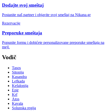
Dodajte svoj smeštaj
Postanite naš partner i objavite svoj smeštaj na Nikana.gr
Rezervacije
Preporuke smeštaja
Popunite formu i dobićete personalizovane preporuke smeštaja na
mejl.
Vodič
Tasos
Sitonija
Kasandra
Lefkada
Kefalonija
Epir
Krf
Atos
Kavala
Solunska regija