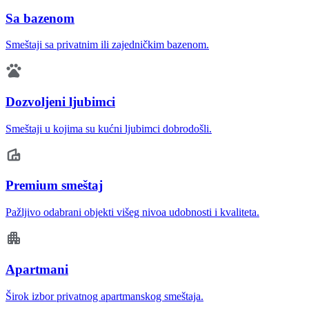
Sa bazenom
Smeštaji sa privatnim ili zajedničkim bazenom.
Dozvoljeni ljubimci
Smeštaji u kojima su kućni ljubimci dobrodošli.
Premium smeštaj
Pažljivo odabrani objekti višeg nivoa udobnosti i kvaliteta.
Apartmani
Širok izbor privatnog apartmanskog smeštaja.