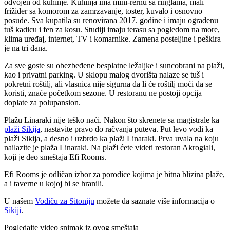
odvojen od kuhinje. Kuhinja ima mini-rernu sa ringlama, mali
frižider sa komorom za zamrzavanje, toster, kuvalo i osnovno
posuđe. Sva kupatila su renovirana 2017. godine i imaju ograđenu
tuš kadicu i fen za kosu. Studiji imaju terasu sa pogledom na more,
klima uređaj, internet, TV i komarnike. Zamena posteljine i peškira
je na tri dana.
Za sve goste su obezbeđene besplatne ležaljke i suncobrani na plaži,
kao i privatni parking. U sklopu malog dvorišta nalaze se tuš i
pokretni roštilj, ali vlasnica nije sigurna da li će roštilj moći da se
koristi, znaće početkom sezone. U restoranu ne postoji opcija
doplate za polupansion.
Plažu Linaraki nije teško naći. Nakon što skrenete sa magistrale ka
plaži Sikija
, nastavite pravo do račvanja puteva. Put levo vodi ka
plaži Sikija, a desno i uzbrdo ka plaži Linaraki. Prva uvala na koju
nailazite je plaža Linaraki. Na plaži ćete videti restoran Akrogiali,
koji je deo smeštaja Efi Rooms.
Efi Rooms je odličan izbor za porodice kojima je bitna blizina plaže,
a i taverne u kojoj bi se hranili.
U našem
Vodiču za Sitoniju
možete da saznate više informacija o
Sikiji
.
Pogledajte video snimak iz ovog smeštaja