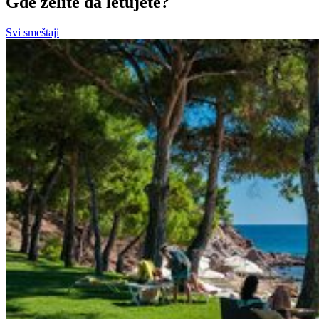
Gde želite da letujete?
Svi smeštaji