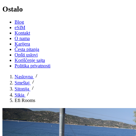
Ostalo
Blog
eSIM
Kontakt
O nama
Karijera
Česta pitanja
Opšti uslovi
Korišćenje sajta
Politika privatnosti
Naslovna
Smeštaj
Sitonija
Sikia
Efi Rooms