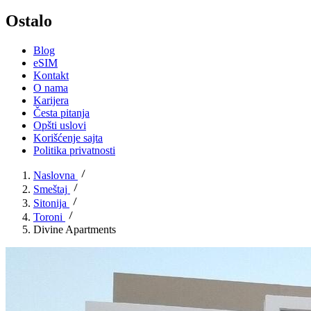
Ostalo
Blog
eSIM
Kontakt
O nama
Karijera
Česta pitanja
Opšti uslovi
Korišćenje sajta
Politika privatnosti
Naslovna
Smeštaj
Sitonija
Toroni
Divine Apartments