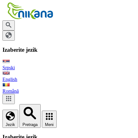
Izaberite jezik
Srpski
English
Română
Jezik
Pretraga
Meni
Izaberite jezik