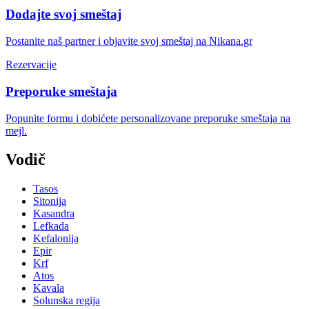
Dodajte svoj smeštaj
Postanite naš partner i objavite svoj smeštaj na Nikana.gr
Rezervacije
Preporuke smeštaja
Popunite formu i dobićete personalizovane preporuke smeštaja na
mejl.
Vodič
Tasos
Sitonija
Kasandra
Lefkada
Kefalonija
Epir
Krf
Atos
Kavala
Solunska regija