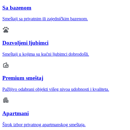
Sa bazenom
Smeštaji sa privatnim ili zajedničkim bazenom.
Dozvoljeni ljubimci
Smeštaji u kojima su kućni ljubimci dobrodošli.
Premium smeštaj
Pažljivo odabrani objekti višeg nivoa udobnosti i kvaliteta.
Apartmani
Širok izbor privatnog apartmanskog smeštaja.