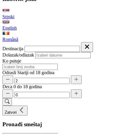
Srpski
English
Română
Destinacija
Dolazak/odlazak
Ko putuje
Odrasli
Stariji od 18 godina
Deca
0 do 18 godina
Zatvori
Pronađi smeštaj