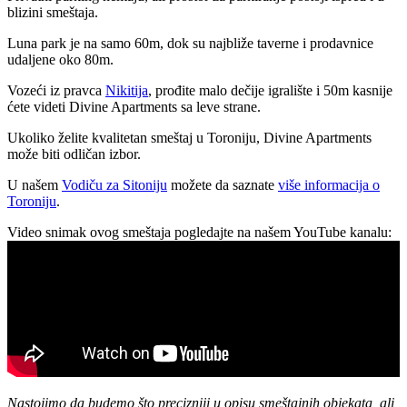
blizini smeštaja.
Luna park je na samo 60m, dok su najbliže taverne i prodavnice
udaljene oko 80m.
Vozeći iz pravca
Nikitija
, prođite malo dečije igralište i 50m kasnije
ćete videti Divine Apartments sa leve strane.
Ukoliko želite kvalitetan smeštaj u Toroniju, Divine Apartments
može biti odličan izbor.
U našem
Vodiču za Sitoniju
možete da saznate
više informacija o
Toroniju
.
Video snimak ovog smeštaja pogledajte na našem YouTube kanalu:
Nastojimo da budemo što precizniji u opisu smeštajnih objekata, ali