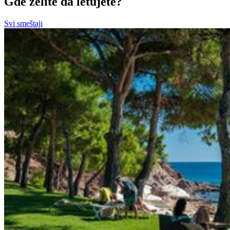
Gde želite da letujete?
Svi smeštaji