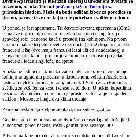
Divine Apartments je luksuzan smeštaj u uređenom dvorištu sa
bazenom, na oko 50m od
peščane plaže u Toroniju
sa
prirodnim hladom. Može da bude odličan izbor za porodice sa
decom, parove i sve one kojima je potreban kvalitetan odmor.
U ponudi je šest apartmana. Tri četvorokrevetna apartmana (33m2)
se nalaze u prizemlju i imaju po jedan francuski i singl ležaj u
spavaćoj sobi, odnosno kauč u prostoriji sa kuhinjom. Na prvom
spratu se nalaze tri petokrevetne mezonete (51m2) koje imaju jedan
francuski ležaj (dve imaju francuski ležaj uži od standardnog) u
spavaćoj sobi, kauč u prostoriji sa kuhinjom, odnosno po jedan
francuski i jedan singl ležaj na spratu.
Smeštajne jedinice su klimatzovane i luksuzno opremljene, imaju
kuhinju sa ugradnim pločama, mikrotalsnom, velikim frižiderom,
tosterom i električnim čajnikom, internet, TV, mreže za komarce,
sušilicu za veš, fen za kosu i terasu sa tendom. U nekim kupatilima
je samo tuš i pločice, a u nekima je prostor za tuširanje pregrađen
staklom. Mezonete imaju dva klima uređaja.
Zamena peškira i posteljine se obavlja na zahtev gostiju.
Gostima su u lepo održavanom dvorištu na raspolaganju ležaljke i
suncobrani pored bazena, roštilj, garnitura za sedenje i tuš.
Privatni parking nemaju, ali prostor za parkiranje postoji ispred i u