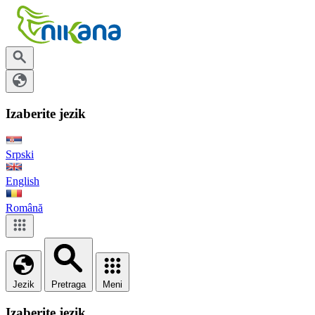
Izaberite jezik
Srpski
English
Română
Jezik
Pretraga
Meni
Izaberite jezik