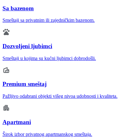
Sa bazenom
Smeštaji sa privatnim ili zajedničkim bazenom.
Dozvoljeni ljubimci
Smeštaji u kojima su kućni ljubimci dobrodošli.
Premium smeštaj
Pažljivo odabrani objekti višeg nivoa udobnosti i kvaliteta.
Apartmani
Širok izbor privatnog apartmanskog smeštaja.