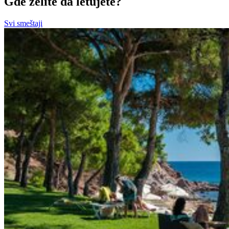
Gde želite da letujete?
Svi smeštaji