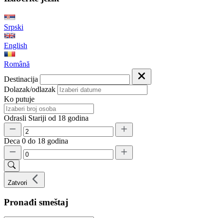
Srpski
English
Română
Destinacija
Dolazak/odlazak
Ko putuje
Odrasli
Stariji od 18 godina
Deca
0 do 18 godina
Zatvori
Pronađi smeštaj