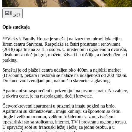
1/37
Opis smeštaja
**Vicky’s Family House je smeštaj na izuzetno mirnoj lokaciji u
širem centru Stavrosa. Raspolaže sa četiri prostrana i renovirana
(2018) apartmana za 4-5 osoba. U uređenom i ograđenom dvorištu,
idealnom za dečiju igru, možete uživati i u roštilju, a obezbeđen je i
parking.
Smeštaj je od plaže i centra udaljen oko 400m, a najbliži market
(Discount), pekara i restoran se nalaze na udaljenosti od 200-400m.
Do kuće vodi zemljani put, nakon što skrenete sa glavnog.
Apartmani su raspoređeni u prizemlju i na prvom spratu. Na zahtev,
u okviru cene, je na raspolaganju dečiji krevetac.
Četvorokrevetni apartmani u prizemlju imaju pogled na brdo.
Apartmani su klimatizovani, imaju kuhinju su šporetom sa četiri
ringle i velikom rernom, velikim frižiderom sa zamrzivačem i
trpezarijski sto sa stolicama, internet, TV i prostranu ugaonu terasu.
U spavaćoj sobi su francuski ležaj i ležaj za jednu osobu, a u