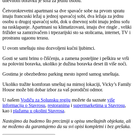
dnevnom boravku je sofa za jednu osobu.
Četvorokrevetni apartmani sa dve spavaće sobe na prvom spratu
imaju francuski ležaj u jednoj spavaćoj sobi, dva ležaja za jednu
osobu u drugoj spavaćoj sobi, dok u dnevnoj sobi imaju jednu sofu
na rasklapanje. Apartmani su klimatizovani, imaju dve ringle , veliki
frižider sa zamrzivačem i trpezarijski sto sa stolicama, internet, TV i
prostranu ugaonu terasu.
U ovom smeštaju nisu dozvoljeni kućni ljubimci.
Gosti se sami brinu o čišćenju, a zamena posteljine i peškira se vrši
na polovini boravka, ukoliko je dužina boravka deset ili više noći.
Gostima je obezbeđeno parking mesto ispred samog smeštaja.
Ukoliko tražite komforan smeštaj na mirnoj lokaciji, Vicky’s Family
House može biti dobar izbor za vaš porodični odmor.
U našem
Vodiču za Solunsku regiju
možete da saznate
više
informacija o Stavrosu
,
restoranima
i
supermarketima u Stavrosu
,
kao i
plažama u okolini Stavrosa
.
Nastojimo da budemo što precizniji u opisu smeštajnih objekata, ali
ne možemo da garantujemo da su svi opisi kompletni i bez grešaka.