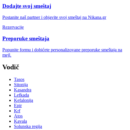
Dodajte svoj smeštaj
Postanite naš partner i objavite svoj smeštaj na Nikana.gr
Rezervacije
Preporuke smeštaja
Popunite formu i dobićete personalizovane preporuke smeštaja na
mejl.
Vodič
Tasos
Sitonija
Kasandra
Lefkada
Kefalonija
Epir
Krf
Atos
Kavala
Solunska regija