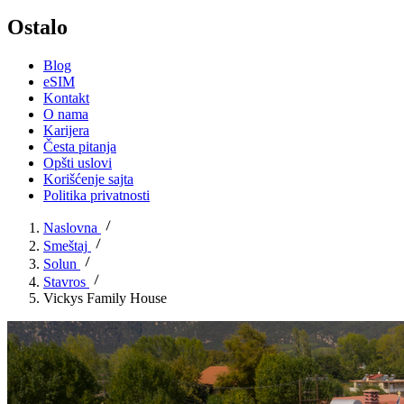
Ostalo
Blog
eSIM
Kontakt
O nama
Karijera
Česta pitanja
Opšti uslovi
Korišćenje sajta
Politika privatnosti
Naslovna
Smeštaj
Solun
Stavros
Vickys Family House