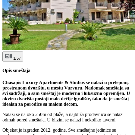
1/57
Opis smeštaja
Chasapis Luxury Apartments & Studios se nalazi u prelepom,
prostranom dvorištu, u mestu Vurvuru. Nadomak smeštaja su
svi sadržaji, a sam smeštaj je moderno i luksuzno opremljen. U
okviru dvorišta postoji malo dečije igralište, tako da je smeštaj
idealan za porodice sa malom decom.
Nalazi se na oko 250m od plaže, a najbliža prodavnica se nalazi
odmah pored smeštaja. U blizini se nalazi i nekoliko taverni.
Objekat je izgrađen 2012. godine. Sve smeštajne jedinice su