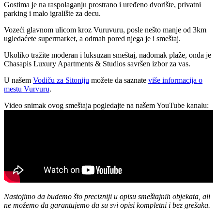
Gostima je na raspolaganju prostrano i uređeno dvorište, privatni
parking i malo igralište za decu.
Vozeći glavnom ulicom kroz Vuruvuru, posle nešto manje od 3km
ugledaćete supermarket, a odmah pored njega je i smeštaj.
Ukoliko tražite moderan i luksuzan smeštaj, nadomak plaže, onda je
Chasapis Luxury Apartments & Studios savršen izbor za vas.
U našem
Vodiču za Sitoniju
možete da saznate
više informacija o
mestu Vurvuru
.
Video snimak ovog smeštaja pogledajte na našem YouTube kanalu:
Nastojimo da budemo što precizniji u opisu smeštajnih objekata, ali
ne možemo da garantujemo da su svi opisi kompletni i bez grešaka.