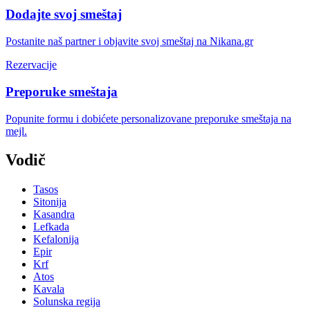
Dodajte svoj smeštaj
Postanite naš partner i objavite svoj smeštaj na Nikana.gr
Rezervacije
Preporuke smeštaja
Popunite formu i dobićete personalizovane preporuke smeštaja na
mejl.
Vodič
Tasos
Sitonija
Kasandra
Lefkada
Kefalonija
Epir
Krf
Atos
Kavala
Solunska regija