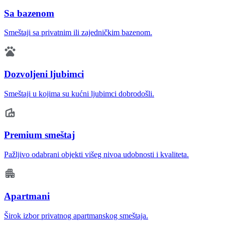
Sa bazenom
Smeštaji sa privatnim ili zajedničkim bazenom.
Dozvoljeni ljubimci
Smeštaji u kojima su kućni ljubimci dobrodošli.
Premium smeštaj
Pažljivo odabrani objekti višeg nivoa udobnosti i kvaliteta.
Apartmani
Širok izbor privatnog apartmanskog smeštaja.