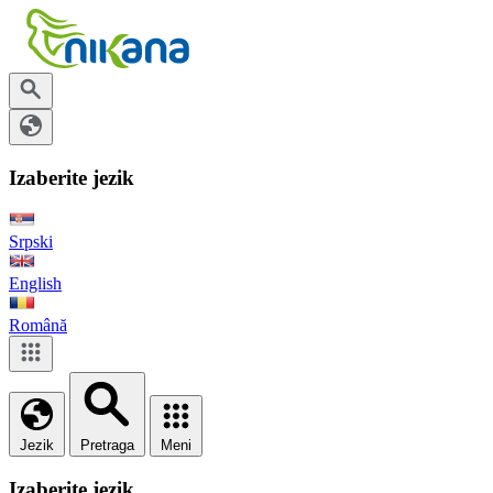
Izaberite jezik
Srpski
English
Română
Jezik
Pretraga
Meni
Izaberite jezik