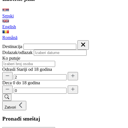
Srpski
English
Română
Destinacija
Dolazak/odlazak
Ko putuje
Odrasli
Stariji od 18 godina
Deca
0 do 18 godina
Zatvori
Pronađi smeštaj