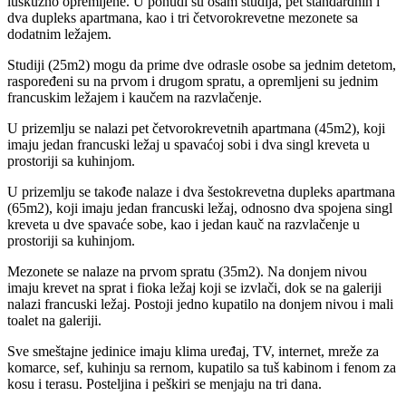
luskuzno opremljene. U ponudi su osam studija, pet standardnih i
dva dupleks apartmana, kao i tri četvorokrevetne mezonete sa
dodatnim ležajem.
Studiji (25m2) mogu da prime dve odrasle osobe sa jednim detetom,
raspoređeni su na prvom i drugom spratu, a opremljeni su jednim
francuskim ležajem i kaučem na razvlačenje.
U prizemlju se nalazi pet četvorokrevetnih apartmana (45m2), koji
imaju jedan francuski ležaj u spavaćoj sobi i dva singl kreveta u
prostoriji sa kuhinjom.
U prizemlju se takođe nalaze i dva šestokrevetna dupleks apartmana
(65m2), koji imaju jedan francuski ležaj, odnosno dva spojena singl
kreveta u dve spavaće sobe, kao i jedan kauč na razvlačenje u
prostoriji sa kuhinjom.
Mezonete se nalaze na prvom spratu (35m2). Na donjem nivou
imaju krevet na sprat i fioka ležaj koji se izvlači, dok se na galeriji
nalazi francuski ležaj. Postoji jedno kupatilo na donjem nivou i mali
toalet na galeriji.
Sve smeštajne jedinice imaju klima uređaj, TV, internet, mreže za
komarce, sef, kuhinju sa rernom, kupatilo sa tuš kabinom i fenom za
kosu i terasu. Posteljina i peškiri se menjaju na tri dana.