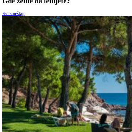
Gde želite da letujete?
Svi smeštaji