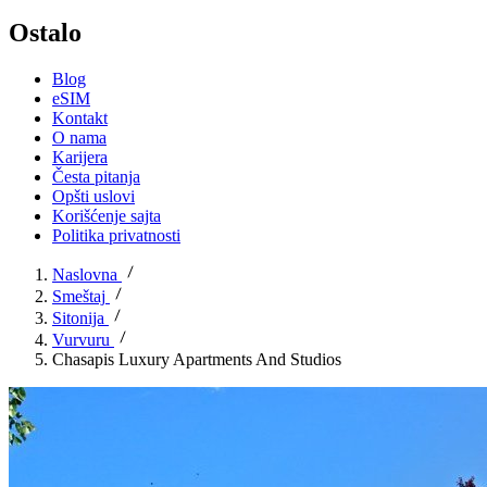
Ostalo
Blog
eSIM
Kontakt
O nama
Karijera
Česta pitanja
Opšti uslovi
Korišćenje sajta
Politika privatnosti
Naslovna
Smeštaj
Sitonija
Vurvuru
Chasapis Luxury Apartments And Studios