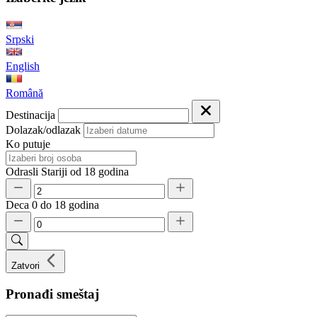
Srpski
English
Română
Destinacija
Dolazak/odlazak
Ko putuje
Odrasli
Stariji od 18 godina
Deca
0 do 18 godina
Zatvori
Pronađi smeštaj