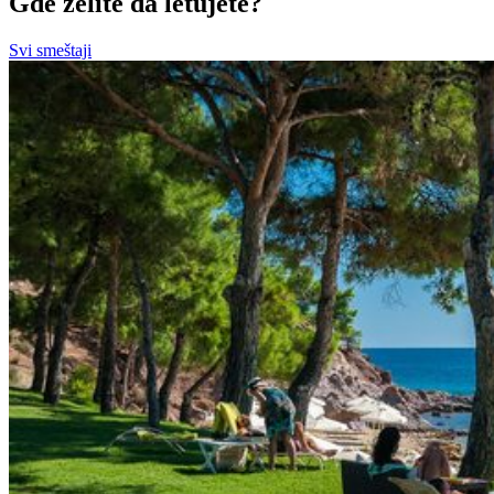
Gde želite da letujete?
Svi smeštaji