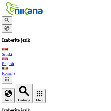
Izaberite jezik
Srpski
English
Română
Jezik
Pretraga
Meni
Izaberite jezik