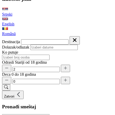
Srpski
English
Română
Destinacija
Dolazak/odlazak
Ko putuje
Odrasli
Stariji od 18 godina
Deca
0 do 18 godina
Zatvori
Pronađi smeštaj