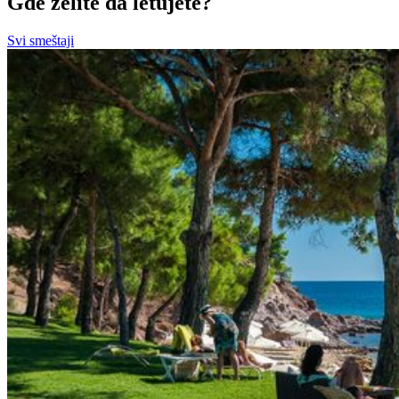
Gde želite da letujete?
Svi smeštaji