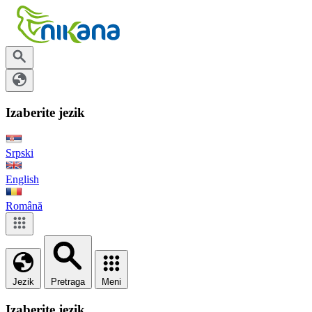
Izaberite jezik
Srpski
English
Română
Jezik
Pretraga
Meni
Izaberite jezik