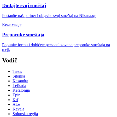
Dodajte svoj smeštaj
Postanite naš partner i objavite svoj smeštaj na Nikana.gr
Rezervacije
Preporuke smeštaja
Popunite formu i dobićete personalizovane preporuke smeštaja na
mejl.
Vodič
Tasos
Sitonija
Kasandra
Lefkada
Kefalonija
Epir
Krf
Atos
Kavala
Solunska regija