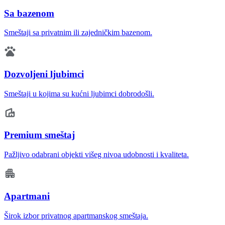
Sa bazenom
Smeštaji sa privatnim ili zajedničkim bazenom.
Dozvoljeni ljubimci
Smeštaji u kojima su kućni ljubimci dobrodošli.
Premium smeštaj
Pažljivo odabrani objekti višeg nivoa udobnosti i kvaliteta.
Apartmani
Širok izbor privatnog apartmanskog smeštaja.