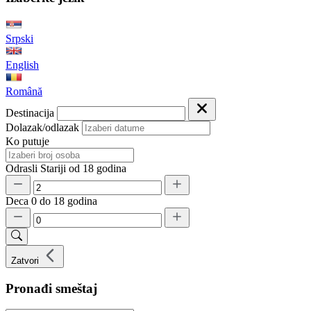
Srpski
English
Română
Destinacija
Dolazak/odlazak
Ko putuje
Odrasli
Stariji od 18 godina
Deca
0 do 18 godina
Zatvori
Pronađi smeštaj