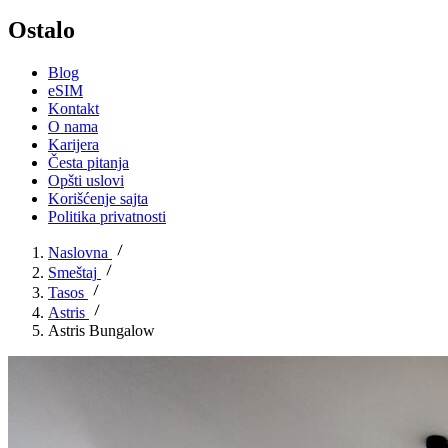
Ostalo
Blog
eSIM
Kontakt
O nama
Karijera
Česta pitanja
Opšti uslovi
Korišćenje sajta
Politika privatnosti
Naslovna
Smeštaj
Tasos
Astris
Astris Bungalow