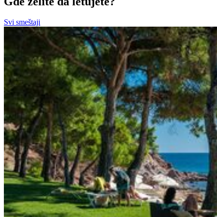
Gde želite da letujete?
Svi smeštaji