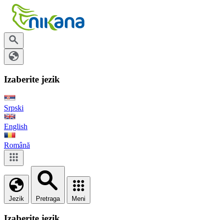
Izaberite jezik
Srpski
English
Română
Jezik
Pretraga
Meni
Izaberite jezik