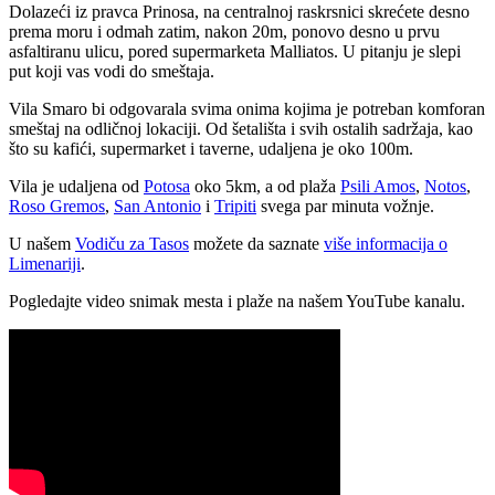
Dolazeći iz pravca Prinosa, na centralnoj raskrsnici skrećete desno
prema moru i odmah zatim, nakon 20m, ponovo desno u prvu
asfaltiranu ulicu, pored supermarketa Malliatos. U pitanju je slepi
put koji vas vodi do smeštaja.
Vila Smaro bi odgovarala svima onima kojima je potreban komforan
smeštaj na odličnoj lokaciji. Od šetališta i svih ostalih sadržaja, kao
što su kafići, supermarket i taverne, udaljena je oko 100m.
Vila je udaljena od
Potosa
oko 5km, a od plaža
Psili Amos
,
Notos
,
Roso Gremos
,
San Antonio
i
Tripiti
svega par minuta vožnje.
U našem
Vodiču za Tasos
možete da saznate
više informacija o
Limenariji
.
Pogledajte video snimak mesta i plaže na našem YouTube kanalu.