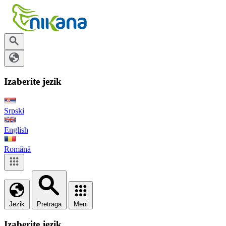
Izaberite jezik
Srpski
English
Română
Jezik
Pretraga
Meni
Izaberite jezik