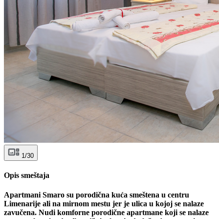
1/30
Opis smeštaja
Apartmani Smaro su porodična kuća smeštena u centru
Limenarije ali na mirnom mestu jer je ulica u kojoj se nalaze
zavučena. Nudi komforne porodične apartmane koji se nalaze