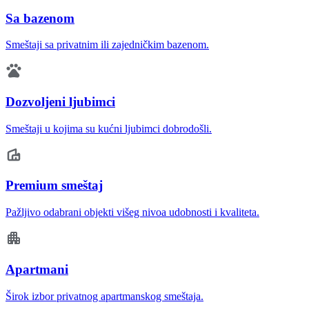
Sa bazenom
Smeštaji sa privatnim ili zajedničkim bazenom.
Dozvoljeni ljubimci
Smeštaji u kojima su kućni ljubimci dobrodošli.
Premium smeštaj
Pažljivo odabrani objekti višeg nivoa udobnosti i kvaliteta.
Apartmani
Širok izbor privatnog apartmanskog smeštaja.