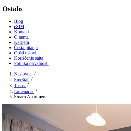
Ostalo
Blog
eSIM
Kontakt
O nama
Karijera
Česta pitanja
Opšti uslovi
Korišćenje sajta
Politika privatnosti
Naslovna
Smeštaj
Tasos
Limenaria
Smaro Apartments