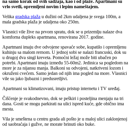
na samo korak od svih sadžaja, kao i od plaže. Apartmani su
vrlo svetli, opremljeni novim i lepim nameštajem.
Velika
gradska plaža
u dužini od 2km udaljena je svega 100m, a
mala gradska plaža je udaljena oko 250m.
Vlasnici vile žive na prvom spratu, dok se u prizemlju nalaze dva
komforna dupleks apartmana, renovirana 2017. godine.
Apartmani imaju dve odvojene spavaće sobe, kupatilo i opremljenu
kuhinju sa malom rernom. U jednoj sobi se nalazi francuski, dok su
u drugoj dva singl kreveta. Pomoćni ležaj može biti ubačen po
potrebi. Apartmani imaju između 55-60m2. Jedinica sa pogledom na
more je za nijansu manja. Balkoni su odvojeni, natkriveni lozom i
okruženi cvećem. Samo jedan od njih ima pogled na more. Vlasnici
vile su jako ljubazni i predusretljivi.
Apartmani su klimatizovani, imaju pristup internetu i TV uređaj.
Čišćenje je svakodnevno, dok se peškiri i posteljina menjaju na tri
dana. Gosti se mogu parkirati na ulici ispred kuće, gde obično ima
mesta.
Vila je smeštena u centru grada ali pošto je u maloj ulici zaklonjenoj
od saobraćaja i gužve, ne morate brinuti oko buke.