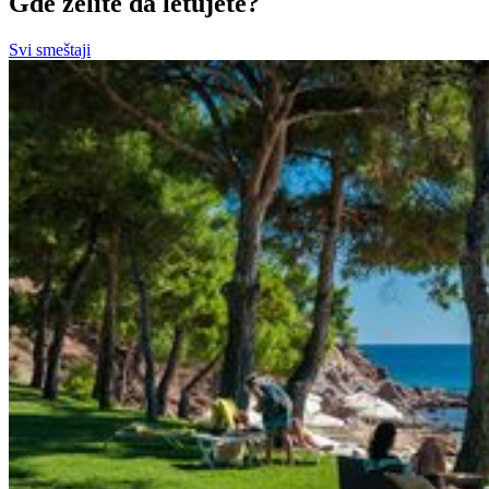
Gde želite da letujete?
Svi smeštaji