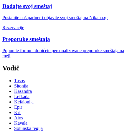
Dodajte svoj smeštaj
Postanite naš partner i objavite svoj smeštaj na Nikana.gr
Rezervacije
Preporuke smeštaja
Popunite formu i dobićete personalizovane preporuke smeštaja na
mejl.
Vodič
Tasos
Sitonija
Kasandra
Lefkada
Kefalonija
Epir
Krf
Atos
Kavala
Solunska regija