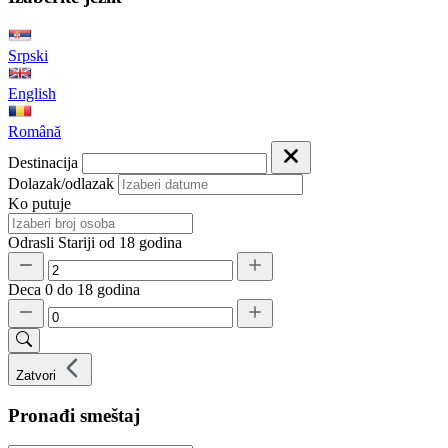
Srpski
English
Română
Destinacija
Dolazak/odlazak
Ko putuje
Odrasli
Stariji od 18 godina
Deca
0 do 18 godina
Zatvori
Pronađi smeštaj