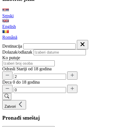
Srpski
English
Română
Destinacija
Dolazak/odlazak
Ko putuje
Odrasli
Stariji od 18 godina
Deca
0 do 18 godina
Zatvori
Pronađi smeštaj