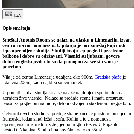
1/48
Opis smeštaja
Smeštaj Antonis Rooms se nalazi na ulasku u Limenariju, izvan
centra i na mirnom mestu. U pitanju je nov smeštaj koji nudi
lepo opremljene studije. Studiji imaju lep pogled i prostrane
balkone i dobro su održavani. Vlasnici su ljubazni, govore
dobro engleski jezik i tu su da pomognu za sve što vam je
potrebno.
Vila je od centra Limenarije udaljena oko 900m.
Gradska plaža
je
udaljena 200m, kao i najbliži supermarket.
U ponudi su dva studija koja se nalaze na donjem spratu, dok na
gornjem žive vlasnici. Nalaze sa prednje strane i imaju prostranu
terasu sa pogledom na more, delom odvojenu staklenom pregradom.
Četvorokrevetni studio sa prednje strane kuće je prostran i ima jedan
francuski, jedan singl ležaj i sofu. Kuhinja je u potpunosti
opremljena i ima mali frižider, jednu ringlu i toster. U kupatilu
postoji tuš kabina. Studio ima površinu od oko 35m2.