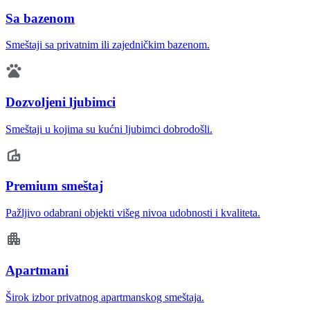
Sa bazenom
Smeštaji sa privatnim ili zajedničkim bazenom.
Dozvoljeni ljubimci
Smeštaji u kojima su kućni ljubimci dobrodošli.
Premium smeštaj
Pažljivo odabrani objekti višeg nivoa udobnosti i kvaliteta.
Apartmani
Širok izbor privatnog apartmanskog smeštaja.