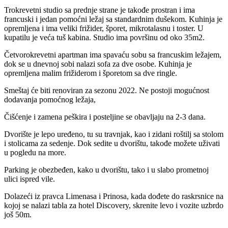
Trokrevetni studio sa prednje strane je takođe prostran i ima
francuski i jedan pomoćni ležaj sa standardnim dušekom. Kuhinja je
opremljena i ima veliki frižider, šporet, mikrotalasnu i toster. U
kupatilu je veća tuš kabina. Studio ima površinu od oko 35m2.
Četvorokrevetni apartman ima spavaću sobu sa francuskim ležajem,
dok se u dnevnoj sobi nalazi sofa za dve osobe. Kuhinja je
opremljena malim frižiderom i šporetom sa dve ringle.
Smeštaj će biti renoviran za sezonu 2022. Ne postoji mogućnost
dodavanja pomoćnog ležaja,
Čišćenje i zamena peškira i posteljine se obavljaju na 2-3 dana.
Dvorište je lepo uređeno, tu su travnjak, kao i zidani roštilj sa stolom
i stolicama za sedenje. Dok sedite u dvorištu, takođe možete uživati
u pogledu na more.
Parking je obezbeđen, kako u dvorištu, tako i u slabo prometnoj
ulici ispred vile.
Dolazeći iz pravca Limenasa i Prinosa, kada dođete do raskrsnice na
kojoj se nalazi tabla za hotel Discovery, skrenite levo i vozite uzbrdo
još 50m.