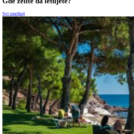
Gde želite da letujete?
Svi smeštaji