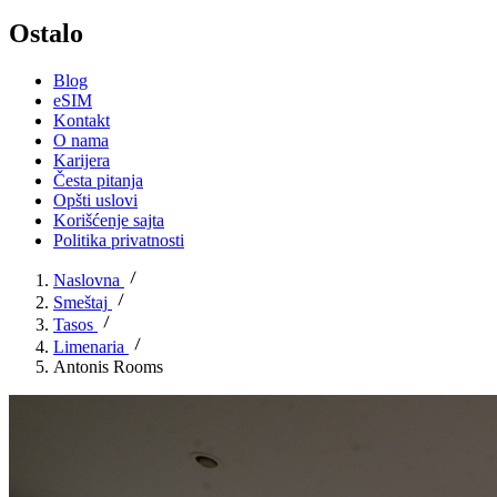
Ostalo
Blog
eSIM
Kontakt
O nama
Karijera
Česta pitanja
Opšti uslovi
Korišćenje sajta
Politika privatnosti
Naslovna
Smeštaj
Tasos
Limenaria
Antonis Rooms