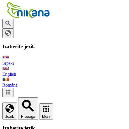
Izaberite jezik
Srpski
English
Română
Jezik
Pretraga
Meni
Izaberite jezik