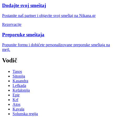
Dodajte svoj smeštaj
Postanite naš partner i objavite svoj smeštaj na Nikana.gr
Rezervacije
Preporuke smeštaja
Popunite formu i dobićete personalizovane preporuke smeštaja na
mejl.
Vodič
Tasos
Sitonija
Kasandra
Lefkada
Kefalonija
Epir
Krf
Atos
Kavala
Solunska regija