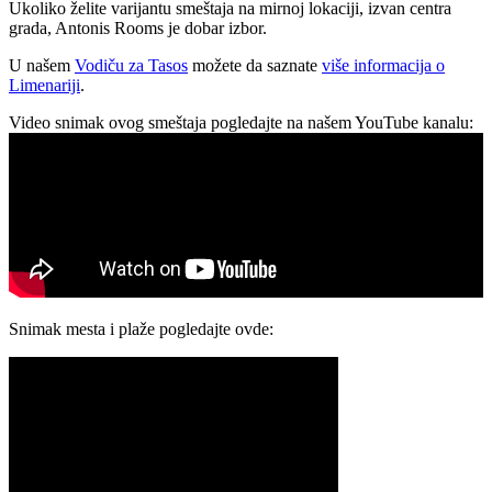
Ukoliko želite varijantu smeštaja na mirnoj lokaciji, izvan centra
grada, Antonis Rooms je dobar izbor.
U našem
Vodiču za Tasos
možete da saznate
više informacija o
Limenariji
.
Video snimak ovog smeštaja pogledajte na našem YouTube kanalu:
Snimak mesta i plaže pogledajte ovde: