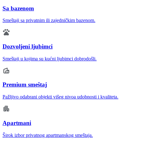
Sa bazenom
Smeštaji sa privatnim ili zajedničkim bazenom.
Dozvoljeni ljubimci
Smeštaji u kojima su kućni ljubimci dobrodošli.
Premium smeštaj
Pažljivo odabrani objekti višeg nivoa udobnosti i kvaliteta.
Apartmani
Širok izbor privatnog apartmanskog smeštaja.