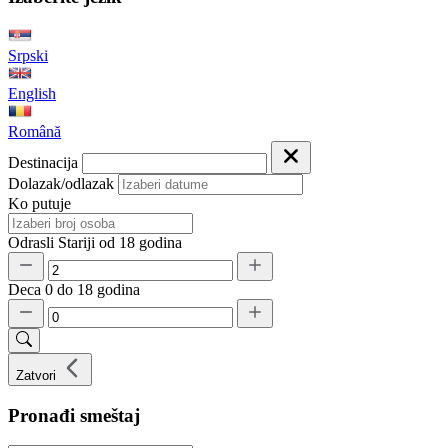
Srpski
English
Română
Destinacija
Dolazak/odlazak
Ko putuje
Odrasli
Stariji od 18 godina
Deca
0 do 18 godina
Zatvori
Pronađi smeštaj