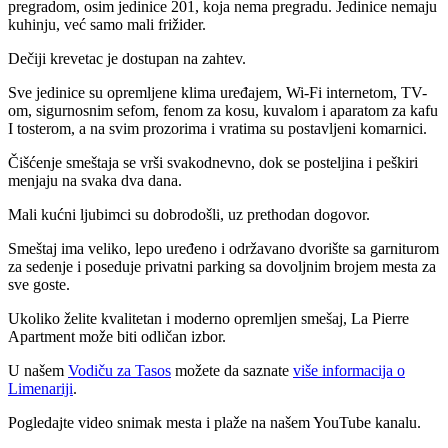
pregradom, osim jedinice 201, koja nema pregradu. Jedinice nemaju
kuhinju, već samo mali frižider.
Dečiji krevetac je dostupan na zahtev.
Sve jedinice su opremljene klima uređajem, Wi-Fi internetom, TV-
om, sigurnosnim sefom, fenom za kosu, kuvalom i aparatom za kafu
I tosterom, a na svim prozorima i vratima su postavljeni komarnici.
Čišćenje smeštaja se vrši svakodnevno, dok se posteljina i peškiri
menjaju na svaka dva dana.
Mali kućni ljubimci su dobrodošli, uz prethodan dogovor.
Smeštaj ima veliko, lepo uređeno i održavano dvorište sa garniturom
za sedenje i poseduje privatni parking sa dovoljnim brojem mesta za
sve goste.
Ukoliko želite kvalitetan i moderno opremljen smešaj, La Pierre
Apartment može biti odličan izbor.
U našem
Vodiču za Tasos
možete da saznate
više informacija o
Limenariji
.
Pogledajte video snimak mesta i plaže na našem YouTube kanalu.