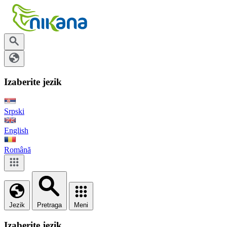
Izaberite jezik
Srpski
English
Română
Jezik
Pretraga
Meni
Izaberite jezik