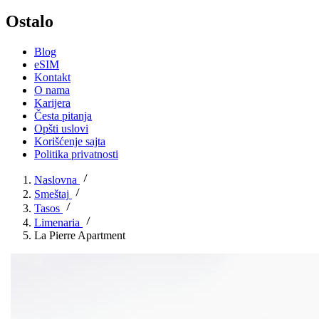
Ostalo
Blog
eSIM
Kontakt
O nama
Karijera
Česta pitanja
Opšti uslovi
Korišćenje sajta
Politika privatnosti
Naslovna
Smeštaj
Tasos
Limenaria
La Pierre Apartment