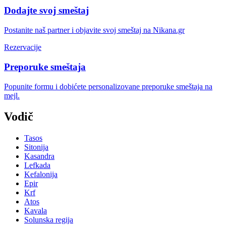
Dodajte svoj smeštaj
Postanite naš partner i objavite svoj smeštaj na Nikana.gr
Rezervacije
Preporuke smeštaja
Popunite formu i dobićete personalizovane preporuke smeštaja na
mejl.
Vodič
Tasos
Sitonija
Kasandra
Lefkada
Kefalonija
Epir
Krf
Atos
Kavala
Solunska regija