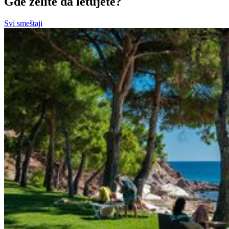
Gde želite da letujete?
Svi smeštaji