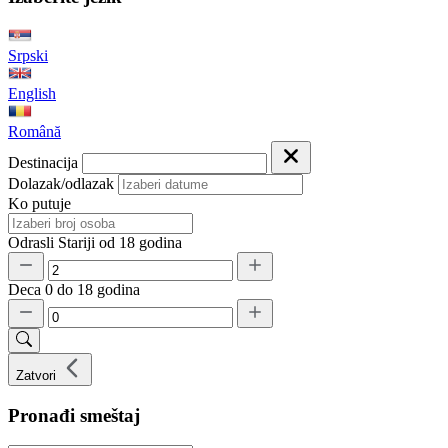
Srpski
English
Română
Destinacija
Dolazak/odlazak
Ko putuje
Odrasli
Stariji od 18 godina
Deca
0 do 18 godina
Zatvori
Pronađi smeštaj