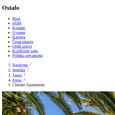
Ostalo
Blog
eSIM
Kontakt
O nama
Karijera
Česta pitanja
Opšti uslovi
Korišćenje sajta
Politika privatnosti
Naslovna
Smeštaj
Tasos
Potos
Christin Apartments