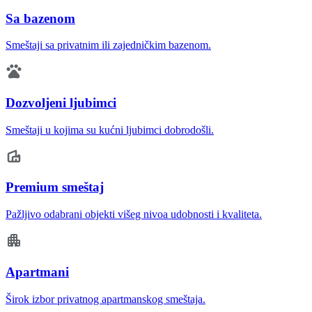
Sa bazenom
Smeštaji sa privatnim ili zajedničkim bazenom.
Dozvoljeni ljubimci
Smeštaji u kojima su kućni ljubimci dobrodošli.
Premium smeštaj
Pažljivo odabrani objekti višeg nivoa udobnosti i kvaliteta.
Apartmani
Širok izbor privatnog apartmanskog smeštaja.