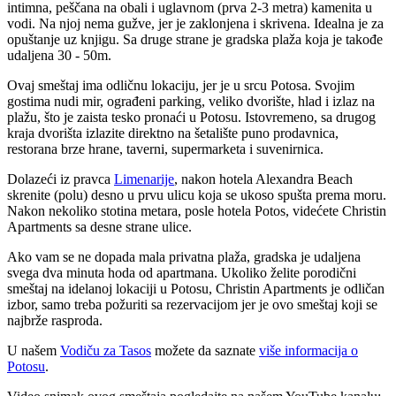
intimna, peščana na obali i uglavnom (prva 2-3 metra) kamenita u
vodi. Na njoj nema gužve, jer je zaklonjena i skrivena. Idealna je za
opuštanje uz knjigu. Sa druge strane je gradska plaža koja je takođe
udaljena 30 - 50m.
Ovaj smeštaj ima odličnu lokaciju, jer je u srcu Potosa. Svojim
gostima nudi mir, ograđeni parking, veliko dvorište, hlad i izlaz na
plažu, što je zaista tesko pronaći u Potosu. Istovremeno, sa drugog
kraja dvorišta izlazite direktno na šetalište puno prodavnica,
restorana brze hrane, taverni, supermarketa i suvenirnica.
Dolazeći iz pravca
Limenarije
, nakon hotela Alexandra Beach
skrenite (polu) desno u prvu ulicu koja se ukoso spušta prema moru.
Nakon nekoliko stotina metara, posle hotela Potos, videćete Christin
Apartments sa desne strane ulice.
Ako vam se ne dopada mala privatna plaža, gradska je udaljena
svega dva minuta hoda od apartmana. Ukoliko želite porodični
smeštaj na idelanoj lokaciji u Potosu, Christin Apartments je odličan
izbor, samo treba požuriti sa rezervacijom jer je ovo smeštaj koji se
najbrže rasproda.
U našem
Vodiču za Tasos
možete da saznate
više informacija o
Potosu
.