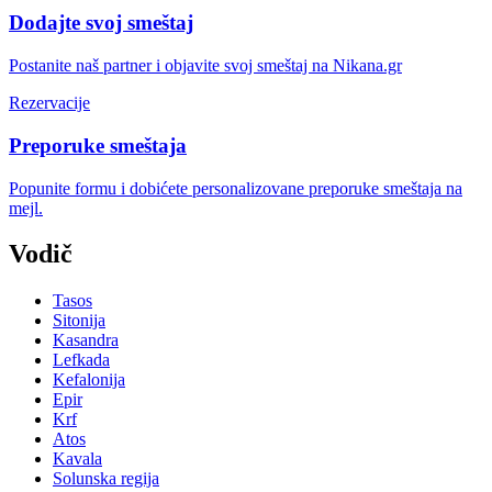
Dodajte svoj smeštaj
Postanite naš partner i objavite svoj smeštaj na Nikana.gr
Rezervacije
Preporuke smeštaja
Popunite formu i dobićete personalizovane preporuke smeštaja na
mejl.
Vodič
Tasos
Sitonija
Kasandra
Lefkada
Kefalonija
Epir
Krf
Atos
Kavala
Solunska regija