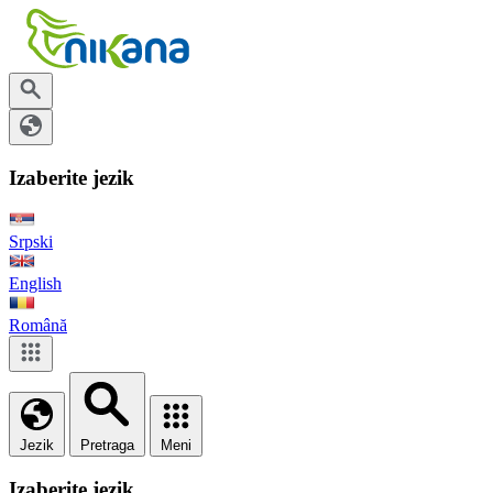
Izaberite jezik
Srpski
English
Română
Jezik
Pretraga
Meni
Izaberite jezik