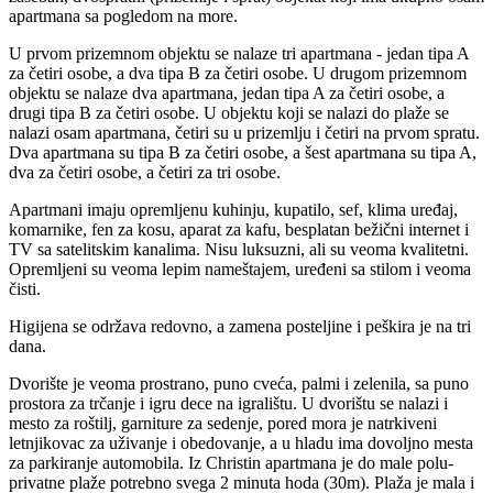
apartmana sa pogledom na more.
U prvom prizemnom objektu se nalaze tri apartmana - jedan tipa A
za četiri osobe, a dva tipa B za četiri osobe. U drugom prizemnom
objektu se nalaze dva apartmana, jedan tipa A za četiri osobe, a
drugi tipa B za četiri osobe. U objektu koji se nalazi do plaže se
nalazi osam apartmana, četiri su u prizemlju i četiri na prvom spratu.
Dva apartmana su tipa B za četiri osobe, a šest apartmana su tipa A,
dva za četiri osobe, a četiri za tri osobe.
Apartmani imaju opremljenu kuhinju, kupatilo, sef, klima uređaj,
komarnike, fen za kosu, aparat za kafu, besplatan bežični internet i
TV sa satelitskim kanalima. Nisu luksuzni, ali su veoma kvalitetni.
Opremljeni su veoma lepim nameštajem, uređeni sa stilom i veoma
čisti.
Higijena se održava redovno, a zamena posteljine i peškira je na tri
dana.
Dvorište je veoma prostrano, puno cveća, palmi i zelenila, sa puno
prostora za trčanje i igru dece na igralištu. U dvorištu se nalazi i
mesto za roštilj, garniture za sedenje, pored mora je natrkiveni
letnjikovac za uživanje i obedovanje, a u hladu ima dovoljno mesta
za parkiranje automobila. Iz Christin apartmana je do male polu-
privatne plaže potrebno svega 2 minuta hoda (30m). Plaža je mala i