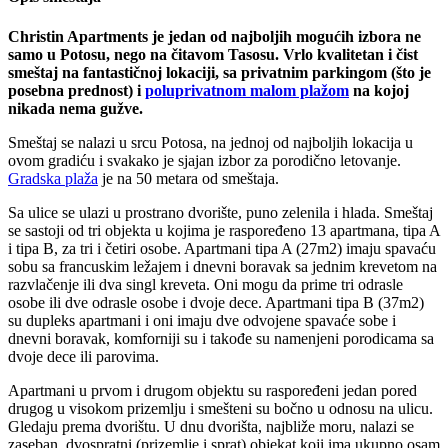
Christin Apartments je jedan od najboljih mogućih izbora ne
samo u Potosu, nego na čitavom Tasosu. Vrlo kvalitetan i čist
smeštaj na fantastičnoj lokaciji, sa privatnim parkingom (što je
posebna prednost) i
poluprivatnom malom plažom
na kojoj
nikada nema gužve.
Smeštaj se nalazi u srcu Potosa, na jednoj od najboljih lokacija u
ovom gradiću i svakako je sjajan izbor za porodično letovanje.
Gradska plaža
je na 50 metara od smeštaja.
Sa ulice se ulazi u prostrano dvorište, puno zelenila i hlada. Smeštaj
se sastoji od tri objekta u kojima je raspoređeno 13 apartmana, tipa A
i tipa B, za tri i četiri osobe. Apartmani tipa A (27m2) imaju spavaću
sobu sa francuskim ležajem i dnevni boravak sa jednim krevetom na
razvlačenje ili dva singl kreveta. Oni mogu da prime tri odrasle
osobe ili dve odrasle osobe i dvoje dece. Apartmani tipa B (37m2)
su dupleks apartmani i oni imaju dve odvojene spavaće sobe i
dnevni boravak, komforniji su i takođe su namenjeni porodicama sa
dvoje dece ili parovima.
Apartmani u prvom i drugom objektu su raspoređeni jedan pored
drugog u visokom prizemlju i smešteni su bočno u odnosu na ulicu.
Gledaju prema dvorištu. U dnu dvorišta, najbliže moru, nalazi se
zaseban, dvospratni (prizemlje i sprat) objekat koji ima ukupno osam