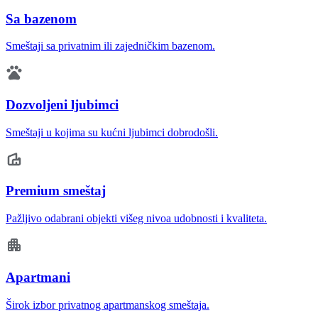
Sa bazenom
Smeštaji sa privatnim ili zajedničkim bazenom.
Dozvoljeni ljubimci
Smeštaji u kojima su kućni ljubimci dobrodošli.
Premium smeštaj
Pažljivo odabrani objekti višeg nivoa udobnosti i kvaliteta.
Apartmani
Širok izbor privatnog apartmanskog smeštaja.