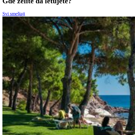
Gde želite da letujete?
Svi smeštaji