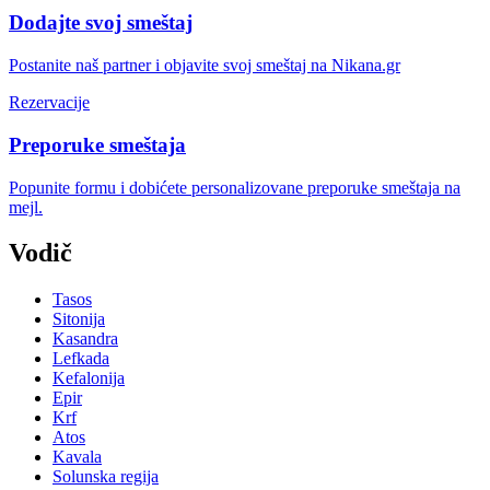
Dodajte svoj smeštaj
Postanite naš partner i objavite svoj smeštaj na Nikana.gr
Rezervacije
Preporuke smeštaja
Popunite formu i dobićete personalizovane preporuke smeštaja na
mejl.
Vodič
Tasos
Sitonija
Kasandra
Lefkada
Kefalonija
Epir
Krf
Atos
Kavala
Solunska regija