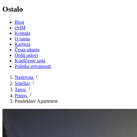
Ostalo
Blog
eSIM
Kontakt
O nama
Karijera
Česta pitanja
Opšti uslovi
Korišćenje sajta
Politika privatnosti
Naslovna
Smeštaj
Tasos
Prinos
Pandeklare Apartment