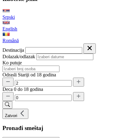
Srpski
English
Română
Destinacija
Dolazak/odlazak
Ko putuje
Odrasli
Stariji od 18 godina
Deca
0 do 18 godina
Zatvori
Pronađi smeštaj