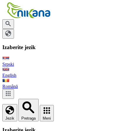
Izaberite jezik
Srpski
English
Română
Jezik
Pretraga
Meni
Izaberite jezik