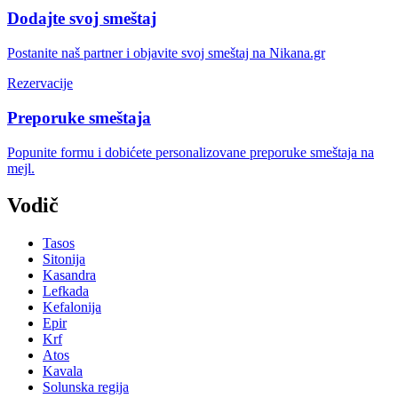
Dodajte svoj smeštaj
Postanite naš partner i objavite svoj smeštaj na Nikana.gr
Rezervacije
Preporuke smeštaja
Popunite formu i dobićete personalizovane preporuke smeštaja na
mejl.
Vodič
Tasos
Sitonija
Kasandra
Lefkada
Kefalonija
Epir
Krf
Atos
Kavala
Solunska regija