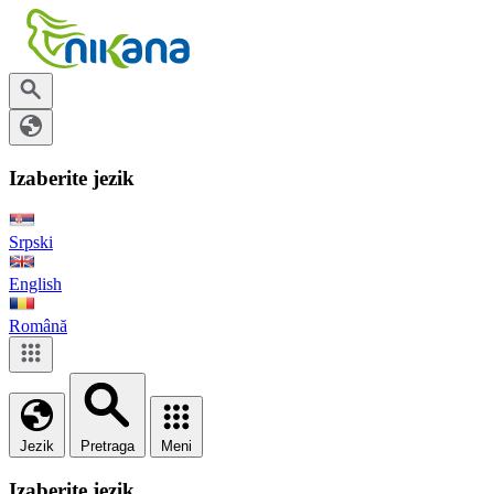
Izaberite jezik
Srpski
English
Română
Jezik
Pretraga
Meni
Izaberite jezik