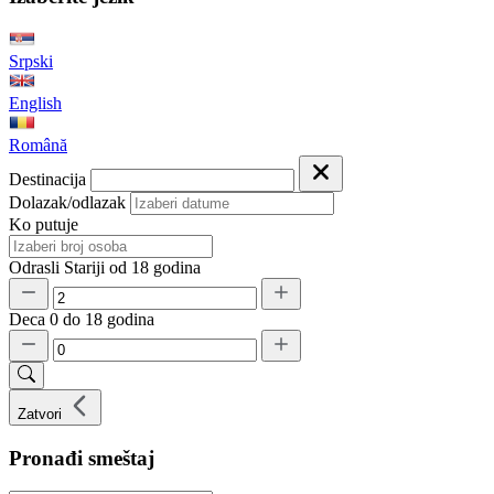
Srpski
English
Română
Destinacija
Dolazak/odlazak
Ko putuje
Odrasli
Stariji od 18 godina
Deca
0 do 18 godina
Zatvori
Pronađi smeštaj