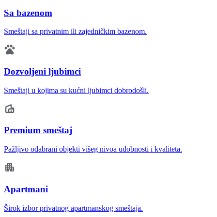
Sa bazenom
Smeštaji sa privatnim ili zajedničkim bazenom.
Dozvoljeni ljubimci
Smeštaji u kojima su kućni ljubimci dobrodošli.
Premium smeštaj
Pažljivo odabrani objekti višeg nivoa udobnosti i kvaliteta.
Apartmani
Širok izbor privatnog apartmanskog smeštaja.