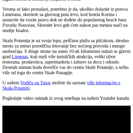
Veoma se lako pronalazi, potrebno je da, ukoliko dolazite iz pravca
Limenasa, skrenete sa glavnog puta levo, kod hotela Korina i
nastavite da vozite pravo dok ne dođete do popularnog beach bara
Paralia Nouveau
. Skrenite levo gde ćete nakon par metara naići na
studije Issalos.
Skala Potamija je uz svoju lepu, peščanu plažu sa plićakom, idealno
mesto za mirno porodična letovanje bez noćnog provoda i mnogo
saobraćaja. S druge strane na samo 10-ak kilometara nalazi se glavni
grad
Limenas
, koji nudi više turističkih atrakcija, veliki izbor
restorana, prodavnica, supermarketa i zabave za decu i odrasle.
Desetak minuta hoda dovešće vas do centra Skale Potamije, a nešto
više od toga do centra Skale Panagije.
U našem
Vodiču za Tasos
možete da saznate
više informacija o
Skala Potamiji
.
Pogledajte video snimak iz ovog smeštaja na našem Youtube kanalu