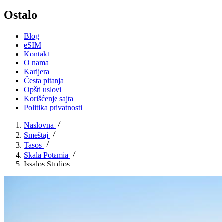
Ostalo
Blog
eSIM
Kontakt
O nama
Karijera
Česta pitanja
Opšti uslovi
Korišćenje sajta
Politika privatnosti
Naslovna
Smeštaj
Tasos
Skala Potamia
Issalos Studios