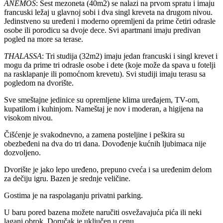
ANEMOS
: Šest mezoneta (40m2) se nalazi na prvom spratu i imaju
francuski ležaj u glavnoj sobi i dva singl kreveta na drugom nivou.
Jedinstveno su uređeni i moderno opremljeni da prime četiri odrasle
osobe ili porodicu sa dvoje dece. Svi apartmani imaju predivan
pogled na more sa terase.
THALASSA
: Tri studija (32m2) imaju jedan francuski i singl krevet i
mogu da prime tri odrasle osobe i dete (koje može da spava u fotelji
na rasklapanje ili pomoćnom krevetu). Svi studiji imaju terasu sa
pogledom na dvorište.
Sve smeštajne jedinice su opremljene klima uređajem, TV-om,
kupatilom i kuhinjom. Nameštaj je nov i moderan, a higijena na
visokom nivou.
Čišćenje je svakodnevno, a zamena posteljine i peškira su
obezbeđeni na dva do tri dana. Dovođenje kućnih ljubimaca nije
dozvoljeno.
Dvorište je jako lepo uređeno, prepuno cveća i sa uređenim delom
za dečiju igru. Bazen je srednje veličine.
Gostima je na raspolaganju privatni parking.
U baru pored bazena možete naručiti osvežavajuća pića ili neki
lagani obrok. Doručak je uključen u cenu.