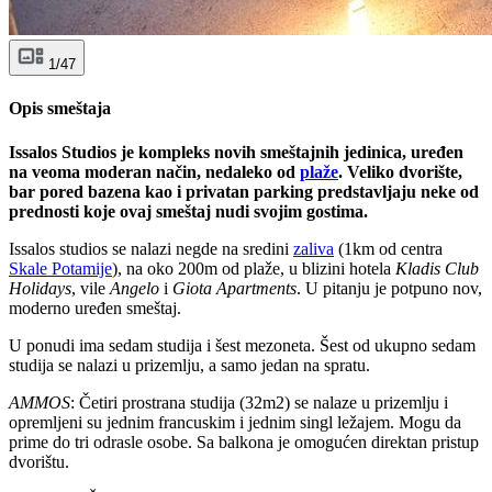
1/47
Opis smeštaja
Issalos Studios je kompleks novih smeštajnih jedinica, uređen
na veoma moderan način, nedaleko od
plaže
. Veliko dvorište,
bar pored bazena kao i privatan parking predstavljaju neke od
prednosti koje ovaj smeštaj nudi svojim gostima.
Issalos studios se nalazi negde na sredini
zaliva
(1km od centra
Skale Potamije
), na oko 200m od plaže, u blizini hotela
Kladis Club
Holidays
, vile
Angelo
i
Giota Apartments
. U pitanju je potpuno nov,
moderno uređen smeštaj.
U ponudi ima sedam studija i šest mezoneta. Šest od ukupno sedam
studija se nalazi u prizemlju, a samo jedan na spratu.
AMMOS
: Četiri prostrana studija (32m2) se nalaze u prizemlju i
opremljeni su jednim francuskim i jednim singl ležajem. Mogu da
prime do tri odrasle osobe. Sa balkona je omogućen direktan pristup
dvorištu.