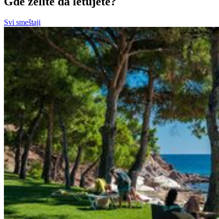
Gde želite da letujete?
Svi smeštaji