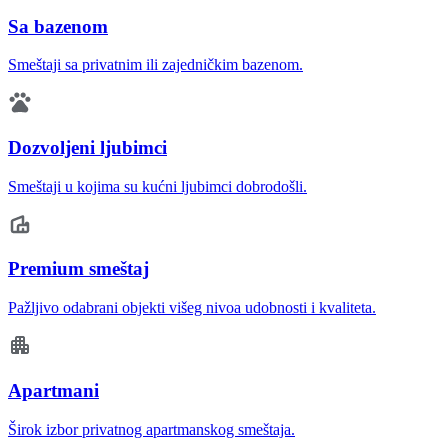
Sa bazenom
Smeštaji sa privatnim ili zajedničkim bazenom.
Dozvoljeni ljubimci
Smeštaji u kojima su kućni ljubimci dobrodošli.
Premium smeštaj
Pažljivo odabrani objekti višeg nivoa udobnosti i kvaliteta.
Apartmani
Širok izbor privatnog apartmanskog smeštaja.