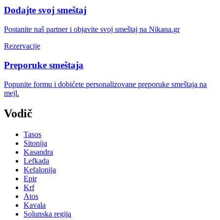
Dodajte svoj smeštaj
Postanite naš partner i objavite svoj smeštaj na Nikana.gr
Rezervacije
Preporuke smeštaja
Popunite formu i dobićete personalizovane preporuke smeštaja na
mejl.
Vodič
Tasos
Sitonija
Kasandra
Lefkada
Kefalonija
Epir
Krf
Atos
Kavala
Solunska regija