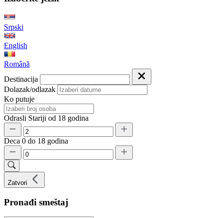
Srpski
English
Română
Destinacija
Dolazak/odlazak
Ko putuje
Odrasli
Stariji od 18 godina
Deca
0 do 18 godina
Zatvori
Pronađi smeštaj