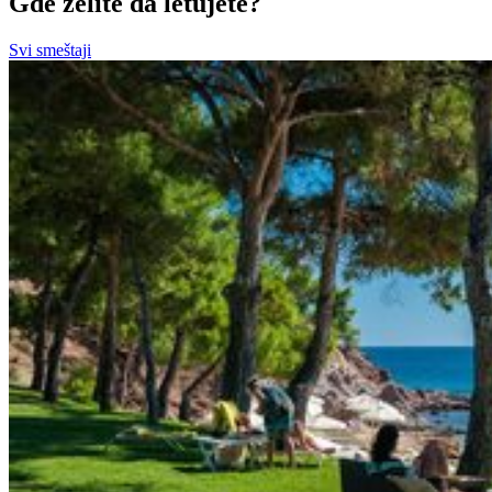
Gde želite da letujete?
Svi smeštaji