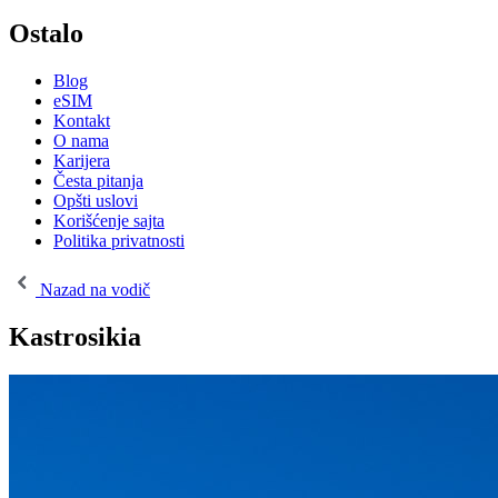
Ostalo
Blog
eSIM
Kontakt
O nama
Karijera
Česta pitanja
Opšti uslovi
Korišćenje sajta
Politika privatnosti
Nazad na vodič
Kastrosikia