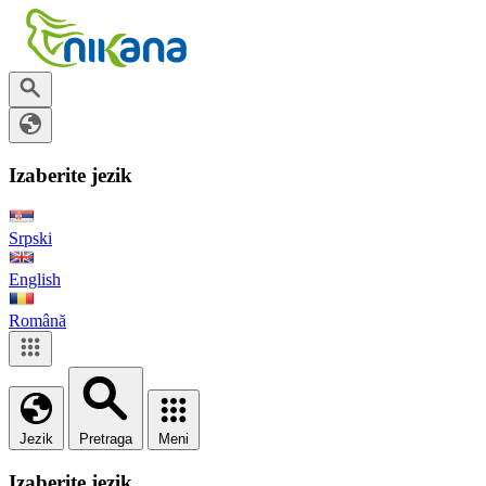
Izaberite jezik
Srpski
English
Română
Jezik
Pretraga
Meni
Izaberite jezik