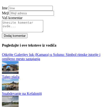
Ime
Mejl
Vaš komentar
Dodaj komentar
Pogledajte i ove tekstove iz vodiča
Otkrijte Galerijev luk (Kamara) u Solunu: Simbol rimske istorije i
omiljeno mesto sastajanja
Talgo plaža
Snabdevanje na Kefaloniji