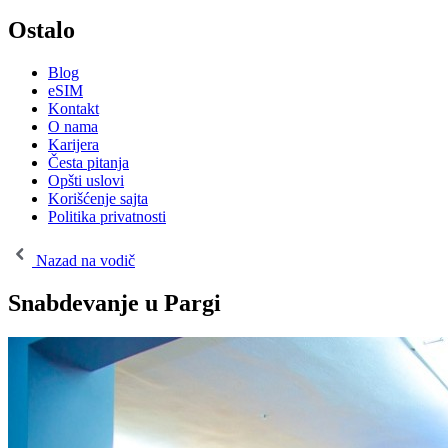
Ostalo
Blog
eSIM
Kontakt
O nama
Karijera
Česta pitanja
Opšti uslovi
Korišćenje sajta
Politika privatnosti
Nazad na vodič
Snabdevanje u Pargi