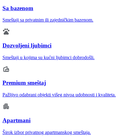
Sa bazenom
Smeštaji sa privatnim ili zajedničkim bazenom.
Dozvoljeni ljubimci
Smeštaji u kojima su kućni ljubimci dobrodošli.
Premium smeštaj
Pažljivo odabrani objekti višeg nivoa udobnosti i kvaliteta.
Apartmani
Širok izbor privatnog apartmanskog smeštaja.