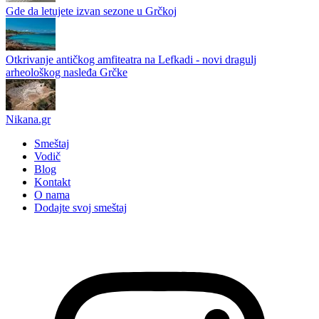
Gde da letujete izvan sezone u Grčkoj
Otkrivanje antičkog amfiteatra na Lefkadi - novi dragulj
arheološkog nasleđa Grčke
Nikana.gr
Smeštaj
Vodič
Blog
Kontakt
O nama
Dodajte svoj smeštaj