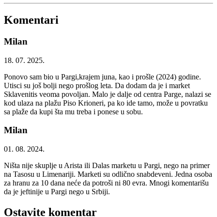
Komentari
Milan
18. 07. 2025.
Ponovo sam bio u Pargi,krajem juna, kao i prošle (2024) godine.
Utisci su još bolji nego prošlog leta. Da dodam da je i market
Sklavenitis veoma povoljan. Malo je dalje od centra Parge, nalazi se
kod ulaza na plažu Piso Krioneri, pa ko ide tamo, može u povratku
sa plaže da kupi šta mu treba i ponese u sobu.
Milan
01. 08. 2024.
Ništa nije skuplje u Arista ili Dalas marketu u Pargi, nego na primer
na Tasosu u Limenariji. Marketi su odlično snabdeveni. Jedna osoba
za hranu za 10 dana neće da potroši ni 80 evra. Mnogi komentarišu
da je jeftinije u Pargi nego u Srbiji.
Ostavite komentar