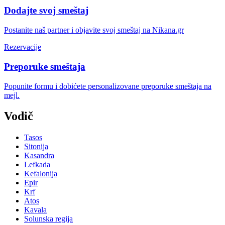
Dodajte svoj smeštaj
Postanite naš partner i objavite svoj smeštaj na Nikana.gr
Rezervacije
Preporuke smeštaja
Popunite formu i dobićete personalizovane preporuke smeštaja na
mejl.
Vodič
Tasos
Sitonija
Kasandra
Lefkada
Kefalonija
Epir
Krf
Atos
Kavala
Solunska regija