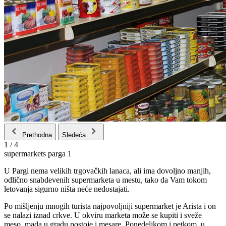
Prethodna
Sledeća
1
/
4
supermarkets parga 1
U Pargi nema velikih trgovačkih lanaca, ali ima dovoljno manjih,
odlično snabdevenih supermarketa u mestu, tako da Vam tokom
letovanja sigurno ništa neće nedostajati.
Po mišljenju mnogih turista najpovoljniji supermarket je Arista i on
se nalazi iznad crkve. U okviru marketa može se kupiti i sveže
meso, mada u gradu postoje i mesare. Ponedeljkom i petkom, u