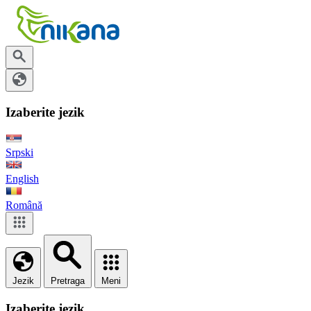
Izaberite jezik
Srpski
English
Română
Jezik
Pretraga
Meni
Izaberite jezik