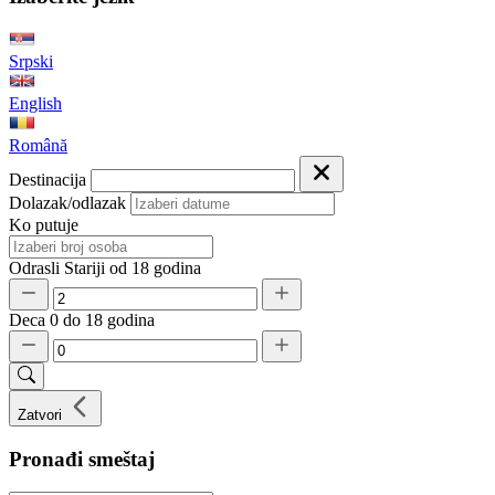
Srpski
English
Română
Destinacija
Dolazak/odlazak
Ko putuje
Odrasli
Stariji od 18 godina
Deca
0 do 18 godina
Zatvori
Pronađi smeštaj