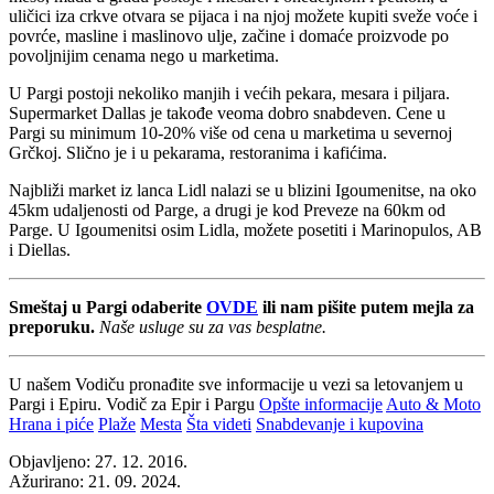
uličici iza crkve otvara se pijaca i na njoj možete kupiti sveže voće i
povrće, masline i maslinovo ulje, začine i domaće proizvode po
povoljnijim cenama nego u marketima.
U Pargi postoji nekoliko manjih i većih pekara, mesara i piljara.
Supermarket Dallas je takođe veoma dobro snabdeven. Cene u
Pargi su minimum 10-20% više od cena u marketima u severnoj
Grčkoj. Slično je i u pekarama, restoranima i kafićima.
Najbliži market iz lanca Lidl nalazi se u blizini Igoumenitse, na oko
45km udaljenosti od Parge, a drugi je kod Preveze na 60km od
Parge. U Igoumenitsi osim Lidla, možete posetiti i Marinopulos, AB
i Diellas.
Smeštaj u Pargi odaberite
OVDE
ili nam pišite putem mejla za
preporuku.
Naše usluge su za vas besplatne.
U našem Vodiču pronađite sve informacije u vezi sa letovanjem u
Pargi i Epiru. Vodič za Epir i Pargu
Opšte informacije
Auto & Moto
Hrana i piće
Plaže
Mesta
Šta videti
Snabdevanje i kupovina
Objavljeno:
27. 12. 2016.
Ažurirano:
21. 09. 2024.