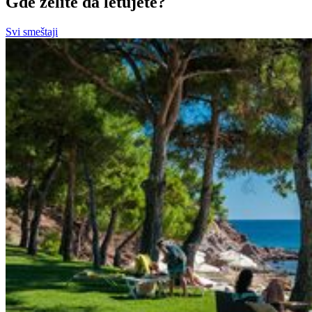
Gde želite da letujete?
Svi smeštaji