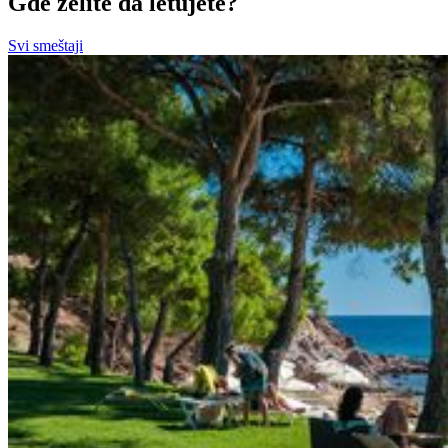
Gde želite da letujete?
Svi smeštaji