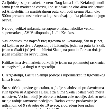
Za ljubitelje supermarketa iz nemačkog lanca Lidl, Kefalonija nudi
samo jedan market na ostrvu, i on se nalazi na oko 4km udaljenosti
od Argostolija, na magistralnom putu koji vodi prema Skali, oko
500m pre same raskrsnice sa koje se odvaja put ka plažama na jugu
ostrva.
Na ovoj velikoj raskrsnici se zapravo nalazi nekoliko velikih
supermarketa, AV Vasilopoulos, Lidl i Kritikos.
Vasilopoulos ima najveći broj trgovina na Kefaloniji, čak ih je pet,
od kojih su po dva u Argostoliju i Liksuriju, jedan na putu ka Skali,
jedan u Skali i još jedan u blizini Skale, na putu ka Porosu dok je
jedan smešten na ostrvu Itaka.
Kritikos ima dva marketa od kojih je jedan na pomenutoj raskrsnici
na magistrali, a drugi u Argostoliju.
U Argostoliju, Lasiju i Samiju postoje i supermarketi iz trgovinskog
lanca Bazaar.
Što se tiče kupovine generalno, najbolje snabdeveni prodavnicama
svih tipova su Argostoli i Lasi, a za njima Skala i ostala veća mesta
na ostrvu. Većina radnji je otvorena tokom cele nedelje, dok su neke
manje radnje zatvorene nedeljom. Radno vreme prodavnica je
uglavnom od 9 sati jutru do 10 uveče, a određeni broj radnji