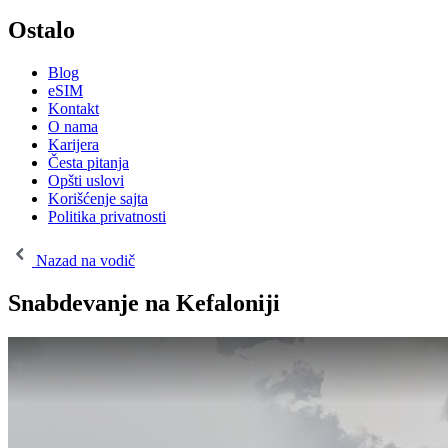
Ostalo
Blog
eSIM
Kontakt
O nama
Karijera
Česta pitanja
Opšti uslovi
Korišćenje sajta
Politika privatnosti
Nazad na vodič
Snabdevanje na Kefaloniji