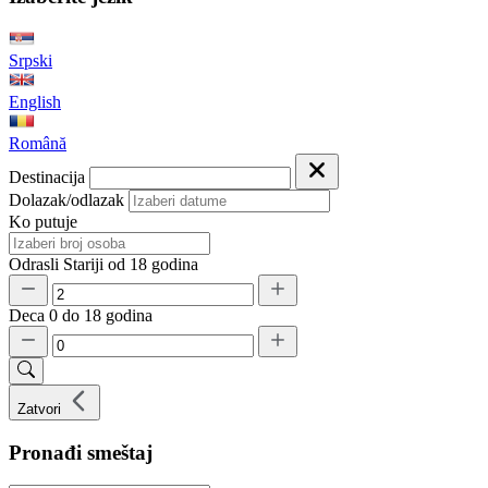
Srpski
English
Română
Destinacija
Dolazak/odlazak
Ko putuje
Odrasli
Stariji od 18 godina
Deca
0 do 18 godina
Zatvori
Pronađi smeštaj