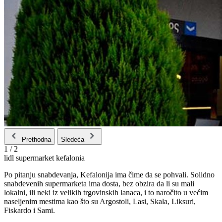
Prethodna
Sledeća
1
/
2
lidl supermarket kefalonia
Po pitanju snabdevanja, Kefalonija ima čime da se pohvali. Solidno
snabdevenih supermarketa ima dosta, bez obzira da li su mali
lokalni, ili neki iz velikih trgovinskih lanaca, i to naročito u većim
naseljenim mestima kao što su Argostoli, Lasi, Skala, Liksuri,
Fiskardo i Sami.