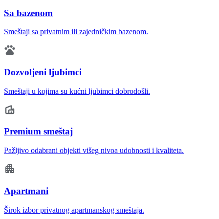
Sa bazenom
Smeštaji sa privatnim ili zajedničkim bazenom.
Dozvoljeni ljubimci
Smeštaji u kojima su kućni ljubimci dobrodošli.
Premium smeštaj
Pažljivo odabrani objekti višeg nivoa udobnosti i kvaliteta.
Apartmani
Širok izbor privatnog apartmanskog smeštaja.