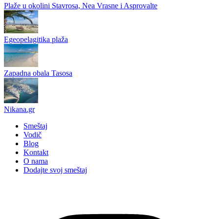
Plaže u okolini Stavrosa, Nea Vrasne i Asprovalte
Egeopelagitika plaža
Zapadna obala Tasosa
Nikana.gr
Smeštaj
Vodič
Blog
Kontakt
O nama
Dodajte svoj smeštaj