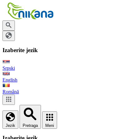
Izaberite jezik
Srpski
English
Română
Jezik
Pretraga
Meni
Izaberite jezik