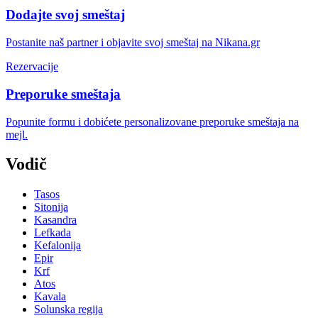
Dodajte svoj smeštaj
Postanite naš partner i objavite svoj smeštaj na Nikana.gr
Rezervacije
Preporuke smeštaja
Popunite formu i dobićete personalizovane preporuke smeštaja na
mejl.
Vodič
Tasos
Sitonija
Kasandra
Lefkada
Kefalonija
Epir
Krf
Atos
Kavala
Solunska regija