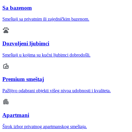
Sa bazenom
Smeštaji sa privatnim ili zajedničkim bazenom.
Dozvoljeni ljubimci
Smeštaji u kojima su kućni ljubimci dobrodošli.
Premium smeštaj
Pažljivo odabrani objekti višeg nivoa udobnosti i kvaliteta.
Apartmani
Širok izbor privatnog apartmanskog smeštaja.