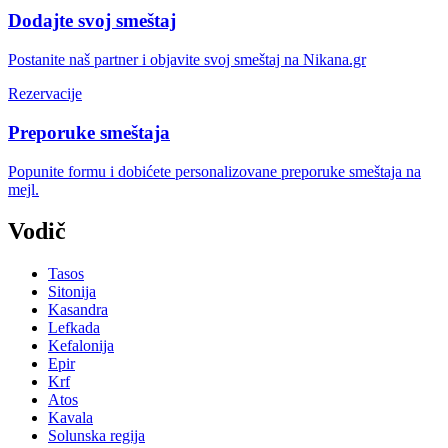
Dodajte svoj smeštaj
Postanite naš partner i objavite svoj smeštaj na Nikana.gr
Rezervacije
Preporuke smeštaja
Popunite formu i dobićete personalizovane preporuke smeštaja na
mejl.
Vodič
Tasos
Sitonija
Kasandra
Lefkada
Kefalonija
Epir
Krf
Atos
Kavala
Solunska regija