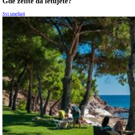
Gde želite da letujete?
Svi smeštaji