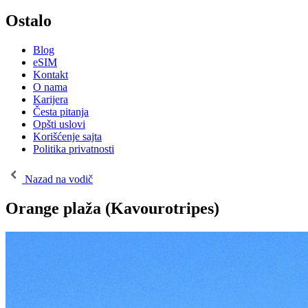
Ostalo
Blog
eSIM
Kontakt
O nama
Karijera
Česta pitanja
Opšti uslovi
Korišćenje sajta
Politika privatnosti
Nazad na vodič
Orange plaža (Kavourotripes)