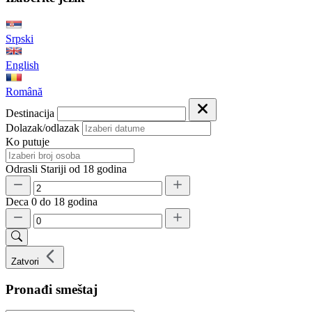
Srpski
English
Română
Destinacija
Dolazak/odlazak
Ko putuje
Odrasli
Stariji od 18 godina
Deca
0 do 18 godina
Zatvori
Pronađi smeštaj