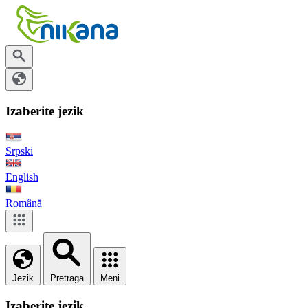
Izaberite jezik
Srpski
English
Română
Jezik
Pretraga
Meni
Izaberite jezik