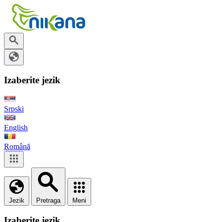
Izaberite jezik
Srpski
English
Română
Jezik
Pretraga
Meni
Izaberite jezik