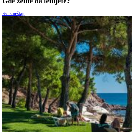
Gde želite da letujete?
Svi smeštaji