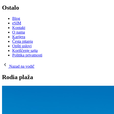
Ostalo
Blog
eSIM
Kontakt
O nama
Karijera
Česta pitanja
Opšti uslovi
Korišćenje sajta
Politika privatnosti
Nazad na vodič
Rodia plaža