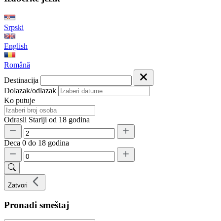
Srpski
English
Română
Destinacija
Dolazak/odlazak
Ko putuje
Odrasli
Stariji od 18 godina
Deca
0 do 18 godina
Zatvori
Pronađi smeštaj