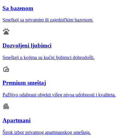
Sa bazenom
Smeštaji sa privatnim ili zajedničkim bazenom.
Dozvoljeni ljubimci
Smeštaji u kojima su kućni ljubimci dobrodošli.
Premium smeštaj
Pažljivo odabrani objekti višeg nivoa udobnosti i kvaliteta.
Apartmani
Širok izbor privatnog apartmanskog smeštaja.