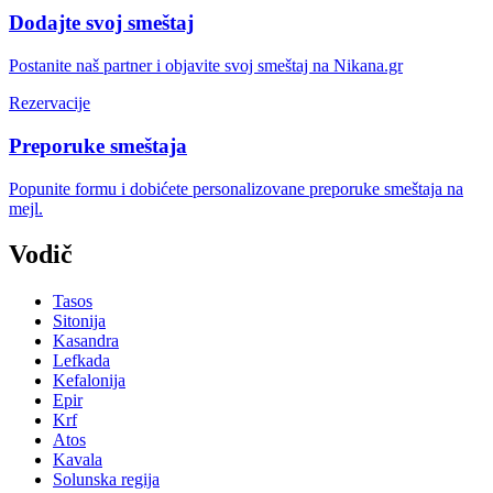
Dodajte svoj smeštaj
Postanite naš partner i objavite svoj smeštaj na Nikana.gr
Rezervacije
Preporuke smeštaja
Popunite formu i dobićete personalizovane preporuke smeštaja na
mejl.
Vodič
Tasos
Sitonija
Kasandra
Lefkada
Kefalonija
Epir
Krf
Atos
Kavala
Solunska regija