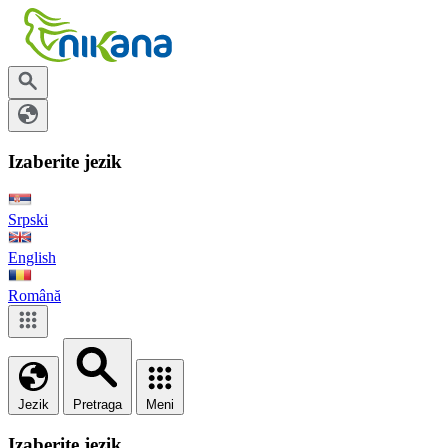
Izaberite jezik
Srpski
English
Română
Jezik
Pretraga
Meni
Izaberite jezik