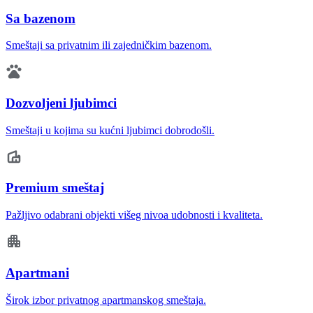
Sa bazenom
Smeštaji sa privatnim ili zajedničkim bazenom.
Dozvoljeni ljubimci
Smeštaji u kojima su kućni ljubimci dobrodošli.
Premium smeštaj
Pažljivo odabrani objekti višeg nivoa udobnosti i kvaliteta.
Apartmani
Širok izbor privatnog apartmanskog smeštaja.