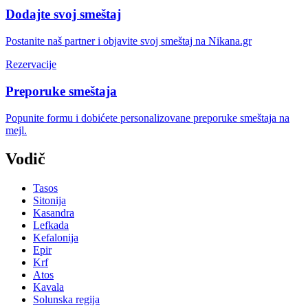
Dodajte svoj smeštaj
Postanite naš partner i objavite svoj smeštaj na Nikana.gr
Rezervacije
Preporuke smeštaja
Popunite formu i dobićete personalizovane preporuke smeštaja na
mejl.
Vodič
Tasos
Sitonija
Kasandra
Lefkada
Kefalonija
Epir
Krf
Atos
Kavala
Solunska regija