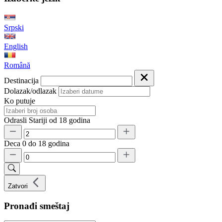
Srpski
English
Română
Destinacija
Dolazak/odlazak
Ko putuje
Odrasli
Stariji od 18 godina
Deca
0 do 18 godina
Zatvori
Pronađi smeštaj