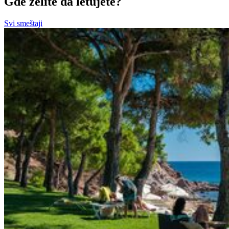
Gde želite da letujete?
Svi smeštaji