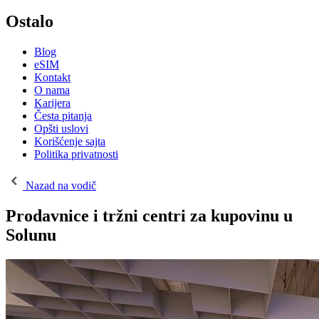
Ostalo
Blog
eSIM
Kontakt
O nama
Karijera
Česta pitanja
Opšti uslovi
Korišćenje sajta
Politika privatnosti
Nazad na vodič
Prodavnice i tržni centri za kupovinu u
Solunu