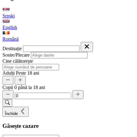
Srpski
English
Română
Destinație
Sosire/Plecare
Cine călătorește
Adulți
Peste 18 ani
Copii
0 până la 18 ani
Închide
Găsește cazare