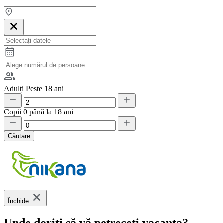
Adulți
Peste 18 ani
Copii
0 până la 18 ani
Căutare
Închide
Unde doriți să vă petreceți vacanța?