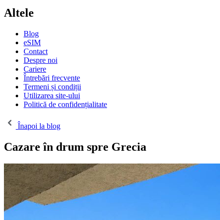
Altele
Blog
eSIM
Contact
Despre noi
Cariere
Întrebări frecvente
Termeni și condiții
Utilizarea site-ului
Politică de confidențialitate
Înapoi la blog
Cazare în drum spre Grecia