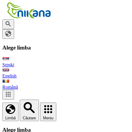
Alege limba
Srpski
English
Română
Limbă
Căutare
Meniu
Alege limba