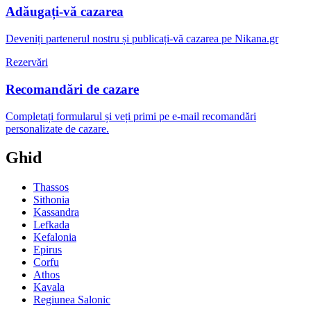
Adăugați-vă cazarea
Deveniți partenerul nostru și publicați-vă cazarea pe Nikana.gr
Rezervări
Recomandări de cazare
Completați formularul și veți primi pe e-mail recomandări
personalizate de cazare.
Ghid
Thassos
Sithonia
Kassandra
Lefkada
Kefalonia
Epirus
Corfu
Athos
Kavala
Regiunea Salonic