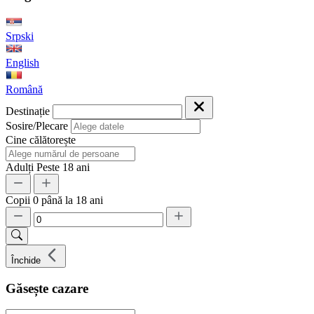
Srpski
English
Română
Destinație
Sosire/Plecare
Cine călătorește
Adulți
Peste 18 ani
Copii
0 până la 18 ani
Închide
Găsește cazare