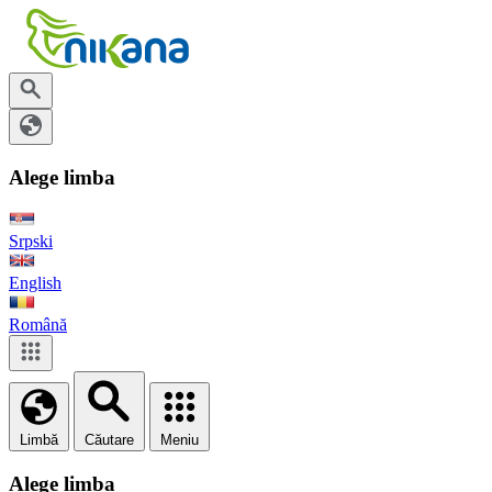
Alege limba
Srpski
English
Română
Limbă
Căutare
Meniu
Alege limba