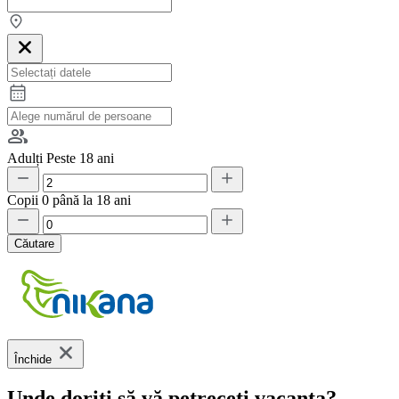
Adulți
Peste 18 ani
Copii
0 până la 18 ani
Căutare
Închide
Unde doriți să vă petreceți vacanța?