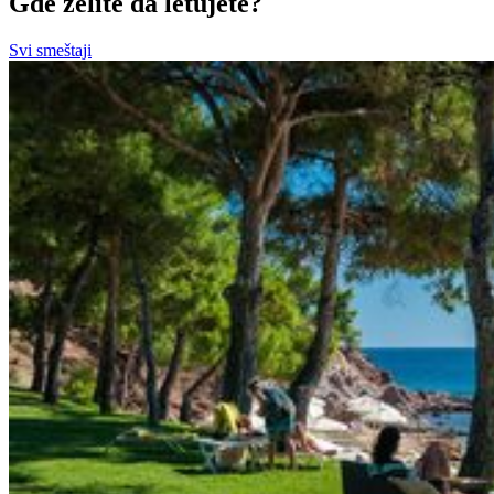
Gde želite da letujete?
Svi smeštaji