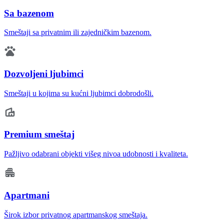
Sa bazenom
Smeštaji sa privatnim ili zajedničkim bazenom.
Dozvoljeni ljubimci
Smeštaji u kojima su kućni ljubimci dobrodošli.
Premium smeštaj
Pažljivo odabrani objekti višeg nivoa udobnosti i kvaliteta.
Apartmani
Širok izbor privatnog apartmanskog smeštaja.