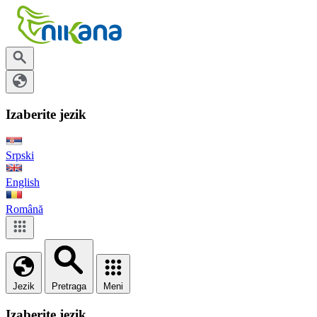
Izaberite jezik
Srpski
English
Română
Jezik
Pretraga
Meni
Izaberite jezik