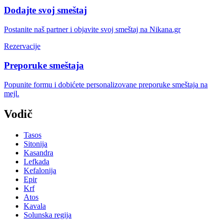
Dodajte svoj smeštaj
Postanite naš partner i objavite svoj smeštaj na Nikana.gr
Rezervacije
Preporuke smeštaja
Popunite formu i dobićete personalizovane preporuke smeštaja na
mejl.
Vodič
Tasos
Sitonija
Kasandra
Lefkada
Kefalonija
Epir
Krf
Atos
Kavala
Solunska regija