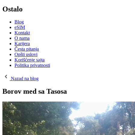
Ostalo
Blog
eSIM
Kontakt
O nama
Karijera
Česta pitanja
Opšti uslovi
Korišćenje sajta
Politika privatnosti
Nazad na blog
Borov med sa Tasosa