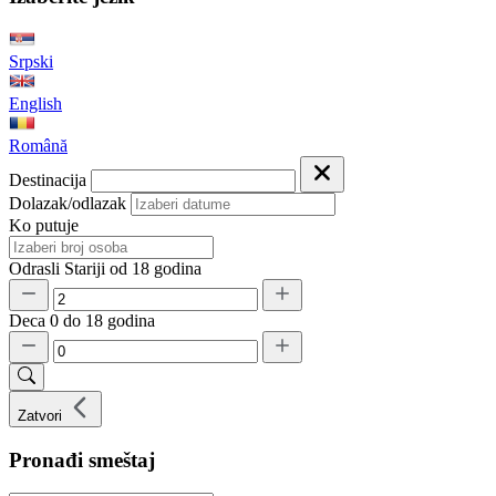
Srpski
English
Română
Destinacija
Dolazak/odlazak
Ko putuje
Odrasli
Stariji od 18 godina
Deca
0 do 18 godina
Zatvori
Pronađi smeštaj