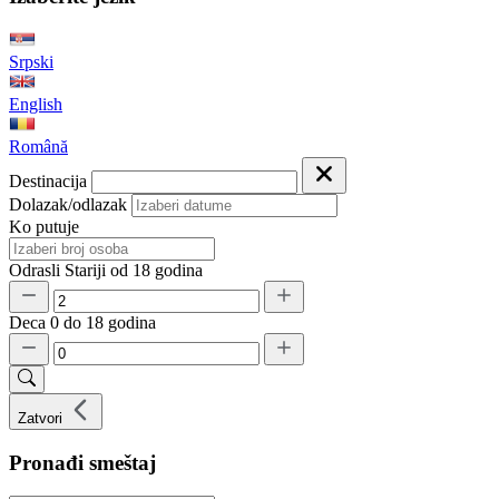
Srpski
English
Română
Destinacija
Dolazak/odlazak
Ko putuje
Odrasli
Stariji od 18 godina
Deca
0 do 18 godina
Zatvori
Pronađi smeštaj