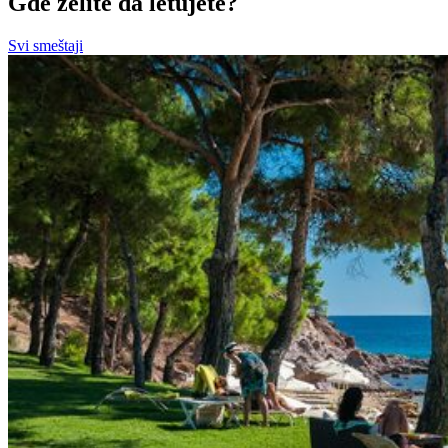
Gde želite da letujete?
Svi smeštaji