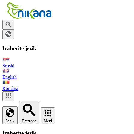
Izaberite jezik
Srpski
English
Română
Jezik
Pretraga
Meni
Izaberite jezik