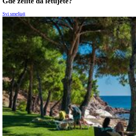
Gde želite da letujete?
Svi smeštaji