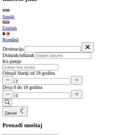
Srpski
English
Română
Destinacija
Dolazak/odlazak
Ko putuje
Odrasli
Stariji od 18 godina
Deca
0 do 18 godina
Zatvori
Pronađi smeštaj