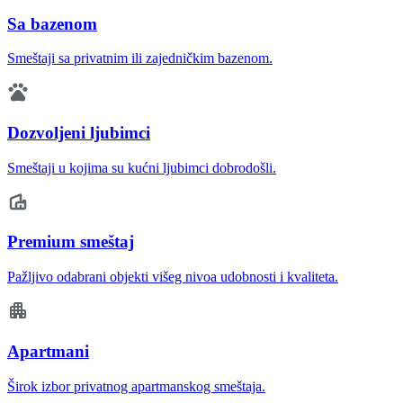
Sa bazenom
Smeštaji sa privatnim ili zajedničkim bazenom.
Dozvoljeni ljubimci
Smeštaji u kojima su kućni ljubimci dobrodošli.
Premium smeštaj
Pažljivo odabrani objekti višeg nivoa udobnosti i kvaliteta.
Apartmani
Širok izbor privatnog apartmanskog smeštaja.