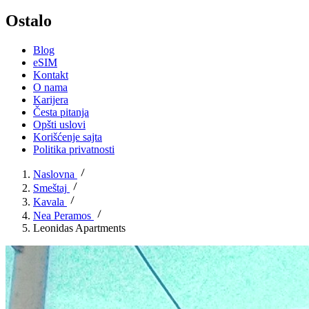
Ostalo
Blog
eSIM
Kontakt
O nama
Karijera
Česta pitanja
Opšti uslovi
Korišćenje sajta
Politika privatnosti
Naslovna
Smeštaj
Kavala
Nea Peramos
Leonidas Apartments