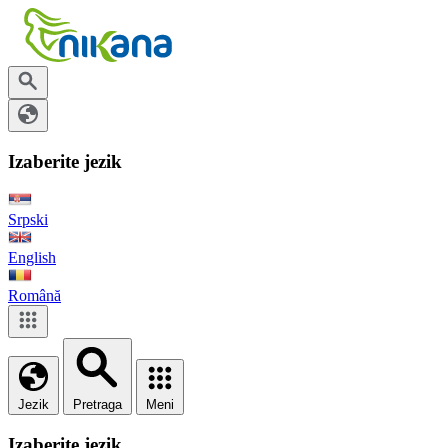
Izaberite jezik
Srpski
English
Română
Jezik
Pretraga
Meni
Izaberite jezik