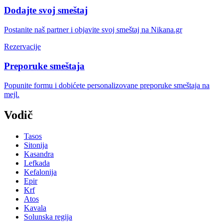
Dodajte svoj smeštaj
Postanite naš partner i objavite svoj smeštaj na Nikana.gr
Rezervacije
Preporuke smeštaja
Popunite formu i dobićete personalizovane preporuke smeštaja na
mejl.
Vodič
Tasos
Sitonija
Kasandra
Lefkada
Kefalonija
Epir
Krf
Atos
Kavala
Solunska regija