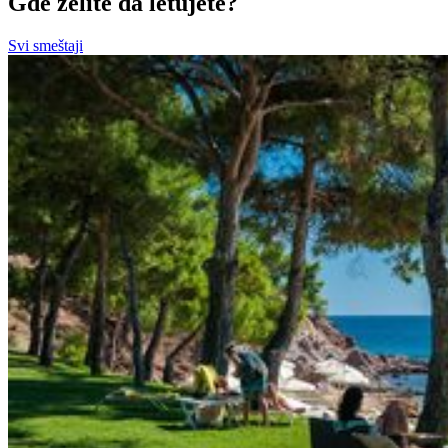
Gde želite da letujete?
Svi smeštaji