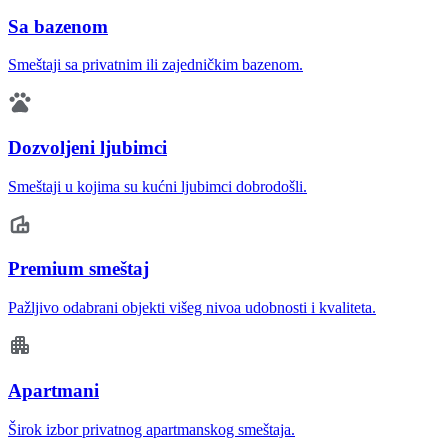
Sa bazenom
Smeštaji sa privatnim ili zajedničkim bazenom.
Dozvoljeni ljubimci
Smeštaji u kojima su kućni ljubimci dobrodošli.
Premium smeštaj
Pažljivo odabrani objekti višeg nivoa udobnosti i kvaliteta.
Apartmani
Širok izbor privatnog apartmanskog smeštaja.