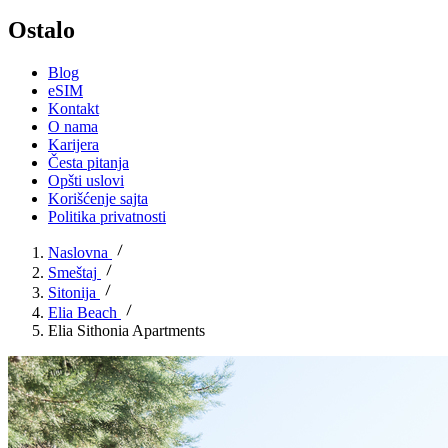
Ostalo
Blog
eSIM
Kontakt
O nama
Karijera
Česta pitanja
Opšti uslovi
Korišćenje sajta
Politika privatnosti
Naslovna
Smeštaj
Sitonija
Elia Beach
Elia Sithonia Apartments