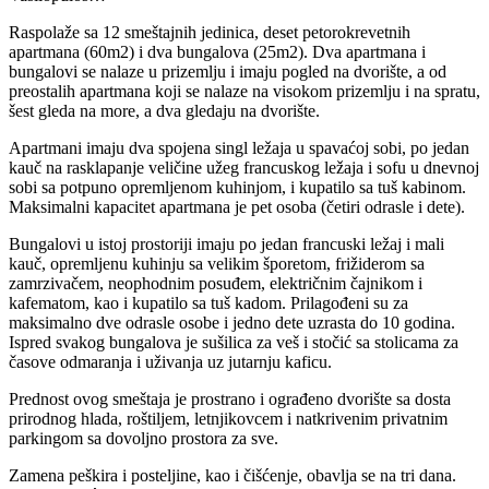
Raspolaže sa 12 smeštajnih jedinica, deset petorokrevetnih
apartmana (60m2) i dva bungalova (25m2). Dva apartmana i
bungalovi se nalaze u prizemlju i imaju pogled na dvorište, a od
preostalih apartmana koji se nalaze na visokom prizemlju i na spratu,
šest gleda na more, a dva gledaju na dvorište.
Apartmani imaju dva spojena singl ležaja u spavaćoj sobi, po jedan
kauč na rasklapanje veličine užeg francuskog ležaja i sofu u dnevnoj
sobi sa potpuno opremljenom kuhinjom, i kupatilo sa tuš kabinom.
Maksimalni kapacitet apartmana je pet osoba (četiri odrasle i dete).
Bungalovi u istoj prostoriji imaju po jedan francuski ležaj i mali
kauč, opremljenu kuhinju sa velikim šporetom, frižiderom sa
zamrzivačem, neophodnim posuđem, električnim čajnikom i
kafematom, kao i kupatilo sa tuš kadom. Prilagođeni su za
maksimalno dve odrasle osobe i jedno dete uzrasta do 10 godina.
Ispred svakog bungalova je sušilica za veš i stočić sa stolicama za
časove odmaranja i uživanja uz jutarnju kaficu.
Prednost ovog smeštaja je prostrano i ograđeno dvorište sa dosta
prirodnog hlada, roštiljem, letnjikovcem i natkrivenim privatnim
parkingom sa dovoljno prostora za sve.
Zamena peškira i posteljine, kao i čišćenje, obavlja se na tri dana.