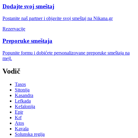
Dodajte svoj smeštaj
Postanite naš partner i objavite svoj smeštaj na Nikana.gr
Rezervacije
Preporuke smeštaja
Popunite formu i dobićete personalizovane preporuke smeštaja na
mejl.
Vodič
Tasos
Sitonija
Kasandra
Lefkada
Kefalonija
Epir
Krf
Atos
Kavala
Solunska regija