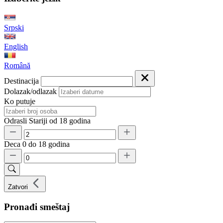
Srpski
English
Română
Destinacija
Dolazak/odlazak
Ko putuje
Odrasli
Stariji od 18 godina
Deca
0 do 18 godina
Zatvori
Pronađi smeštaj