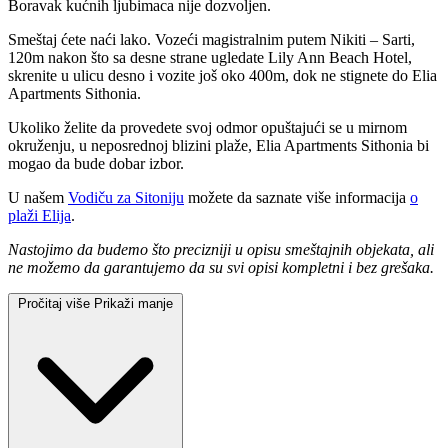
Boravak kućnih ljubimaca nije dozvoljen.
Smeštaj ćete naći lako. Vozeći magistralnim putem Nikiti – Sarti,
120m nakon što sa desne strane ugledate Lily Ann Beach Hotel,
skrenite u ulicu desno i vozite još oko 400m, dok ne stignete do Elia
Apartments Sithonia.
Ukoliko želite da provedete svoj odmor opuštajući se u mirnom
okruženju, u neposrednoj blizini plaže, Elia Apartments Sithonia bi
mogao da bude dobar izbor.
U našem
Vodiču za Sitoniju
možete da saznate više informacija
o
plaži Elija
.
Nastojimo da budemo što precizniji u opisu smeštajnih objekata, ali
ne možemo da garantujemo da su svi opisi kompletni i bez grešaka.
Pročitaj više
Prikaži manje