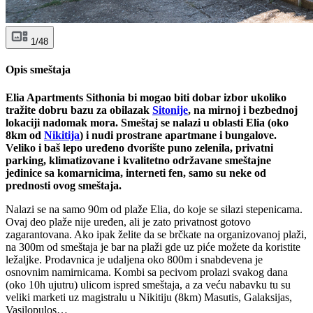
1/48
Opis smeštaja
Elia Apartments Sithonia bi mogao biti dobar izbor ukoliko
tražite dobru bazu za obilazak
Sitonije
, na mirnoj i bezbednoj
lokaciji nadomak mora. Smeštaj se nalazi u oblasti Elia (oko
8km od
Nikitija
) i nudi prostrane apartmane i bungalove.
Veliko i baš lepo uređeno dvorište puno zelenila, privatni
parking, klimatizovane i kvalitetno održavane smeštajne
jedinice sa komarnicima, interneti fen, samo su neke od
prednosti ovog smeštaja.
Nalazi se na samo 90m od plaže Elia, do koje se silazi stepenicama.
Ovaj deo plaže nije uređen, ali je zato privatnost gotovo
zagarantovana. Ako ipak želite da se brčkate na organizovanoj plaži,
na 300m od smeštaja je bar na plaži gde uz piće možete da koristite
ležaljke. Prodavnica je udaljena oko 800m i snabdevena je
osnovnim namirnicama. Kombi sa pecivom prolazi svakog dana
(oko 10h ujutru) ulicom ispred smeštaja, a za veću nabavku tu su
veliki marketi uz magistralu u Nikitiju (8km) Masutis, Galaksijas,
Vasilopulos…