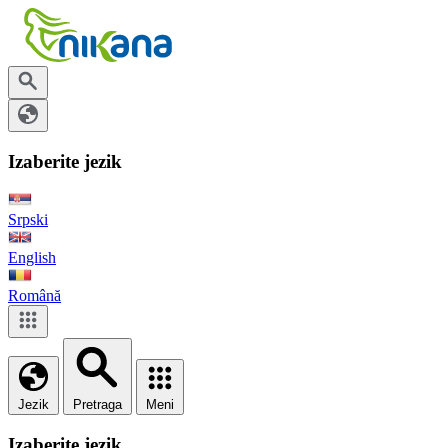
Izaberite jezik
Srpski
English
Română
Jezik
Pretraga
Meni
Izaberite jezik