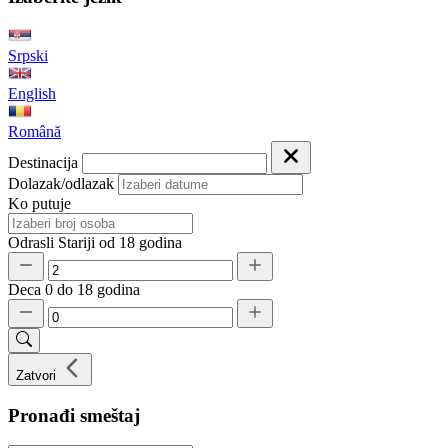
Srpski
English
Română
Destinacija
Dolazak/odlazak
Ko putuje
Odrasli
Stariji od 18 godina
Deca
0 do 18 godina
Zatvori
Pronađi smeštaj