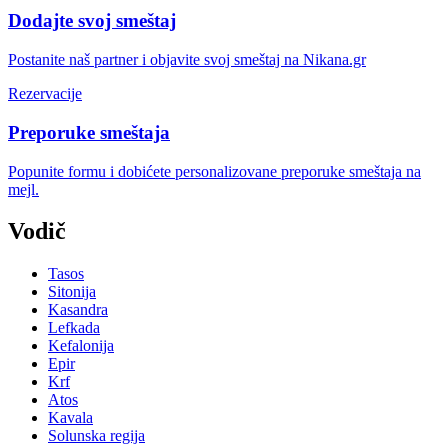
Dodajte svoj smeštaj
Postanite naš partner i objavite svoj smeštaj na Nikana.gr
Rezervacije
Preporuke smeštaja
Popunite formu i dobićete personalizovane preporuke smeštaja na
mejl.
Vodič
Tasos
Sitonija
Kasandra
Lefkada
Kefalonija
Epir
Krf
Atos
Kavala
Solunska regija