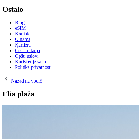
Ostalo
Blog
eSIM
Kontakt
O nama
Karijera
Česta pitanja
Opšti uslovi
Korišćenje sajta
Politika privatnosti
Nazad na vodič
Elia plaža