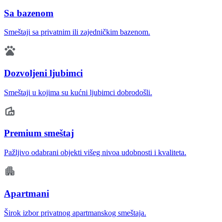
Sa bazenom
Smeštaji sa privatnim ili zajedničkim bazenom.
Dozvoljeni ljubimci
Smeštaji u kojima su kućni ljubimci dobrodošli.
Premium smeštaj
Pažljivo odabrani objekti višeg nivoa udobnosti i kvaliteta.
Apartmani
Širok izbor privatnog apartmanskog smeštaja.