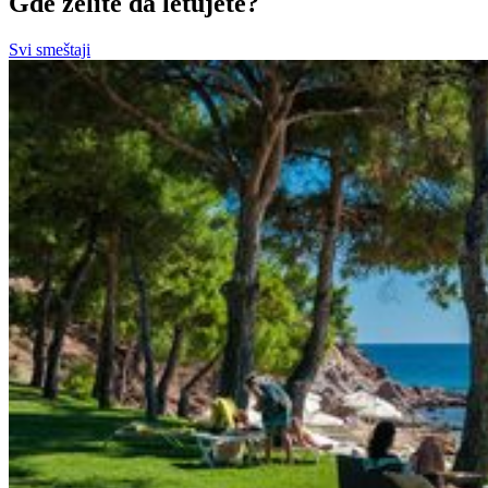
Gde želite da letujete?
Svi smeštaji