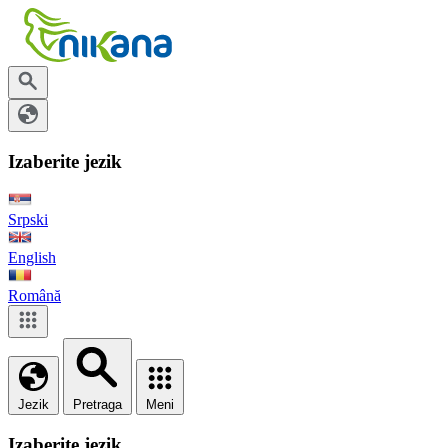
Izaberite jezik
Srpski
English
Română
Jezik
Pretraga
Meni
Izaberite jezik