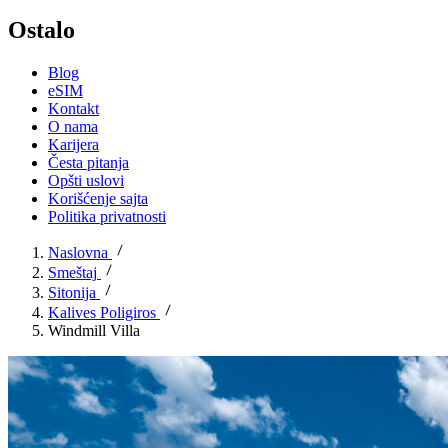
Ostalo
Blog
eSIM
Kontakt
O nama
Karijera
Česta pitanja
Opšti uslovi
Korišćenje sajta
Politika privatnosti
Naslovna
Smeštaj
Sitonija
Kalives Poligiros
Windmill Villa