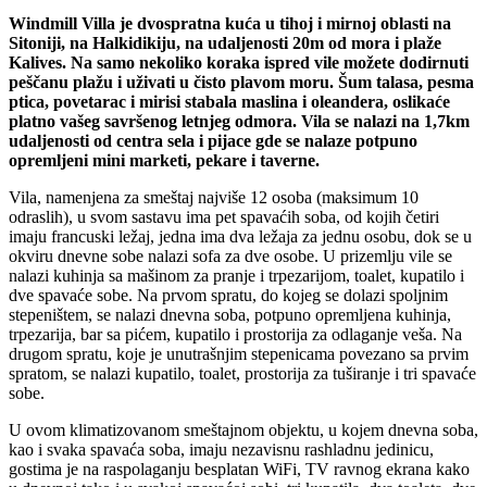
Windmill Villa je dvospratna kuća u tihoj i mirnoj oblasti na
Sitoniji, na Halkidikiju, na udaljenosti 20m od mora i plaže
Kalives. Na samo nekoliko koraka ispred vile možete dodirnuti
peščanu plažu i uživati u čisto plavom moru. Šum talasa, pesma
ptica, povetarac i mirisi stabala maslina i oleandera, oslikaće
platno vašeg savršenog letnjeg odmora. Vila se nalazi na 1,7km
udaljenosti od centra sela i pijace gde se nalaze potpuno
opremljeni mini marketi, pekare i taverne.
Vila, namenjena za smeštaj najviše 12 osoba (maksimum 10
odraslih), u svom sastavu ima pet spavaćih soba, od kojih četiri
imaju francuski ležaj, jedna ima dva ležaja za jednu osobu, dok se u
okviru dnevne sobe nalazi sofa za dve osobe. U prizemlju vile se
nalazi kuhinja sa mašinom za pranje i trpezarijom, toalet, kupatilo i
dve spavaće sobe. Na prvom spratu, do kojeg se dolazi spoljnim
stepeništem, se nalazi dnevna soba, potpuno opremljena kuhinja,
trpezarija, bar sa pićem, kupatilo i prostorija za odlaganje veša. Na
drugom spratu, koje je unutrašnjim stepenicama povezano sa prvim
spratom, se nalazi kupatilo, toalet, prostorija za tuširanje i tri spavaće
sobe.
U ovom klimatizovanom smeštajnom objektu, u kojem dnevna soba,
kao i svaka spavaća soba, imaju nezavisnu rashladnu jedinicu,
gostima je na raspolaganju besplatan WiFi, TV ravnog ekrana kako