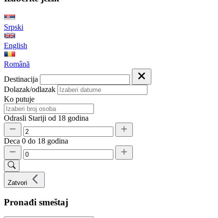
Srpski
English
Română
Destinacija
Dolazak/odlazak
Ko putuje
Odrasli
Stariji od 18 godina
Deca
0 do 18 godina
Zatvori
Pronađi smeštaj