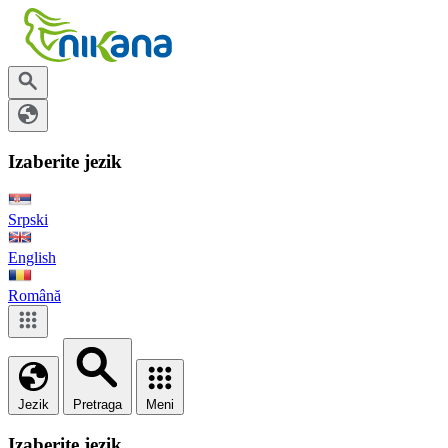
Izaberite jezik
Srpski
English
Română
Jezik
Pretraga
Meni
Izaberite jezik