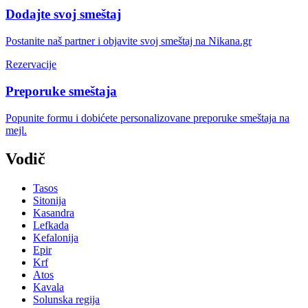
Dodajte svoj smeštaj
Postanite naš partner i objavite svoj smeštaj na Nikana.gr
Rezervacije
Preporuke smeštaja
Popunite formu i dobićete personalizovane preporuke smeštaja na
mejl.
Vodič
Tasos
Sitonija
Kasandra
Lefkada
Kefalonija
Epir
Krf
Atos
Kavala
Solunska regija