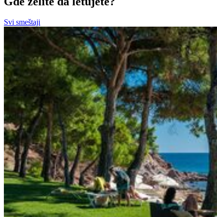
Gde želite da letujete?
Svi smeštaji