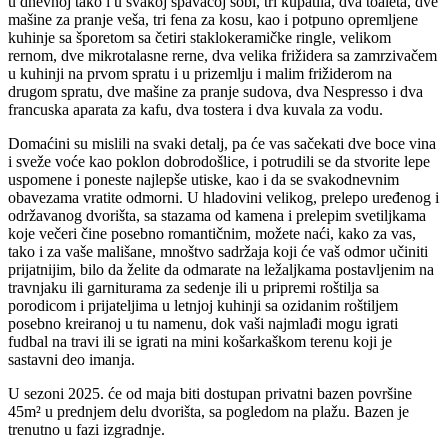
u dnevnoj tako i u svakoj spavaćoj sobi, tri kupatila, dva toaleta, dve
mašine za pranje veša, tri fena za kosu, kao i potpuno opremljene
kuhinje sa šporetom sa četiri staklokeramičke ringle, velikom
rernom, dve mikrotalasne rerne, dva velika frižidera sa zamrzivačem
u kuhinji na prvom spratu i u prizemlju i malim frižiderom na
drugom spratu, dve mašine za pranje sudova, dva Nespresso i dva
francuska aparata za kafu, dva tostera i dva kuvala za vodu.
Domaćini su mislili na svaki detalj, pa će vas sačekati dve boce vina
i sveže voće kao poklon dobrodošlice, i potrudili se da stvorite lepe
uspomene i poneste najlepše utiske, kao i da se svakodnevnim
obavezama vratite odmorni. U hladovini velikog, prelepo uređenog i
održavanog dvorišta, sa stazama od kamena i prelepim svetiljkama
koje večeri čine posebno romantičnim, možete naći, kako za vas,
tako i za vaše mališane, mnoštvo sadržaja koji će vaš odmor učiniti
prijatnijim, bilo da želite da odmarate na ležaljkama postavljenim na
travnjaku ili garniturama za sedenje ili u pripremi roštilja sa
porodicom i prijateljima u letnjoj kuhinji sa ozidanim roštiljem
posebno kreiranoj u tu namenu, dok vaši najmlađi mogu igrati
fudbal na travi ili se igrati na mini košarkaškom terenu koji je
sastavni deo imanja.
U sezoni 2025. će od maja biti dostupan privatni bazen površine
45m² u prednjem delu dvorišta, sa pogledom na plažu. Bazen je
trenutno u fazi izgradnje.