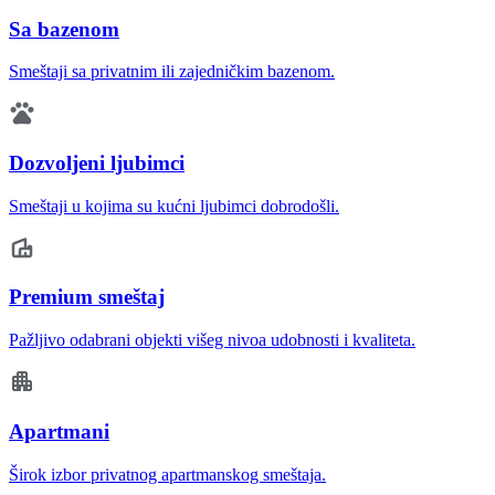
Sa bazenom
Smeštaji sa privatnim ili zajedničkim bazenom.
Dozvoljeni ljubimci
Smeštaji u kojima su kućni ljubimci dobrodošli.
Premium smeštaj
Pažljivo odabrani objekti višeg nivoa udobnosti i kvaliteta.
Apartmani
Širok izbor privatnog apartmanskog smeštaja.