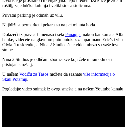
Dvorište je prostrano i travnjak jako lepo uređen. Iza kuće je zidani
roštilj, zajednička kuhinja i veliki sto sa stolicama.
Privatni parking je odmah uz vilu.
Najbliži supermarket i pekara su na pet minuta hoda.
Dolazeći iz pravca Limenasa i sela
Panagija
, nakon bankomata Alfa
banke, videćete na glavnom putu putokaz za apartmane Eric’s i vilu
Olvia. Tu skrenite, a Nina 2 Studios ćete videti ubrzo sa vaše leve
strane.
Nina 2 Studios je odličan izbor za sve koji žele miran odmor i
pristojan smeštaj.
U našem
Vodiču za Tasos
možete da saznate
više informacija o
Skali Potamiji
.
Pogledajte video snimak iz ovog smeštaja na našem Youtube kanalu