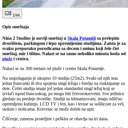
1/44
Opis smeštaja
Nina 2 Studios je noviji smeštaj u
Skala Potamiji
sa prelepim
dvorištem, parkingom i lepo opremljenim studijima. Zaista je za
svaku preporuku porodicama sa decom i onima koji žele čist
smeštaj, mir i tišinu. Nalazi se na samo nekoliko minuta hoda od
plaže
i centra.
Nalazi se na 300 metara od plaže i centra Skala Potamije.
Na raspolaganju je ukupno 10 studija (25m2). Svaki od njih ima
jedan francuski ili dva spojena singl ležaja i fotelju na rasklapanje za
dete. Četiri studija imaju još jedan standardni singl ležaj koji se
izvlači ispod francuskog, pa mogu biti četvorokrevetni. Sve jedinice
gledaju na prednje dvorište. Studiji su klimatizovani, imaju odlično
opremljenu kuhinju, LCD TV i fen, kao i terase sa sušilicom za veš,
stolom i stolicama. Krevetac se može dobiti na upit.
Čišćenje, zamena posteljine i peškira se obavlja na tri dana.