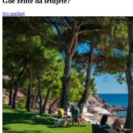
Gde želite da letujete?
Svi smeštaji