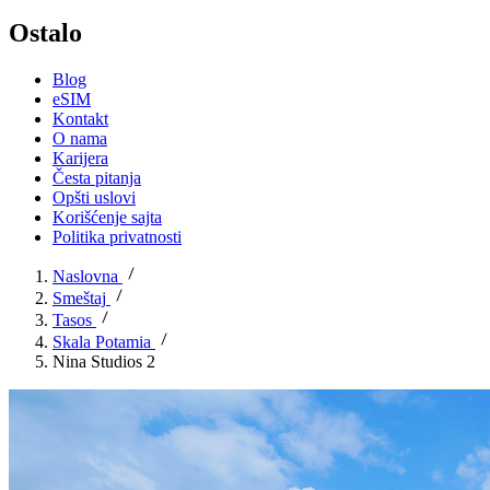
Ostalo
Blog
eSIM
Kontakt
O nama
Karijera
Česta pitanja
Opšti uslovi
Korišćenje sajta
Politika privatnosti
Naslovna
Smeštaj
Tasos
Skala Potamia
Nina Studios 2