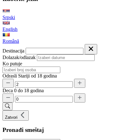
Srpski
English
Română
Destinacija
Dolazak/odlazak
Ko putuje
Odrasli
Stariji od 18 godina
Deca
0 do 18 godina
Zatvori
Pronađi smeštaj