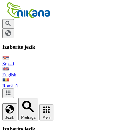
Izaberite jezik
Srpski
English
Română
Jezik
Pretraga
Meni
Izaberite jezik