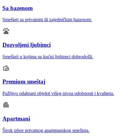
Sa bazenom
Smeštaji sa privatnim ili zajedničkim bazenom.
Dozvoljeni ljubimci
Smeštaji u kojima su kućni ljubimci dobrodošli.
Premium smeštaj
Pažljivo odabrani objekti višeg nivoa udobnosti i kvaliteta.
Apartmani
Širok izbor privatnog apartmanskog smeštaja.