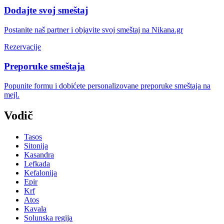
Dodajte svoj smeštaj
Postanite naš partner i objavite svoj smeštaj na Nikana.gr
Rezervacije
Preporuke smeštaja
Popunite formu i dobićete personalizovane preporuke smeštaja na
mejl.
Vodič
Tasos
Sitonija
Kasandra
Lefkada
Kefalonija
Epir
Krf
Atos
Kavala
Solunska regija