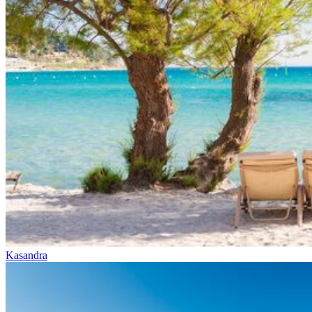
Kasandra