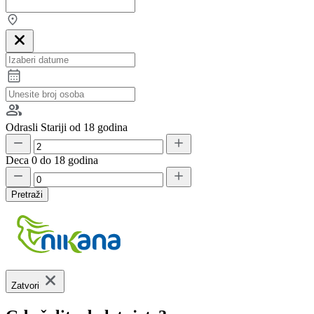
Odrasli
Stariji od 18 godina
Deca
0 do 18 godina
Pretraži
Zatvori