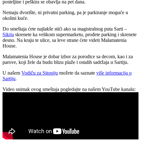
posteljine i peškira se obavlja na pet dana.
Nemaju dvorište, ni privatni parking, pa je parkiranje moguće u
okolini kuće.
Do smeštaja ćete najlakše stići ako sa magistralnog puta Sarti –
Sikija
skrenete ka velikom supermarketu, prođete parking i skrenete
desno. Na kraju te ulice, sa leve strane ćete videti Malamatenia
House.
Malamatenia House je dobar izbor za porodice sa decom, kao i za
parove, koji žele da budu blizu plaže i ostalih sadržaja u Sartiju.
U našem
Vodiču za Sitoniju
možete da saznate
više informacija o
Sartiju
.
Video snimak ovog smeštaja pogledajte na našem YouTube kanalu: