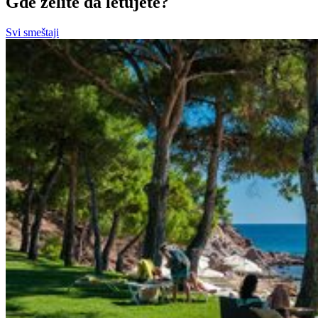
Gde želite da letujete?
Svi smeštaji