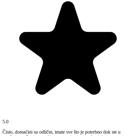
5.0
Čisto, domaćini su odlični, imate sve što je potrebno dok ste u