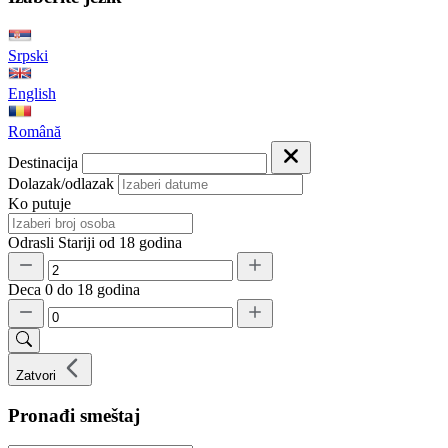
Srpski
English
Română
Destinacija
Dolazak/odlazak
Ko putuje
Odrasli
Stariji od 18 godina
Deca
0 do 18 godina
Zatvori
Pronađi smeštaj