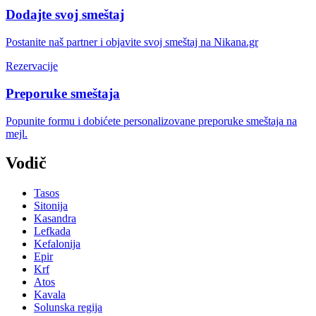
Dodajte svoj smeštaj
Postanite naš partner i objavite svoj smeštaj na Nikana.gr
Rezervacije
Preporuke smeštaja
Popunite formu i dobićete personalizovane preporuke smeštaja na
mejl.
Vodič
Tasos
Sitonija
Kasandra
Lefkada
Kefalonija
Epir
Krf
Atos
Kavala
Solunska regija