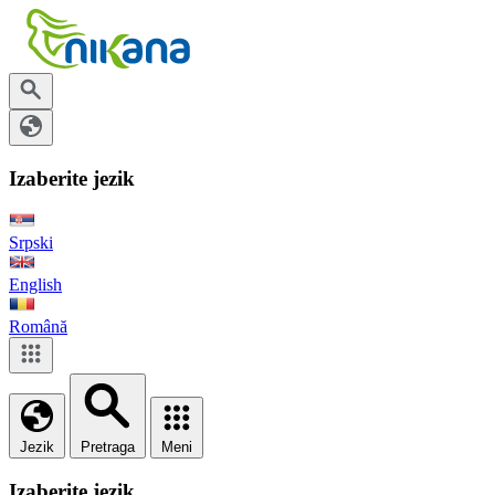
Izaberite jezik
Srpski
English
Română
Jezik
Pretraga
Meni
Izaberite jezik