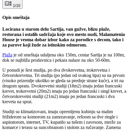
1/10
Opis smeštaja
Locirana u starom delu Sartija, van gužve, blizu plaže,
restorana i ostalih sadržaja koje ovo mesto nudi, Malamatenia
House je veoma dobar izbor kako za porodice s decom, tako i
za parove koji žude za istinskim odmorom.
Plaža
je od smeštaja udaljena oko 150m, centar Sartija je na 100m,
dok se najbliža prodavnica i pekara nalaze na oko 50-60m.
U ponudi je šest studija, po dva dvokrevetna, trokrevetna i
četvorokrevetna. Tri studija (po jedan od svakog tipa) su na prvom
(visoko prizemlje ukoliko se gleda sa prednje strane kuće), a tri na
drugom spratu. Dvokrevetni studiji (18m2) imaju jedan francuski
krevet, trokrevetni (20m2) imaju po jedan francuski i singl krevet, a
četvorokrevetni studiji (21m2) imaju po jedan francuski i dva
kreveta na sprat.
Studiji su klimatizovani, imaju opremljenu kuhinju sa malim
frižiderom sa komorom za zamrzavanje, rešoom sa dve ringle i
aspiratorom, internet, TV, kupatilo sa tušem i zavesom, mreže za
komarce i terasu sa suncobranom i stolom za ručavanje. Zamena