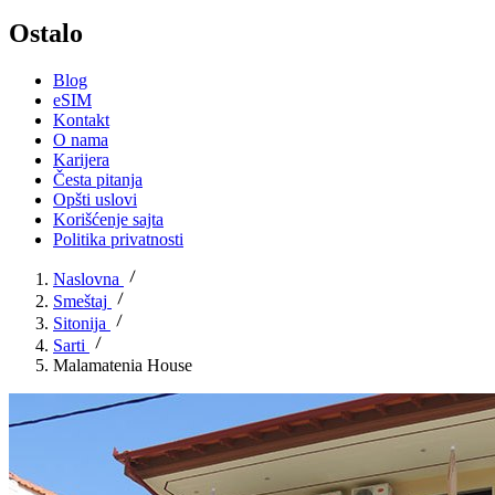
Ostalo
Blog
eSIM
Kontakt
O nama
Karijera
Česta pitanja
Opšti uslovi
Korišćenje sajta
Politika privatnosti
Naslovna
Smeštaj
Sitonija
Sarti
Malamatenia House