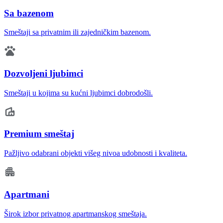
Sa bazenom
Smeštaji sa privatnim ili zajedničkim bazenom.
Dozvoljeni ljubimci
Smeštaji u kojima su kućni ljubimci dobrodošli.
Premium smeštaj
Pažljivo odabrani objekti višeg nivoa udobnosti i kvaliteta.
Apartmani
Širok izbor privatnog apartmanskog smeštaja.