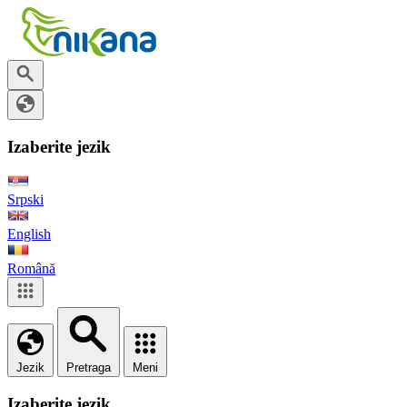
Izaberite jezik
Srpski
English
Română
Jezik
Pretraga
Meni
Izaberite jezik