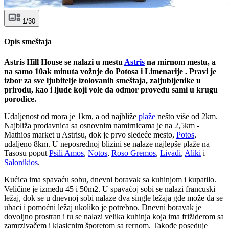
1/30
Opis smeštaja
Astris Hill House se nalazi u mestu
Astris
na mirnom mestu, a
na samo 10ak minuta vožnje do Potosa i Limenarije . Pravi je
izbor za sve ljubitelje izolovanih smeštaja, zaljubljenike u
prirodu, kao i ljude koji vole da odmor provedu sami u krugu
porodice.
Udaljenost od mora je 1km, a od najbliže
plaže
nešto više od 2km.
Najbliža prodavnica sa osnovnim namirnicama je na 2,5km -
Mathios market u Astrisu, dok je prvo sledeće mesto,
Potos
,
udaljeno 8km. U neposrednoj blizini se nalaze najlepše plaže na
Tasosu poput
Psili Amos
,
Notos
,
Roso Gremos
,
Livadi
,
Aliki
i
Salonikios
.
Kućica ima spavaću sobu, dnevni boravak sa kuhinjom i kupatilo.
Veličine je između 45 i 50m2. U spavaćoj sobi se nalazi francuski
ležaj, dok se u dnevnoj sobi nalaze dva single ležaja gde može da se
ubaci i pomoćni ležaj ukoliko je potrebno. Dnevni boravak je
dovoljno prostran i tu se nalazi velika kuhinja koja ima frižiderom sa
zamrzivačem i klasicnim šporetom sa rernom. Takođe poseduje