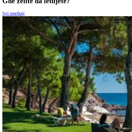
Gde želite da letujete?
Svi smeštaji