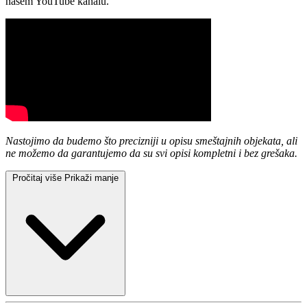
našem YouTube kanalu.
Nastojimo da budemo što precizniji u opisu smeštajnih objekata, ali
ne možemo da garantujemo da su svi opisi kompletni i bez grešaka.
Pročitaj više
Prikaži manje