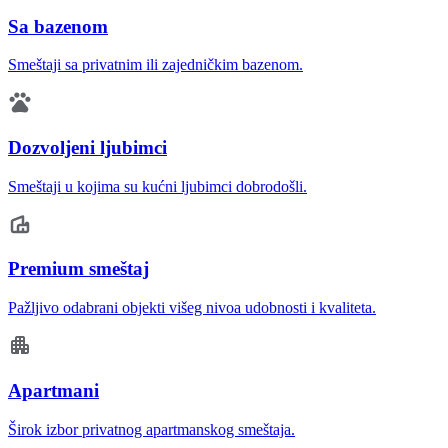
Sa bazenom
Smeštaji sa privatnim ili zajedničkim bazenom.
Dozvoljeni ljubimci
Smeštaji u kojima su kućni ljubimci dobrodošli.
Premium smeštaj
Pažljivo odabrani objekti višeg nivoa udobnosti i kvaliteta.
Apartmani
Širok izbor privatnog apartmanskog smeštaja.