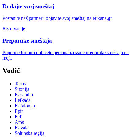
Dodajte svoj smeštaj
Postanite naš partner i objavite svoj smeštaj na Nikana.gr
Rezervacije
Preporuke smeštaja
Popunite formu i dobićete personalizovane preporuke smeštaja na
mejl.
Vodič
Tasos
Sitonija
Kasandra
Lefkada
Kefalonija
Epir
Krf
Atos
Kavala
Solunska regija