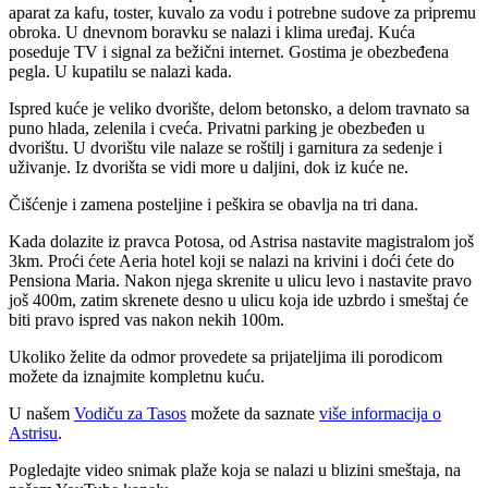
aparat za kafu, toster, kuvalo za vodu i potrebne sudove za pripremu
obroka. U dnevnom boravku se nalazi i klima uređaj. Kuća
poseduje TV i signal za bežični internet. Gostima je obezbeđena
pegla. U kupatilu se nalazi kada.
Ispred kuće je veliko dvorište, delom betonsko, a delom travnato sa
puno hlada, zelenila i cveća. Privatni parking je obezbeđen u
dvorištu. U dvorištu vile nalaze se roštilj i garnitura za sedenje i
uživanje. Iz dvorišta se vidi more u daljini, dok iz kuće ne.
Čišćenje i zamena posteljine i peškira se obavlja na tri dana.
Kada dolazite iz pravca Potosa, od Astrisa nastavite magistralom još
3km. Proći ćete Aeria hotel koji se nalazi na krivini i doći ćete do
Pensiona Maria. Nakon njega skrenite u ulicu levo i nastavite pravo
još 400m, zatim skrenete desno u ulicu koja ide uzbrdo i smeštaj će
biti pravo ispred vas nakon nekih 100m.
Ukoliko želite da odmor provedete sa prijateljima ili porodicom
možete da iznajmite kompletnu kuću.
U našem
Vodiču za Tasos
možete da saznate
više informacija o
Astrisu
.
Pogledajte video snimak plaže koja se nalazi u blizini smeštaja, na