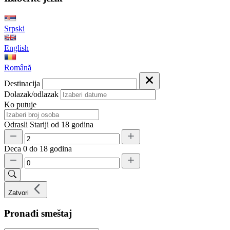
Srpski
English
Română
Destinacija
Dolazak/odlazak
Ko putuje
Odrasli
Stariji od 18 godina
Deca
0 do 18 godina
Zatvori
Pronađi smeštaj