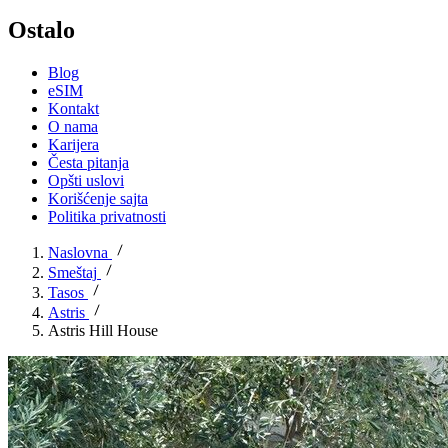
Ostalo
Blog
eSIM
Kontakt
O nama
Karijera
Česta pitanja
Opšti uslovi
Korišćenje sajta
Politika privatnosti
Naslovna
Smeštaj
Tasos
Astris
Astris Hill House