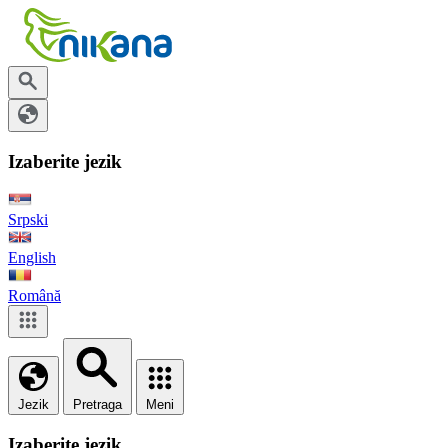
Izaberite jezik
Srpski
English
Română
Jezik
Pretraga
Meni
Izaberite jezik