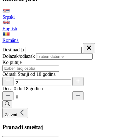
Srpski
English
Română
Destinacija
Dolazak/odlazak
Ko putuje
Odrasli
Stariji od 18 godina
Deca
0 do 18 godina
Zatvori
Pronađi smeštaj