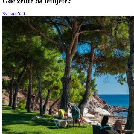
Gde želite da letujete?
Svi smeštaji